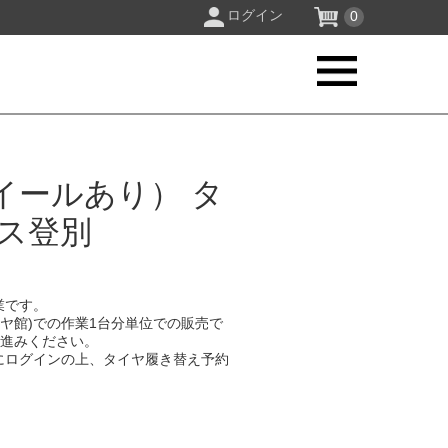
ログイン
0
イールあり） タ
クス登別
業です。
イヤ館)での作業1台分単位での販売で
お進みください。
にログインの上、タイヤ履き替え予約