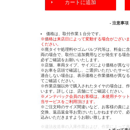
カートに追加
TO
CART
OPTIONS
- 注意事項 
価格は、取付作業１台分です。
※価格は来店日によって変動する場合がござい
ください。
※廃タイヤ処理料やゴムバルブ代等は、料金に
両の場合で、取付に追加費用などが発生する場
必ずご確認をお願いいたします。
※店舗、車両タイプ、サイズにより価格が異な
※お車を店頭で確認し、ご選択いただいたサー
適合しない場合は、表示価格と作業価格が異な
てご確認ください。
※作業店舗以外で購入されたタイヤの場合は、
います。詳しくは、店舗にてご確認ください。
※メンテパック会員のお客様は、未使用チケッ
当サービスをご利用頂けます。
※ご注文時のサイズ間違いなど、お客様の責に
交換、返品返金等お受けいたしかねますので、
込みいただきますようお願い致します。
※違法改造車の入庫作業および、作業によって