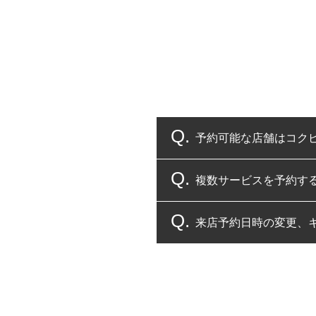
予約可能な店舗はコク
複数サービスを予約す
コクピット・タイヤ館
来店予約日時の変更、
複数サービスのご予約
一部の商品・サービスの組み合
ご来店予約日の3営業
ご来店予約日の3営業
ください。
また、やむを得ない事