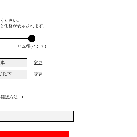
てください。
ると価格が表示されます。
リム径(インチ)
入車
変更
ンチ以下
変更
の確認方法