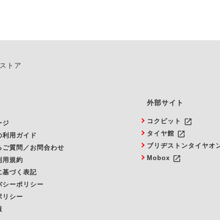
ンストア
外部サイト
launch
コクピット
ージ
launch
タイヤ館
の利用ガイド
ブリヂストンタイヤオ
るご質問／お問合わせ
launch
Mobox
利用規約
に基づく表記
バシーポリシー
ポリシー
報