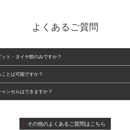
よくあるご質問
ピット・タイヤ館のみですか？
ることは可能ですか？
のみとなります。
キャンセルはできますか？
は可能です。
わせに限り、同時にご予約が出来ないものもございます。
日前までマイページからの予約日変更が可能です。
日前を過ぎている場合のご予約の日時変更につきましては、直
その他のよくあるご質問はこちら
由によりご予約のキャンセルをご希望の際は、直接ご予約いた