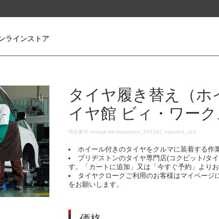
ンラインストア
タイヤ履き替え（ホ
イヤ館 ビィ・ワー
DETAILS
商品番号
change-tire-desorption_SP1242_imported_u13
ホイール付きのタイヤをクルマに装着する作
ブリヂストンのタイヤ専門店(コクピット/タ
す。「カートに追加」又は「今すぐ予約」より
タイヤクロークご利用のお客様はマイページ
をお願いします。
価格