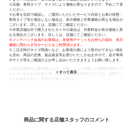
※店舗、車両タイプ、サイズにより価格が異なりますので、予めご了承
ください。
※お車を店頭で確認し、ご選択いただいたサービス内容とお車の状態・
車両タイプ等が適合しない場合は、表示価格と作業価格が異なる場合が
ございます。詳しくは、店舗にてご確認ください。
※作業店舗以外で購入されたタイヤの場合は、作業料金が表示価格と異
なる場合がございます。詳しくは、店舗にてご確認ください。
※メンテパック会員のお客様は、未使用チケットをお持ちの場合、表示
価格に関わらず当サービスをご利用頂けます。
※ご注文時のサイズ間違いなど、お客様の責により取付ができない場合
も含め、商品の交換、返品返金等お受けいたしかねますので、必ず車両
やサイズ等をご確認の上お申し込みいただきますようお願い致します。
※違法改造車の入庫作業および、作業によって車体への接触や車枠やフ
ェンダーからのはみ出し等、法規を逸脱する作業については、お受けい
たしかねますので、予めご了承ください。
※輸入車や一部希少車種等には対応できない場合もございます。
※おクルマの状態(作業の安全性を確保できない場合など含め)によって
は、ご来店当日であっても、作業をお断りさせて頂く場合もございま
す。
ADDITIONAL
INFORMATION
商品に関する店舗スタッフのコメント