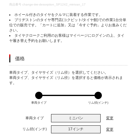
DETAILS
商品番号
change-tire-desorption_SP1242_minivan_17
ホイール付きのタイヤをクルマに装着する作業です。
ブリヂストンのタイヤ専門店(コクピット/タイヤ館)での作業1台分単
位での販売です。「カートに追加」又は「今すぐ予約」よりお進みくだ
さい。
タイヤクロークご利用のお客様はマイページにログインの上、タイ
ヤ履き替え予約をお願いします。
価格
VARIATIONS
車両タイプ、タイヤサイズ（リム径）を選択してください。
車両タイプ、タイヤサイズ（リム径）を選択すると価格が表示されま
す。
車両タイプ
リム径(インチ)
車両タイプ
ミニバン
変更
リム径(インチ)
17インチ
変更