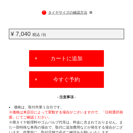
?
タイヤサイズの確認方法
¥ 7,040
税込 /台
ADD
TO
カートに追加
CART
OPTIONS
今すぐ予約
- 注意事項 -
価格は、取付作業１台分です。
※価格は来店日によって変動する場合がございますので、「日程選択画
面」にてご確認ください。
※廃タイヤ処理料やゴムバルブ代等は、料金に含まれておりません。ま
た一部特殊な車両の場合で、取付に追加費用などが発生する場合がござ
います。作業前に、取付店舗で必ずご確認をお願いいたします。