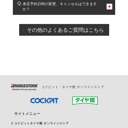
複数サービスのご予約は可能です。
来店予約日時の変更、キャンセルはできます
か？
一部の商品・サービスの組み合わせに限り、同時にご予約が
出来ないものもございます。
ご来店予約日の3営業日前までマイページからの予約
日変更が可能です。
その他のよくあるご質問はこちら
ご来店予約日の3営業日前を過ぎている場合のご予約
の日時変更につきましては、直接ご予約の店舗まで
お問合せください。
また、やむを得ない事由によりご予約のキャンセル
をご希望の際は、直接ご予約いただいた店舗へご連
絡ください。
コクピット・タイヤ館 オンラインストア
サイトメニュー
コクピットタイヤ館 オンラインストア