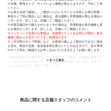
※店舗、車両タイプ、サイズにより価格が異なりますので、予めご了承
ください。
※お車を店頭で確認し、ご選択いただいたサービス内容とお車の状態・
車両タイプ等が適合しない場合は、表示価格と作業価格が異なる場合が
ございます。詳しくは、店舗にてご確認ください。
※作業店舗以外で購入されたタイヤの場合は、作業料金が表示価格と異
なる場合がございます。詳しくは、店舗にてご確認ください。
※メンテパック会員のお客様は、未使用チケットをお持ちの場合、表示
価格に関わらず当サービスをご利用頂けます。
※ご注文時のサイズ間違いなど、お客様の責により取付ができない場合
も含め、商品の交換、返品返金等お受けいたしかねますので、必ず車両
やサイズ等をご確認の上お申し込みいただきますようお願い致します。
※違法改造車の入庫作業および、作業によって車体への接触や車枠やフ
ェンダーからのはみ出し等、法規を逸脱する作業については、お受けい
たしかねますので、予めご了承ください。
※輸入車や一部希少車種等には対応できない場合もございます。
※おクルマの状態(作業の安全性を確保できない場合など含め)によって
は、ご来店当日であっても、作業をお断りさせて頂く場合もございま
す。
ADDITIONAL
INFORMATION
商品に関する店舗スタッフのコメント