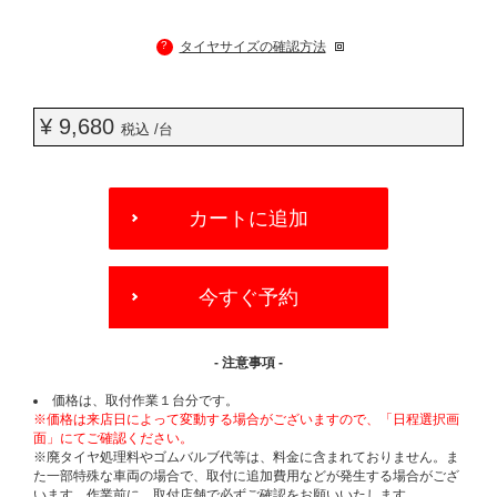
?
タイヤサイズの確認方法
¥ 9,680
税込 /台
ADD
TO
カートに追加
CART
OPTIONS
今すぐ予約
- 注意事項 -
価格は、取付作業１台分です。
※価格は来店日によって変動する場合がございますので、「日程選択画
面」にてご確認ください。
※廃タイヤ処理料やゴムバルブ代等は、料金に含まれておりません。ま
た一部特殊な車両の場合で、取付に追加費用などが発生する場合がござ
います。作業前に、取付店舗で必ずご確認をお願いいたします。