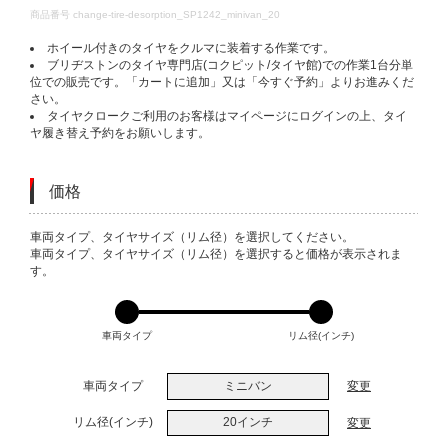
DETAILS
商品番号
change-tire-desorption_SP1242_minivan_20
ホイール付きのタイヤをクルマに装着する作業です。
ブリヂストンのタイヤ専門店(コクピット/タイヤ館)での作業1台分単
位での販売です。「カートに追加」又は「今すぐ予約」よりお進みくだ
さい。
タイヤクロークご利用のお客様はマイページにログインの上、タイ
ヤ履き替え予約をお願いします。
価格
VARIATIONS
車両タイプ、タイヤサイズ（リム径）を選択してください。
車両タイプ、タイヤサイズ（リム径）を選択すると価格が表示されま
す。
車両タイプ
リム径(インチ)
車両タイプ
ミニバン
変更
リム径(インチ)
20インチ
変更