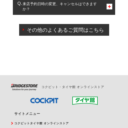
複数サービスのご予約は可能です。
来店予約日時の変更、キャンセルはできます
か？
一部の商品・サービスの組み合わせに限り、同時にご予約が
出来ないものもございます。
ご来店予約日の3営業日前までマイページからの予約
日変更が可能です。
その他のよくあるご質問はこちら
ご来店予約日の3営業日前を過ぎている場合のご予約
の日時変更につきましては、直接ご予約の店舗まで
お問合せください。
また、やむを得ない事由によりご予約のキャンセル
をご希望の際は、直接ご予約いただいた店舗へご連
絡ください。
コクピット・タイヤ館 オンラインストア
サイトメニュー
コクピットタイヤ館 オンラインストア