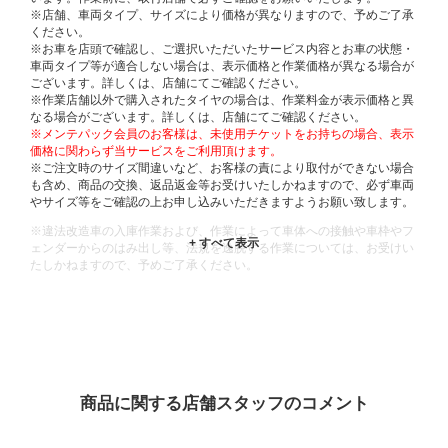
※店舗、車両タイプ、サイズにより価格が異なりますので、予めご了承
ください。
※お車を店頭で確認し、ご選択いただいたサービス内容とお車の状態・
車両タイプ等が適合しない場合は、表示価格と作業価格が異なる場合が
ございます。詳しくは、店舗にてご確認ください。
※作業店舗以外で購入されたタイヤの場合は、作業料金が表示価格と異
なる場合がございます。詳しくは、店舗にてご確認ください。
※メンテパック会員のお客様は、未使用チケットをお持ちの場合、表示
価格に関わらず当サービスをご利用頂けます。
※ご注文時のサイズ間違いなど、お客様の責により取付ができない場合
も含め、商品の交換、返品返金等お受けいたしかねますので、必ず車両
やサイズ等をご確認の上お申し込みいただきますようお願い致します。
※違法改造車の入庫作業および、作業によって車体への接触や車枠やフ
ェンダーからのはみ出し等、法規を逸脱する作業については、お受けい
たしかねますので、予めご了承ください。
※輸入車や一部希少車種等には対応できない場合もございます。
※おクルマの状態(作業の安全性を確保できない場合など含め)によって
は、ご来店当日であっても、作業をお断りさせて頂く場合もございま
す。
ADDITIONAL
INFORMATION
商品に関する店舗スタッフのコメント