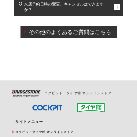
複数サービスのご予約は可能です。
来店予約日時の変更、キャンセルはできます
か？
一部の商品・サービスの組み合わせに限り、同時にご予約が
出来ないものもございます。
ご来店予約日の3営業日前までマイページからの予約
日変更が可能です。
その他のよくあるご質問はこちら
ご来店予約日の3営業日前を過ぎている場合のご予約
の日時変更につきましては、直接ご予約の店舗まで
お問合せください。
また、やむを得ない事由によりご予約のキャンセル
をご希望の際は、直接ご予約いただいた店舗へご連
絡ください。
コクピット・タイヤ館 オンラインストア
サイトメニュー
コクピットタイヤ館 オンラインストア