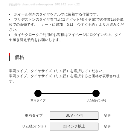
DETAILS
商品番号
change-tire-desorption_SP1242_suv_o22
ホイール付きのタイヤをクルマに装着する作業です。
ブリヂストンのタイヤ専門店(コクピット/タイヤ館)での作業1台分単
位での販売です。「カートに追加」又は「今すぐ予約」よりお進みくだ
さい。
タイヤクロークご利用のお客様はマイページにログインの上、タイ
ヤ履き替え予約をお願いします。
価格
VARIATIONS
車両タイプ、タイヤサイズ（リム径）を選択してください。
車両タイプ、タイヤサイズ（リム径）を選択すると価格が表示されま
す。
車両タイプ
リム径(インチ)
車両タイプ
SUV・4×4
変更
リム径(インチ)
22インチ以上
変更