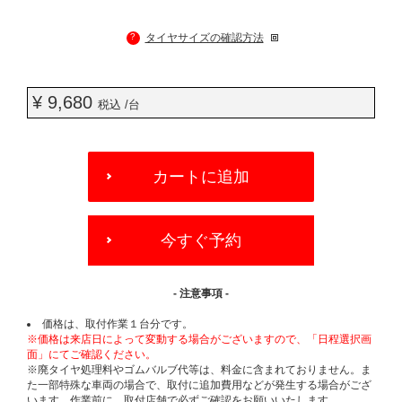
?
タイヤサイズの確認方法
¥ 9,680
税込 /台
ADD
TO
カートに追加
CART
OPTIONS
今すぐ予約
- 注意事項 -
価格は、取付作業１台分です。
※価格は来店日によって変動する場合がございますので、「日程選択画
面」にてご確認ください。
※廃タイヤ処理料やゴムバルブ代等は、料金に含まれておりません。ま
た一部特殊な車両の場合で、取付に追加費用などが発生する場合がござ
います。作業前に、取付店舗で必ずご確認をお願いいたします。