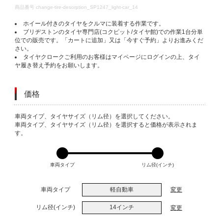
DETAILS
商品番号
change-tire-desorption_SP1247_light-car_14
ホイール付きのタイヤをクルマに装着する作業です。
ブリヂストンのタイヤ専門店(コクピット/タイヤ館)での作業1台分単
位での販売です。「カートに追加」又は「今すぐ予約」よりお進みくだ
さい。
タイヤクロークご利用のお客様はマイページにログインの上、タイ
ヤ履き替え予約をお願いします。
価格
VARIATIONS
車両タイプ、タイヤサイズ（リム径）を選択してください。
車両タイプ、タイヤサイズ（リム径）を選択すると価格が表示されま
す。
車両タイプ
リム径(インチ)
車両タイプ
軽自動車
変更
リム径(インチ)
14インチ
変更