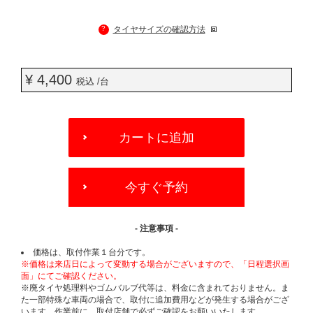
?
タイヤサイズの確認方法
¥ 4,400
税込 /台
ADD
TO
カートに追加
CART
OPTIONS
今すぐ予約
- 注意事項 -
価格は、取付作業１台分です。
※価格は来店日によって変動する場合がございますので、「日程選択画
面」にてご確認ください。
※廃タイヤ処理料やゴムバルブ代等は、料金に含まれておりません。ま
た一部特殊な車両の場合で、取付に追加費用などが発生する場合がござ
います。作業前に、取付店舗で必ずご確認をお願いいたします。