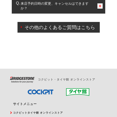
複数サービスのご予約は可能です。
来店予約日時の変更、キャンセルはできます
か？
一部の商品・サービスの組み合わせに限り、同時にご予約が
出来ないものもございます。
ご来店予約日の3営業日前までマイページからの予約
日変更が可能です。
その他のよくあるご質問はこちら
ご来店予約日の3営業日前を過ぎている場合のご予約
の日時変更につきましては、直接ご予約の店舗まで
お問合せください。
また、やむを得ない事由によりご予約のキャンセル
をご希望の際は、直接ご予約いただいた店舗へご連
絡ください。
コクピット・タイヤ館 オンラインストア
サイトメニュー
コクピットタイヤ館 オンラインストア