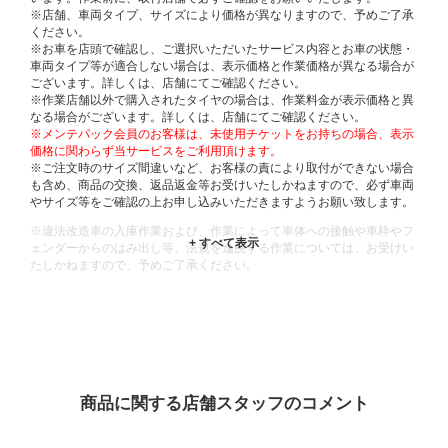
※店舗、車両タイプ、サイズにより価格が異なりますので、予めご了承
ください。
※お車を店頭で確認し、ご選択いただいたサービス内容とお車の状態・
車両タイプ等が適合しない場合は、表示価格と作業価格が異なる場合が
ございます。詳しくは、店舗にてご確認ください。
※作業店舗以外で購入されたタイヤの場合は、作業料金が表示価格と異
なる場合がございます。詳しくは、店舗にてご確認ください。
※メンテパック会員のお客様は、未使用チケットをお持ちの場合、表示
価格に関わらず当サービスをご利用頂けます。
※ご注文時のサイズ間違いなど、お客様の責により取付ができない場合
も含め、商品の交換、返品返金等お受けいたしかねますので、必ず車両
やサイズ等をご確認の上お申し込みいただきますようお願い致します。
※違法改造車の入庫作業および、作業によって車体への接触や車枠やフ
ェンダーからのはみ出し等、法規を逸脱する作業については、お受けい
たしかねますので、予めご了承ください。
※輸入車や一部希少車種等には対応できない場合もございます。
※おクルマの状態(作業の安全性を確保できない場合など含め)によって
は、ご来店当日であっても、作業をお断りさせて頂く場合もございま
す。
ADDITIONAL
INFORMATION
商品に関する店舗スタッフのコメント