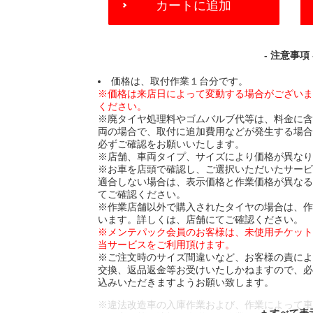
カートに追加
TO
CART
OPTIONS
- 注意事項 
価格は、取付作業１台分です。
※価格は来店日によって変動する場合がござい
ください。
※廃タイヤ処理料やゴムバルブ代等は、料金に
両の場合で、取付に追加費用などが発生する場
必ずご確認をお願いいたします。
※店舗、車両タイプ、サイズにより価格が異な
※お車を店頭で確認し、ご選択いただいたサー
適合しない場合は、表示価格と作業価格が異な
てご確認ください。
※作業店舗以外で購入されたタイヤの場合は、
います。詳しくは、店舗にてご確認ください。
※メンテパック会員のお客様は、未使用チケッ
当サービスをご利用頂けます。
※ご注文時のサイズ間違いなど、お客様の責に
交換、返品返金等お受けいたしかねますので、
込みいただきますようお願い致します。
※違法改造車の入庫作業および、作業によって