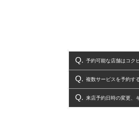
予約可能な店舗はコク
複数サービスを予約す
コクピット・タイヤ館
来店予約日時の変更、
複数サービスのご予約
一部の商品・サービスの組み合
ご来店予約日の3営業
ご来店予約日の3営業
ください。
また、やむを得ない事