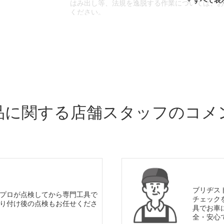
はみ出し等、法規を逸脱する作業については、
ください。
※輸入車や一部希少車種等には対応できない場
※おクルマの状態(作業の安全性を確保できない
であっても、作業をお断りさせて頂く場合もご
品に関する店舗スタッフのコメ
ブリヂス
プロが点検してから専門工具で
チェック
り付け後の点検もお任せくださ
具でお車
全・安心