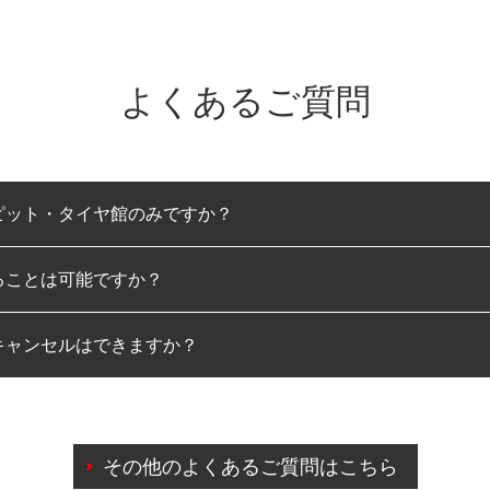
よくあるご質問
ピット・タイヤ館のみですか？
ることは可能ですか？
のみとなります。
キャンセルはできますか？
は可能です。
わせに限り、同時にご予約が出来ないものもございます。
日前までマイページからの予約日変更が可能です。
日前を過ぎている場合のご予約の日時変更につきましては、直
その他のよくあるご質問はこちら
由によりご予約のキャンセルをご希望の際は、直接ご予約いた