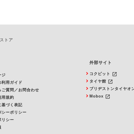
ンストア
外部サイト
launch
コクピット
ージ
launch
タイヤ館
の利用ガイド
ブリヂストンタイヤオ
るご質問／お問合わせ
launch
Mobox
利用規約
に基づく表記
バシーポリシー
ポリシー
報