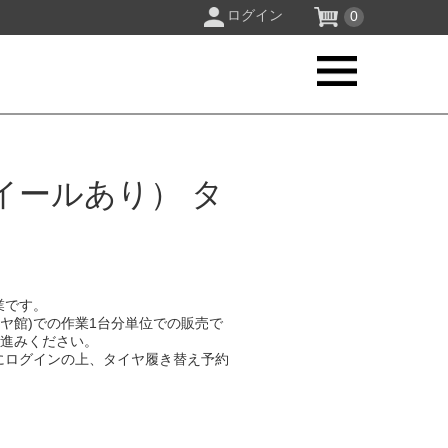
ログイン
0
イールあり） タ
業です。
イヤ館)での作業1台分単位での販売で
お進みください。
にログインの上、タイヤ履き替え予約