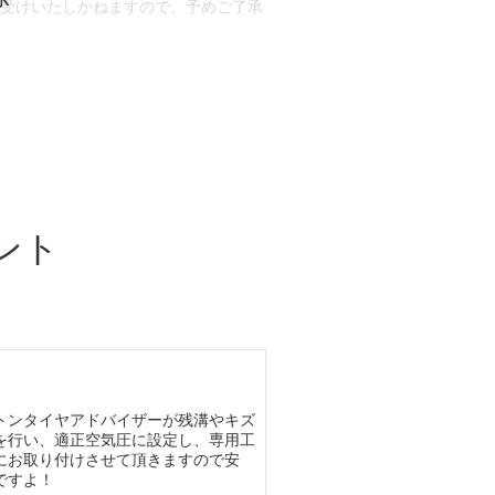
お受けいたしかねますので、予めご了承
合もございます。
場合など含め)によっては、ご来店当日
ざいます。
ント
トンタイヤアドバイザーが残溝やキズ
を行い、適正空気圧に設定し、専用工
にお取り付けさせて頂きますので安
ですよ！