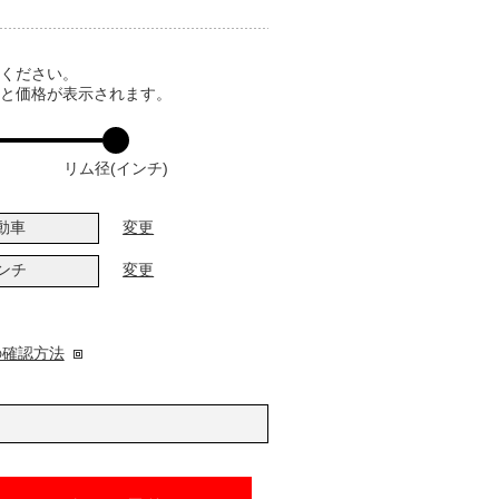
てください。
ると価格が表示されます。
リム径(インチ)
動車
変更
インチ
変更
の確認方法