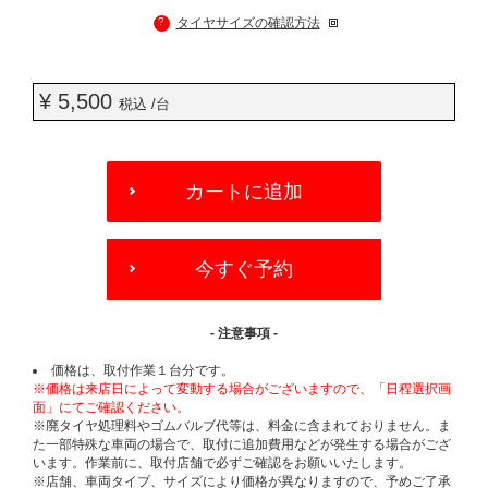
?
タイヤサイズの確認方法
¥ 5,500
税込 /台
ADD
TO
カートに追加
CART
OPTIONS
今すぐ予約
- 注意事項 -
価格は、取付作業１台分です。
※価格は来店日によって変動する場合がございますので、「日程選択画
面」にてご確認ください。
※廃タイヤ処理料やゴムバルブ代等は、料金に含まれておりません。ま
た一部特殊な車両の場合で、取付に追加費用などが発生する場合がござ
います。作業前に、取付店舗で必ずご確認をお願いいたします。
※店舗、車両タイプ、サイズにより価格が異なりますので、予めご了承