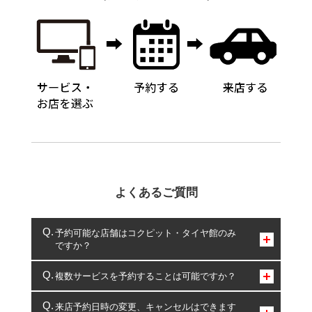
よくあるご質問
予約可能な店舗はコクピット・タイヤ館のみ
ですか？
コクピット・タイヤ館のみとなります。
複数サービスを予約することは可能ですか？
複数サービスのご予約は可能です。
来店予約日時の変更、キャンセルはできます