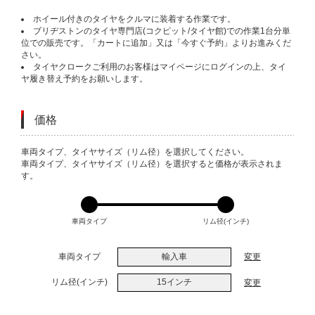
ホイール付きのタイヤをクルマに装着する作業です。
ブリヂストンのタイヤ専門店(コクピット/タイヤ館)での作業1台分単
位での販売です。「カートに追加」又は「今すぐ予約」よりお進みくだ
さい。
タイヤクロークご利用のお客様はマイページにログインの上、タイ
ヤ履き替え予約をお願いします。
価格
VARIATIONS
車両タイプ、タイヤサイズ（リム径）を選択してください。
車両タイプ、タイヤサイズ（リム径）を選択すると価格が表示されま
す。
車両タイプ
リム径(インチ)
車両タイプ
輸入車
変更
リム径(インチ)
15インチ
変更