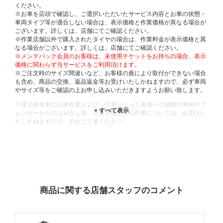
ください。
※お車を店頭で確認し、ご選択いただいたサービス内容とお車の状態・
車両タイプ等が適合しない場合は、表示価格と作業価格が異なる場合が
ございます。詳しくは、店舗にてご確認ください。
※作業店舗以外で購入されたタイヤの場合は、作業料金が表示価格と異
なる場合がございます。詳しくは、店舗にてご確認ください。
※メンテパック会員のお客様は、未使用チケットをお持ちの場合、表示
価格に関わらず当サービスをご利用頂けます。
※ご注文時のサイズ間違いなど、お客様の責により取付ができない場合
も含め、商品の交換、返品返金等お受けいたしかねますので、必ず車両
やサイズ等をご確認の上お申し込みいただきますようお願い致します。
※違法改造車の入庫作業および、作業によって車体への接触や車枠やフ
ェンダーからのはみ出し等、法規を逸脱する作業については、お受けい
たしかねますので、予めご了承ください。
※輸入車や一部希少車種等には対応できない場合もございます。
※おクルマの状態(作業の安全性を確保できない場合など含め)によって
は、ご来店当日であっても、作業をお断りさせて頂く場合もございま
す。
ADDITIONAL
INFORMATION
商品に関する店舗スタッフのコメント