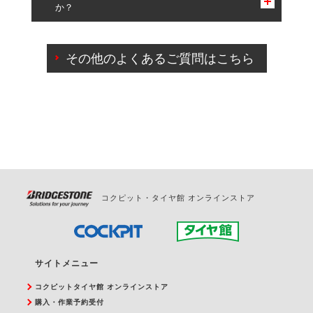
か？
一部の商品・サービスの組み合わせに限り、同時にご予約が
出来ないものもございます。
ご来店予約日の3営業日前までマイページからの予約
日変更が可能です。
その他のよくあるご質問はこちら
ご来店予約日の3営業日前を過ぎている場合のご予約
の日時変更につきましては、直接ご予約の店舗まで
お問合せください。
また、やむを得ない事由によりご予約のキャンセル
をご希望の際は、直接ご予約いただいた店舗へご連
絡ください。
コクピット・タイヤ館 オンラインストア
サイトメニュー
コクピットタイヤ館 オンラインストア
購入・作業予約受付