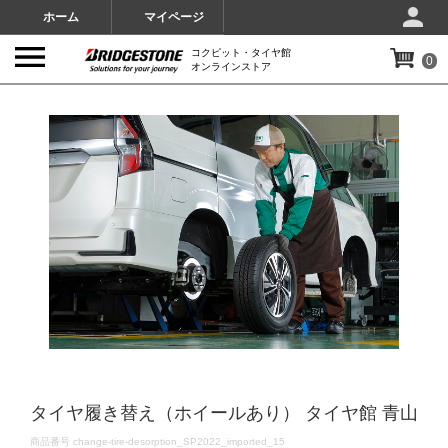
ホーム
マイページ
コクピット・タイヤ館
0
オンラインストア
IMAGES
タイヤ履き替え（ホイールあり） タイヤ館 青山
DETAILS
商品番号
change-tire-desorption_SP2022_imported_15