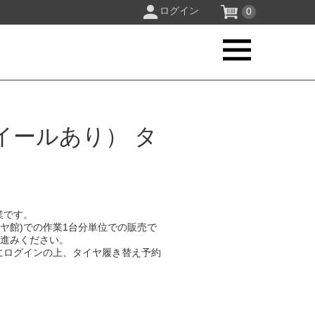
ログイン
0
イールあり） タ
業です。
イヤ館)での作業1台分単位での販売で
お進みください。
にログインの上、タイヤ履き替え予約