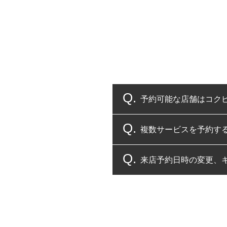
予約可能な店舗はコク
複数サービスを予約す
コクピット・タイヤ館
来店予約日時の変更、
複数サービスのご予約
一部の商品・サービスの組み合
ご来店予約日の3営業
ご来店予約日の3営業
ください。
また、やむを得ない事