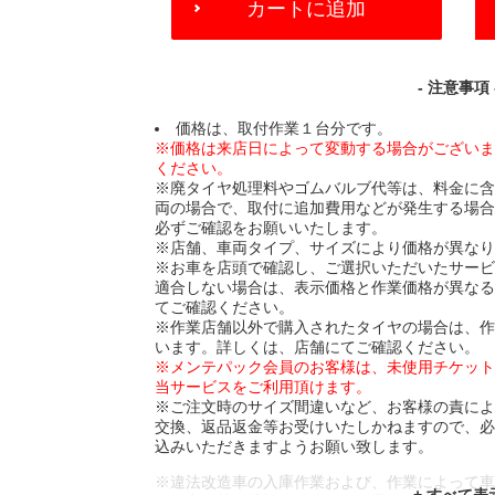
カートに追加
TO
CART
OPTIONS
- 注意事項 
価格は、取付作業１台分です。
※価格は来店日によって変動する場合がござい
ください。
※廃タイヤ処理料やゴムバルブ代等は、料金に
両の場合で、取付に追加費用などが発生する場
必ずご確認をお願いいたします。
※店舗、車両タイプ、サイズにより価格が異な
※お車を店頭で確認し、ご選択いただいたサー
適合しない場合は、表示価格と作業価格が異な
てご確認ください。
※作業店舗以外で購入されたタイヤの場合は、
います。詳しくは、店舗にてご確認ください。
※メンテパック会員のお客様は、未使用チケッ
当サービスをご利用頂けます。
※ご注文時のサイズ間違いなど、お客様の責に
交換、返品返金等お受けいたしかねますので、
込みいただきますようお願い致します。
※違法改造車の入庫作業および、作業によって