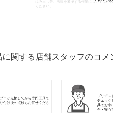
はみ出し等、法規を逸脱する作業については、
ください。
※輸入車や一部希少車種等には対応できない場
※おクルマの状態(作業の安全性を確保できない
であっても、作業をお断りさせて頂く場合もご
品に関する店舗スタッフのコメ
ブリヂス
プロが点検してから専門工具で
チェック
り付け後の点検もお任せくださ
具でお車
全・安心