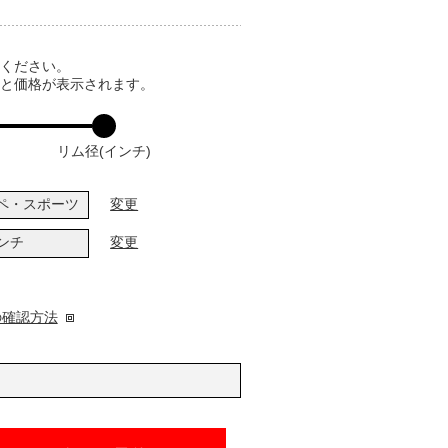
てください。
ると価格が表示されます。
リム径(インチ)
ペ・スポーツ
変更
インチ
変更
の確認方法