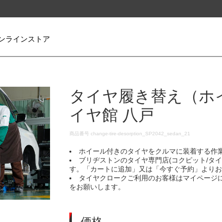
ンラインストア
タイヤ履き替え（ホ
イヤ館 八戸
DETAILS
商品番号
change-tire-desorption_SP2042_sedan_21
ホイール付きのタイヤをクルマに装着する作
ブリヂストンのタイヤ専門店(コクピット/タ
す。「カートに追加」又は「今すぐ予約」より
タイヤクロークご利用のお客様はマイページ
をお願いします。
価格