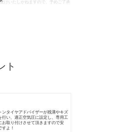
お受けいたしかねますので、予めご了承
合もございます。
場合など含め)によっては、ご来店当日
ざいます。
ント
トンタイヤアドバイザーが残溝やキズ
を行い、適正空気圧に設定し、専用工
にお取り付けさせて頂きますので安
ですよ！