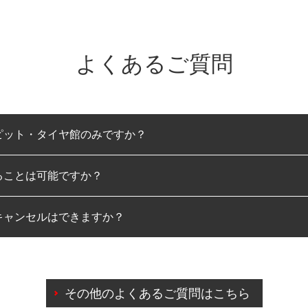
よくあるご質問
ピット・タイヤ館のみですか？
ることは可能ですか？
のみとなります。
キャンセルはできますか？
は可能です。
わせに限り、同時にご予約が出来ないものもございます。
日前までマイページからの予約日変更が可能です。
日前を過ぎている場合のご予約の日時変更につきましては、直
その他のよくあるご質問はこちら
由によりご予約のキャンセルをご希望の際は、直接ご予約いた