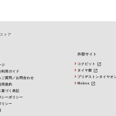
ンストア
外部サイト
launch
コクピット
ージ
launch
タイヤ館
の利用ガイド
ブリヂストンタイヤオ
るご質問／お問合わせ
launch
Mobox
利用規約
に基づく表記
バシーポリシー
ポリシー
報