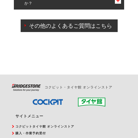
か？
一部の商品・サービスの組み合わせに限り、同時にご予約が
出来ないものもございます。
ご来店予約日の3営業日前までマイページからの予約
日変更が可能です。
その他のよくあるご質問はこちら
ご来店予約日の3営業日前を過ぎている場合のご予約
の日時変更につきましては、直接ご予約の店舗まで
お問合せください。
また、やむを得ない事由によりご予約のキャンセル
をご希望の際は、直接ご予約いただいた店舗へご連
絡ください。
コクピット・タイヤ館 オンラインストア
サイトメニュー
コクピットタイヤ館 オンラインストア
購入・作業予約受付