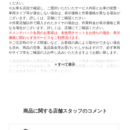
ください。
※お車を店頭で確認し、ご選択いただいたサービス内容とお車の状態・
車両タイプ等が適合しない場合は、表示価格と作業価格が異なる場合が
ございます。詳しくは、店舗にてご確認ください。
※作業店舗以外で購入されたタイヤの場合は、作業料金が表示価格と異
なる場合がございます。詳しくは、店舗にてご確認ください。
※メンテパック会員のお客様は、未使用チケットをお持ちの場合、表示
価格に関わらず当サービスをご利用頂けます。
※ご注文時のサイズ間違いなど、お客様の責により取付ができない場合
も含め、商品の交換、返品返金等お受けいたしかねますので、必ず車両
やサイズ等をご確認の上お申し込みいただきますようお願い致します。
※違法改造車の入庫作業および、作業によって車体への接触や車枠やフ
ェンダーからのはみ出し等、法規を逸脱する作業については、お受けい
たしかねますので、予めご了承ください。
※輸入車や一部希少車種等には対応できない場合もございます。
※おクルマの状態(作業の安全性を確保できない場合など含め)によって
は、ご来店当日であっても、作業をお断りさせて頂く場合もございま
す。
ADDITIONAL
INFORMATION
商品に関する店舗スタッフのコメント