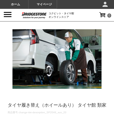
ホーム
マイページ
コクピット・タイヤ館
0
オンラインストア
IMAGES
タイヤ履き替え（ホイールあり） タイヤ館 類家
DETAILS
商品番号
change-tire-desorption_SP2046_suv_20