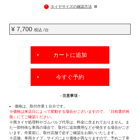
?
タイヤサイズの確認方法
¥ 7,700
税込 /台
ADD
TO
カートに追加
CART
OPTIONS
今すぐ予約
- 注意事項 -
価格は、取付作業１台分です。
※価格は来店日によって変動する場合がございますので、「日程選択画
面」にてご確認ください。
※廃タイヤ処理料やゴムバルブ代等は、料金に含まれておりません。ま
た一部特殊な車両の場合で、取付に追加費用などが発生する場合がござ
います。作業前に、取付店舗で必ずご確認をお願いいたします。
※店舗、車両タイプ、サイズにより価格が異なりますので、予めご了承