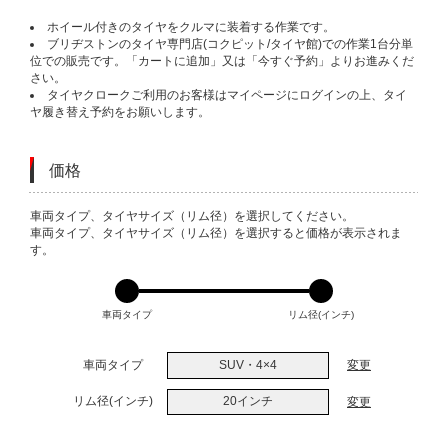
ホイール付きのタイヤをクルマに装着する作業です。
ブリヂストンのタイヤ専門店(コクピット/タイヤ館)での作業1台分単
位での販売です。「カートに追加」又は「今すぐ予約」よりお進みくだ
さい。
タイヤクロークご利用のお客様はマイページにログインの上、タイ
ヤ履き替え予約をお願いします。
価格
VARIATIONS
車両タイプ、タイヤサイズ（リム径）を選択してください。
車両タイプ、タイヤサイズ（リム径）を選択すると価格が表示されま
す。
車両タイプ
リム径(インチ)
車両タイプ
SUV・4×4
変更
リム径(インチ)
20インチ
変更