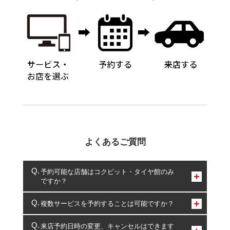
よくあるご質問
予約可能な店舗はコクピット・タイヤ館のみ
ですか？
コクピット・タイヤ館のみとなります。
複数サービスを予約することは可能ですか？
複数サービスのご予約は可能です。
来店予約日時の変更、キャンセルはできます