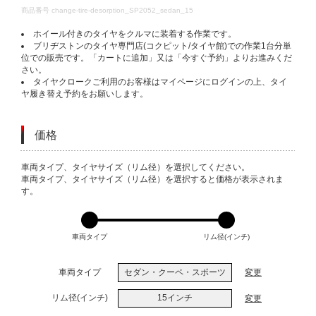
DETAILS
商品番号
change-tire-desorption_SP2052_sedan_15
ホイール付きのタイヤをクルマに装着する作業です。
ブリヂストンのタイヤ専門店(コクピット/タイヤ館)での作業1台分単
位での販売です。「カートに追加」又は「今すぐ予約」よりお進みくだ
さい。
タイヤクロークご利用のお客様はマイページにログインの上、タイ
ヤ履き替え予約をお願いします。
価格
VARIATIONS
車両タイプ、タイヤサイズ（リム径）を選択してください。
車両タイプ、タイヤサイズ（リム径）を選択すると価格が表示されま
す。
車両タイプ
リム径(インチ)
車両タイプ
セダン・クーペ・スポーツ
変更
リム径(インチ)
15インチ
変更