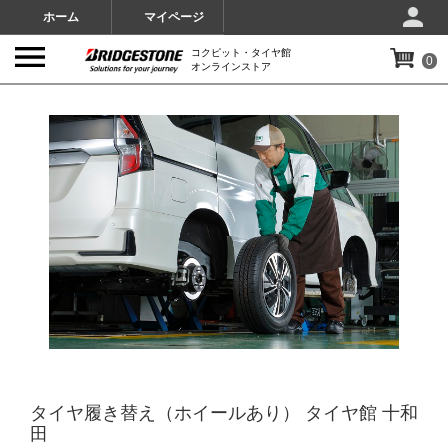
ホーム
マイページ
コクピット・タイヤ館
0
オンラインストア
IMAGES
タイヤ履き替え（ホイールあり） タイヤ館 十和
田