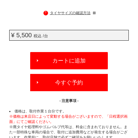
?
タイヤサイズの確認方法
¥ 5,500
税込 /台
ADD
TO
カートに追加
CART
OPTIONS
今すぐ予約
- 注意事項 -
価格は、取付作業１台分です。
※価格は来店日によって変動する場合がございますので、「日程選択画
面」にてご確認ください。
※廃タイヤ処理料やゴムバルブ代等は、料金に含まれておりません。ま
た一部特殊な車両の場合で、取付に追加費用などが発生する場合がござ
います。作業前に、取付店舗で必ずご確認をお願いいたします。