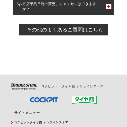
複数サービスのご予約は可能です。
来店予約日時の変更、キャンセルはできます
か？
一部の商品・サービスの組み合わせに限り、同時にご予約が
出来ないものもございます。
ご来店予約日の3営業日前までマイページからの予約
日変更が可能です。
その他のよくあるご質問はこちら
ご来店予約日の3営業日前を過ぎている場合のご予約
の日時変更につきましては、直接ご予約の店舗まで
お問合せください。
また、やむを得ない事由によりご予約のキャンセル
をご希望の際は、直接ご予約いただいた店舗へご連
絡ください。
コクピット・タイヤ館 オンラインストア
サイトメニュー
コクピットタイヤ館 オンラインストア