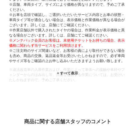
※店舗、車両タイプ、サイズにより価格が異なりますので、予めご了承
ください。
※お車を店頭で確認し、ご選択いただいたサービス内容とお車の状態・
車両タイプ等が適合しない場合は、表示価格と作業価格が異なる場合が
ございます。詳しくは、店舗にてご確認ください。
※作業店舗以外で購入されたタイヤの場合は、作業料金が表示価格と異
なる場合がございます。詳しくは、店舗にてご確認ください。
※メンテパック会員のお客様は、未使用チケットをお持ちの場合、表示
価格に関わらず当サービスをご利用頂けます。
※ご注文時のサイズ間違いなど、お客様の責により取付ができない場合
も含め、商品の交換、返品返金等お受けいたしかねますので、必ず車両
やサイズ等をご確認の上お申し込みいただきますようお願い致します。
※違法改造車の入庫作業および、作業によって車体への接触や車枠やフ
ェンダーからのはみ出し等、法規を逸脱する作業については、お受けい
たしかねますので、予めご了承ください。
※輸入車や一部希少車種等には対応できない場合もございます。
※おクルマの状態(作業の安全性を確保できない場合など含め)によって
は、ご来店当日であっても、作業をお断りさせて頂く場合もございま
す。
ADDITIONAL
INFORMATION
商品に関する店舗スタッフのコメント