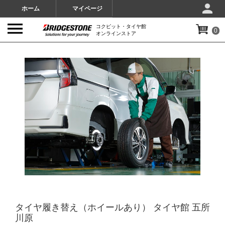
ホーム
マイページ
コクピット・タイヤ館
0
オンラインストア
IMAGES
タイヤ履き替え（ホイールあり） タイヤ館 五所
川原