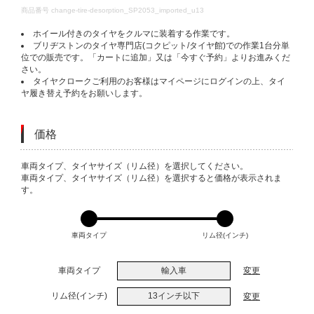
DETAILS
商品番号
change-tire-desorption_SP2053_imported_u13
ホイール付きのタイヤをクルマに装着する作業です。
ブリヂストンのタイヤ専門店(コクピット/タイヤ館)での作業1台分単
位での販売です。「カートに追加」又は「今すぐ予約」よりお進みくだ
さい。
タイヤクロークご利用のお客様はマイページにログインの上、タイ
ヤ履き替え予約をお願いします。
価格
VARIATIONS
車両タイプ、タイヤサイズ（リム径）を選択してください。
車両タイプ、タイヤサイズ（リム径）を選択すると価格が表示されま
す。
車両タイプ
リム径(インチ)
車両タイプ
輸入車
変更
リム径(インチ)
13インチ以下
変更