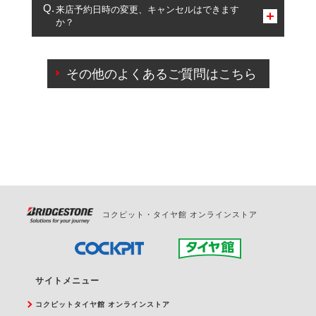
複数サービスのご予約は可能です。
来店予約日時の変更、キャンセルはできます
か？
一部の商品・サービスの組み合わせに限り、同時にご予約が
出来ないものもございます。
ご来店予約日の3営業日前までマイページからの予約
日変更が可能です。
その他のよくあるご質問はこちら
ご来店予約日の3営業日前を過ぎている場合のご予約
の日時変更につきましては、直接ご予約の店舗まで
お問合せください。
また、やむを得ない事由によりご予約のキャンセル
をご希望の際は、直接ご予約いただいた店舗へご連
絡ください。
コクピット・タイヤ館 オンラインストア
サイトメニュー
コクピットタイヤ館 オンラインストア