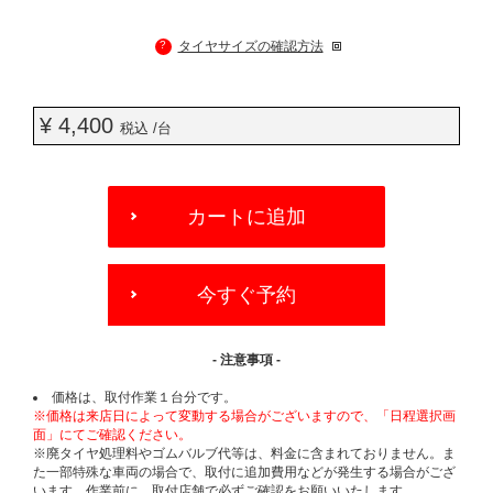
?
タイヤサイズの確認方法
¥ 4,400
税込 /台
ADD
TO
カートに追加
CART
OPTIONS
今すぐ予約
- 注意事項 -
価格は、取付作業１台分です。
※価格は来店日によって変動する場合がございますので、「日程選択画
面」にてご確認ください。
※廃タイヤ処理料やゴムバルブ代等は、料金に含まれておりません。ま
た一部特殊な車両の場合で、取付に追加費用などが発生する場合がござ
います。作業前に、取付店舗で必ずご確認をお願いいたします。