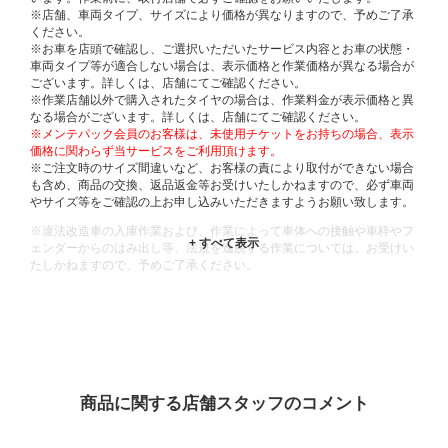
※店舗、車両タイプ、サイズにより価格が異なりますので、予めご了承
ください。
※お車を店頭で確認し、ご選択いただいたサービス内容とお車の状態・
車両タイプ等が適合しない場合は、表示価格と作業価格が異なる場合が
ございます。詳しくは、店舗にてご確認ください。
※作業店舗以外で購入されたタイヤの場合は、作業料金が表示価格と異
なる場合がございます。詳しくは、店舗にてご確認ください。
※メンテパック会員のお客様は、未使用チケットをお持ちの場合、表示
価格に関わらず当サービスをご利用頂けます。
※ご注文時のサイズ間違いなど、お客様の責により取付ができない場合
も含め、商品の交換、返品返金等お受けいたしかねますので、必ず車両
やサイズ等をご確認の上お申し込みいただきますようお願い致します。
※違法改造車の入庫作業および、作業によって車体への接触や車枠やフ
ェンダーからのはみ出し等、法規を逸脱する作業については、お受けい
たしかねますので、予めご了承ください。
※輸入車や一部希少車種等には対応できない場合もございます。
※おクルマの状態(作業の安全性を確保できない場合など含め)によって
は、ご来店当日であっても、作業をお断りさせて頂く場合もございま
す。
ADDITIONAL
INFORMATION
商品に関する店舗スタッフのコメント