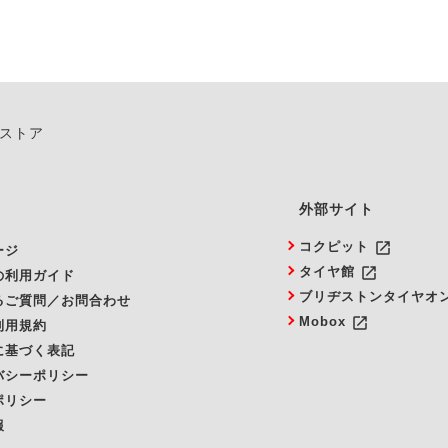
ンストア
外部サイト
launch
コクピット
ージ
launch
タイヤ館
の利用ガイド
ブリヂストンタイヤオ
るご質問／お問合わせ
launch
Mobox
利用規約
に基づく表記
バシーポリシー
ポリシー
報