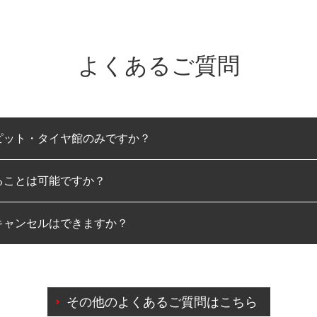
よくあるご質問
ピット・タイヤ館のみですか？
ることは可能ですか？
のみとなります。
キャンセルはできますか？
は可能です。
わせに限り、同時にご予約が出来ないものもございます。
日前までマイページからの予約日変更が可能です。
日前を過ぎている場合のご予約の日時変更につきましては、直
その他のよくあるご質問はこちら
由によりご予約のキャンセルをご希望の際は、直接ご予約いた