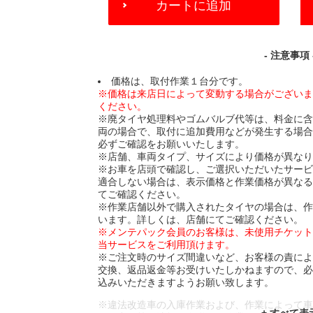
カートに追加
TO
CART
OPTIONS
- 注意事項 
価格は、取付作業１台分です。
※価格は来店日によって変動する場合がござい
ください。
※廃タイヤ処理料やゴムバルブ代等は、料金に
両の場合で、取付に追加費用などが発生する場
必ずご確認をお願いいたします。
※店舗、車両タイプ、サイズにより価格が異な
※お車を店頭で確認し、ご選択いただいたサー
適合しない場合は、表示価格と作業価格が異な
てご確認ください。
※作業店舗以外で購入されたタイヤの場合は、
います。詳しくは、店舗にてご確認ください。
※メンテパック会員のお客様は、未使用チケッ
当サービスをご利用頂けます。
※ご注文時のサイズ間違いなど、お客様の責に
交換、返品返金等お受けいたしかねますので、
込みいただきますようお願い致します。
※違法改造車の入庫作業および、作業によって