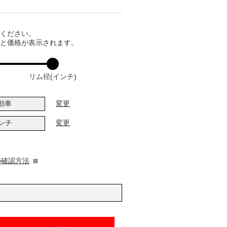
てください。
ると価格が表示されます。
リム径(インチ)
動車
変更
インチ
変更
の確認方法