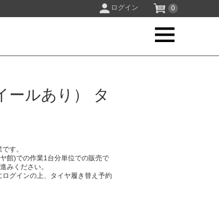
ログイン
0
イールあり） タ
業です。
イヤ館)での作業1台分単位での販売で
お進みください。
にログインの上、タイヤ履き替え予約