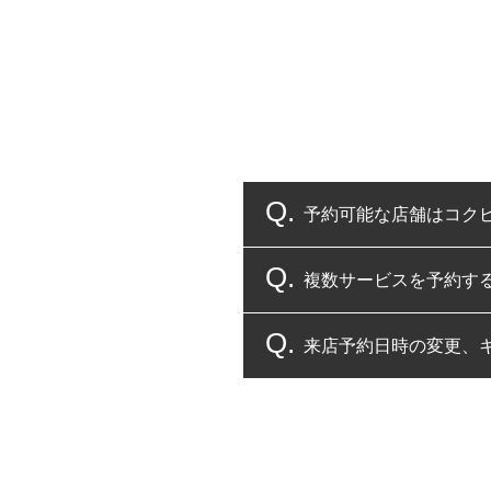
予約可能な店舗はコク
複数サービスを予約す
コクピット・タイヤ館
来店予約日時の変更、
複数サービスのご予約
一部の商品・サービスの組み合
ご来店予約日の3営業
ご来店予約日の3営業
ください。
また、やむを得ない事