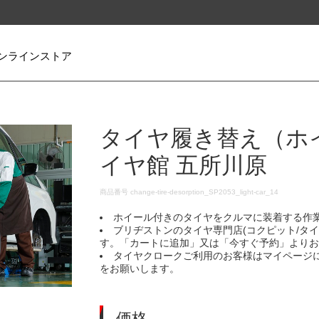
ンラインストア
タイヤ履き替え（ホ
イヤ館 五所川原
DETAILS
商品番号
change-tire-desorption_SP2053_light-car_14
ホイール付きのタイヤをクルマに装着する作
ブリヂストンのタイヤ専門店(コクピット/タ
す。「カートに追加」又は「今すぐ予約」より
タイヤクロークご利用のお客様はマイページ
をお願いします。
価格