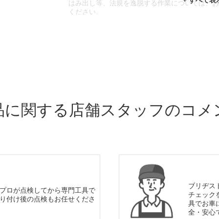
はみ出し等、法規を逸脱する作業については、
ください。
※輸入車や一部希少車種等には対応できない場
※おクルマの状態(作業の安全性を確保できない
であっても、作業をお断りさせて頂く場合もご
品に関する店舗スタッフのコメ
ブリヂス
プロが点検してから専門工具で
チェック
り付け後の点検もお任せくださ
具でお車
全・安心