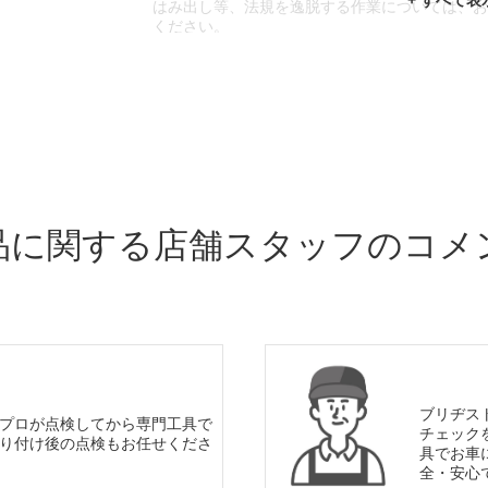
はみ出し等、法規を逸脱する作業については、
ください。
※輸入車や一部希少車種等には対応できない場
※おクルマの状態(作業の安全性を確保できない
であっても、作業をお断りさせて頂く場合もご
品に関する店舗スタッフのコメ
ブリヂス
プロが点検してから専門工具で
チェック
り付け後の点検もお任せくださ
具でお車
全・安心