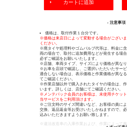
カートに追加
TO
CART
OPTIONS
- 注意事項 
価格は、取付作業１台分です。
※価格は来店日によって変動する場合がござい
ください。
※廃タイヤ処理料やゴムバルブ代等は、料金に
両の場合で、取付に追加費用などが発生する場
必ずご確認をお願いいたします。
※店舗、車両タイプ、サイズにより価格が異な
※お車を店頭で確認し、ご選択いただいたサー
適合しない場合は、表示価格と作業価格が異な
てご確認ください。
※作業店舗以外で購入されたタイヤの場合は、
います。詳しくは、店舗にてご確認ください。
※メンテパック会員のお客様は、未使用チケッ
当サービスをご利用頂けます。
※ご注文時のサイズ間違いなど、お客様の責に
交換、返品返金等お受けいたしかねますので、
込みいただきますようお願い致します。
※違法改造車の入庫作業および、作業によって