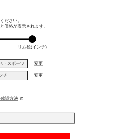
てください。
ると価格が表示されます。
リム径(インチ)
ペ・スポーツ
変更
インチ
変更
の確認方法