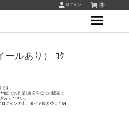
ログイン
0
ールあり） ｺｸ
業です。
イヤ館)での作業1台分単位での販売で
お進みください。
にログインの上、タイヤ履き替え予約