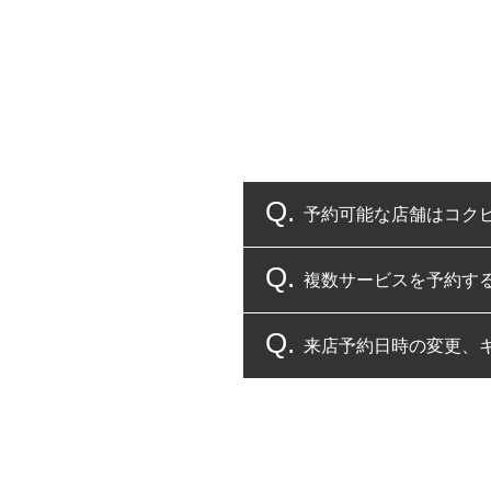
予約可能な店舗はコク
複数サービスを予約す
コクピット・タイヤ館
来店予約日時の変更、
複数サービスのご予約
一部の商品・サービスの組み合
ご来店予約日の3営業
ご来店予約日の3営業
ください。
また、やむを得ない事