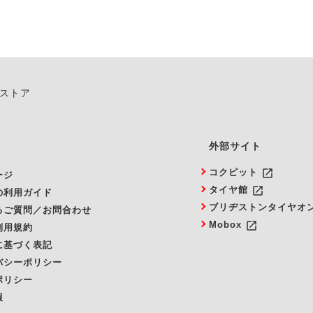
ンストア
外部サイト
launch
コクピット
ージ
launch
タイヤ館
の利用ガイド
ブリヂストンタイヤオ
るご質問／お問合わせ
launch
Mobox
利用規約
に基づく表記
バシーポリシー
ポリシー
報