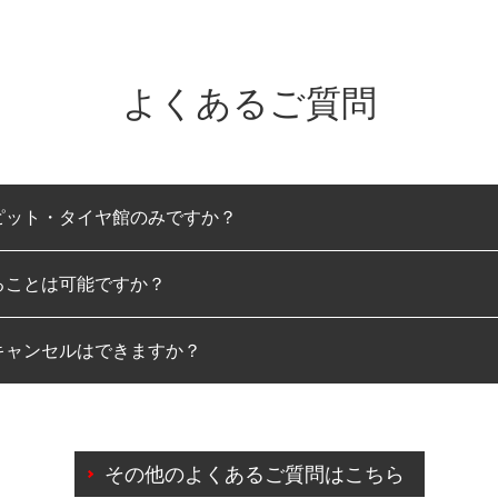
よくあるご質問
ピット・タイヤ館のみですか？
ることは可能ですか？
のみとなります。
キャンセルはできますか？
は可能です。
わせに限り、同時にご予約が出来ないものもございます。
日前までマイページからの予約日変更が可能です。
日前を過ぎている場合のご予約の日時変更につきましては、直
その他のよくあるご質問はこちら
由によりご予約のキャンセルをご希望の際は、直接ご予約いた