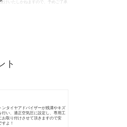
お受けいたしかねますので、予めご了承
合もございます。
場合など含め)によっては、ご来店当日
ざいます。
ント
トンタイヤアドバイザーが残溝やキズ
を行い、適正空気圧に設定し、専用工
にお取り付けさせて頂きますので安
ですよ！