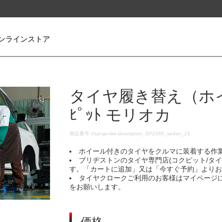
ンラインストア
タイヤ履き替え（ホイ
ﾋﾟｯﾄ モリオカ
DETAILS
商品番号
change-tire-desorption_SP2160_sedan_21
ホイール付きのタイヤをクルマに装着する作
ブリヂストンのタイヤ専門店(コクピット/タ
す。「カートに追加」又は「今すぐ予約」より
タイヤクロークご利用のお客様はマイページ
をお願いします。
価格