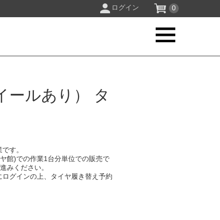
ログイン
0
イールあり） タ
業です。
イヤ館)での作業1台分単位での販売で
お進みください。
にログインの上、タイヤ履き替え予約