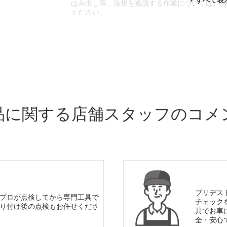
はみ出し等、法規を逸脱する作業については、
ください。
※輸入車や一部希少車種等には対応できない場
※おクルマの状態(作業の安全性を確保できない
であっても、作業をお断りさせて頂く場合もご
品に関する店舗スタッフのコメ
ブリヂス
プロが点検してから専門工具で
チェック
り付け後の点検もお任せくださ
具でお車
全・安心