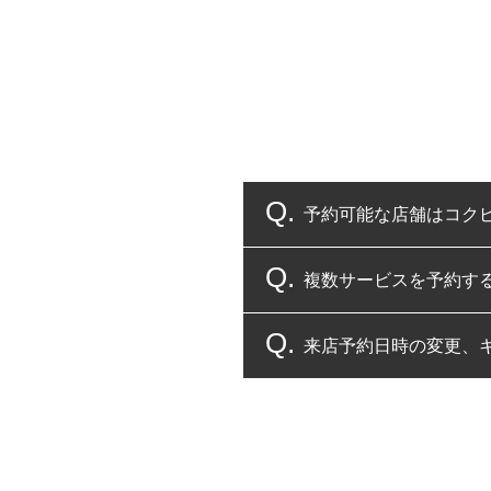
予約可能な店舗はコク
複数サービスを予約す
コクピット・タイヤ館
来店予約日時の変更、
複数サービスのご予約
一部の商品・サービスの組み合
ご来店予約日の3営業
ご来店予約日の3営業
ください。
また、やむを得ない事