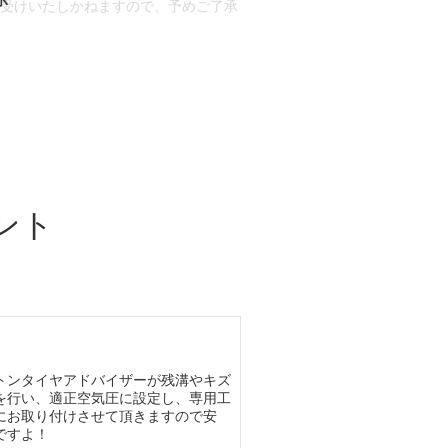
お受けいたしかねますので、予めご了承
合もございます。
場合など含め)によっては、ご来店当日
ざいます。
ント
トンタイヤアドバイザーが残溝やキズ
を行い、適正空気圧に設定し、専用工
にお取り付けさせて頂きますので安
ですよ！