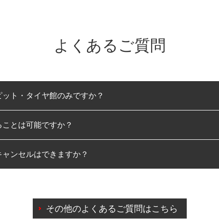
よくあるご質問
ピット・タイヤ館のみですか？
ることは可能ですか？
のみとなります。
キャンセルはできますか？
は可能です。
わせに限り、同時にご予約が出来ないものもございます。
日前までマイページからの予約日変更が可能です。
日前を過ぎている場合のご予約の日時変更につきましては、直
その他のよくあるご質問はこちら
由によりご予約のキャンセルをご希望の際は、直接ご予約いた