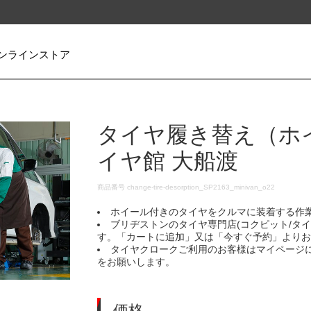
ンラインストア
タイヤ履き替え（ホ
イヤ館 大船渡
DETAILS
商品番号
change-tire-desorption_SP2163_minivan_o22
ホイール付きのタイヤをクルマに装着する作
ブリヂストンのタイヤ専門店(コクピット/タ
す。「カートに追加」又は「今すぐ予約」より
タイヤクロークご利用のお客様はマイページ
をお願いします。
価格