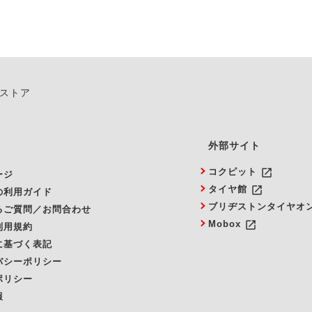
ンストア
外部サイト
launch
コクピット
ージ
launch
タイヤ館
の利用ガイド
ブリヂストンタイヤオ
るご質問／お問合わせ
launch
Mobox
利用規約
に基づく表記
バシーポリシー
ポリシー
報