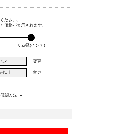
てください。
ると価格が表示されます。
リム径(インチ)
バン
変更
ンチ以上
変更
の確認方法