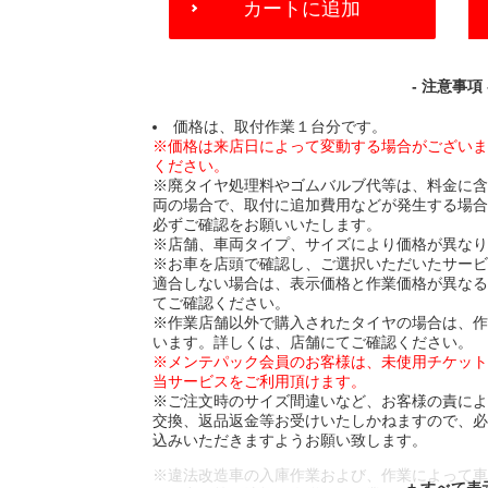
カートに追加
TO
CART
OPTIONS
- 注意事項 
価格は、取付作業１台分です。
※価格は来店日によって変動する場合がござい
ください。
※廃タイヤ処理料やゴムバルブ代等は、料金に
両の場合で、取付に追加費用などが発生する場
必ずご確認をお願いいたします。
※店舗、車両タイプ、サイズにより価格が異な
※お車を店頭で確認し、ご選択いただいたサー
適合しない場合は、表示価格と作業価格が異な
てご確認ください。
※作業店舗以外で購入されたタイヤの場合は、
います。詳しくは、店舗にてご確認ください。
※メンテパック会員のお客様は、未使用チケッ
当サービスをご利用頂けます。
※ご注文時のサイズ間違いなど、お客様の責に
交換、返品返金等お受けいたしかねますので、
込みいただきますようお願い致します。
※違法改造車の入庫作業および、作業によって