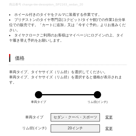
DETAILS
商品番号
change-tire-desorption_SP2163_sedan_20
ホイール付きのタイヤをクルマに装着する作業です。
ブリヂストンのタイヤ専門店(コクピット/タイヤ館)での作業1台分単
位での販売です。「カートに追加」又は「今すぐ予約」よりお進みくだ
さい。
タイヤクロークご利用のお客様はマイページにログインの上、タイ
ヤ履き替え予約をお願いします。
価格
VARIATIONS
車両タイプ、タイヤサイズ（リム径）を選択してください。
車両タイプ、タイヤサイズ（リム径）を選択すると価格が表示されま
す。
車両タイプ
リム径(インチ)
車両タイプ
セダン・クーペ・スポーツ
変更
リム径(インチ)
20インチ
変更