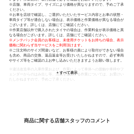
※店舗、車両タイプ、サイズにより価格が異なりますので、予めご了承
ください。
※お車を店頭で確認し、ご選択いただいたサービス内容とお車の状態・
車両タイプ等が適合しない場合は、表示価格と作業価格が異なる場合が
ございます。詳しくは、店舗にてご確認ください。
※作業店舗以外で購入されたタイヤの場合は、作業料金が表示価格と異
なる場合がございます。詳しくは、店舗にてご確認ください。
※メンテパック会員のお客様は、未使用チケットをお持ちの場合、表示
価格に関わらず当サービスをご利用頂けます。
※ご注文時のサイズ間違いなど、お客様の責により取付ができない場合
も含め、商品の交換、返品返金等お受けいたしかねますので、必ず車両
やサイズ等をご確認の上お申し込みいただきますようお願い致します。
※違法改造車の入庫作業および、作業によって車体への接触や車枠やフ
ェンダーからのはみ出し等、法規を逸脱する作業については、お受けい
たしかねますので、予めご了承ください。
※輸入車や一部希少車種等には対応できない場合もございます。
※おクルマの状態(作業の安全性を確保できない場合など含め)によって
は、ご来店当日であっても、作業をお断りさせて頂く場合もございま
す。
ADDITIONAL
INFORMATION
商品に関する店舗スタッフのコメント