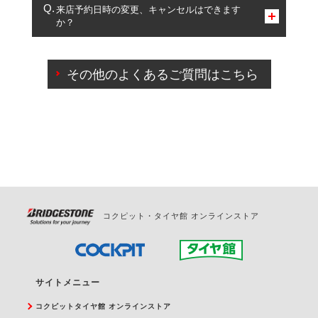
複数サービスのご予約は可能です。
来店予約日時の変更、キャンセルはできます
か？
一部の商品・サービスの組み合わせに限り、同時にご予約が
出来ないものもございます。
ご来店予約日の3営業日前までマイページからの予約
日変更が可能です。
その他のよくあるご質問はこちら
ご来店予約日の3営業日前を過ぎている場合のご予約
の日時変更につきましては、直接ご予約の店舗まで
お問合せください。
また、やむを得ない事由によりご予約のキャンセル
をご希望の際は、直接ご予約いただいた店舗へご連
絡ください。
コクピット・タイヤ館 オンラインストア
サイトメニュー
コクピットタイヤ館 オンラインストア