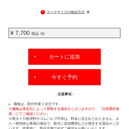
?
タイヤサイズの確認方法
¥ 7,700
税込 /台
ADD
TO
カートに追加
CART
OPTIONS
今すぐ予約
- 注意事項 -
価格は、取付作業１台分です。
※価格は来店日によって変動する場合がございますので、「日程選択画
面」にてご確認ください。
※廃タイヤ処理料やゴムバルブ代等は、料金に含まれておりません。ま
た一部特殊な車両の場合で、取付に追加費用などが発生する場合がござ
います。作業前に、取付店舗で必ずご確認をお願いいたします。