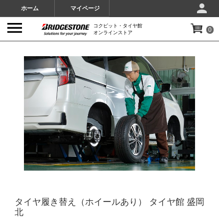
ホーム
マイページ
コクピット・タイヤ館
0
オンラインストア
IMAGES
タイヤ履き替え（ホイールあり） タイヤ館 盛岡
北