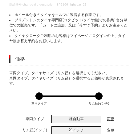
DETAILS
商品番号
change-tire-desorption_SP2166_light-car_21
ホイール付きのタイヤをクルマに装着する作業です。
ブリヂストンのタイヤ専門店(コクピット/タイヤ館)での作業1台分単
位での販売です。「カートに追加」又は「今すぐ予約」よりお進みくだ
さい。
タイヤクロークご利用のお客様はマイページにログインの上、タイ
ヤ履き替え予約をお願いします。
価格
VARIATIONS
車両タイプ、タイヤサイズ（リム径）を選択してください。
車両タイプ、タイヤサイズ（リム径）を選択すると価格が表示されま
す。
車両タイプ
リム径(インチ)
車両タイプ
軽自動車
変更
リム径(インチ)
21インチ
変更