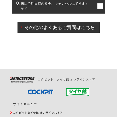
複数サービスのご予約は可能です。
来店予約日時の変更、キャンセルはできます
か？
一部の商品・サービスの組み合わせに限り、同時にご予約が
出来ないものもございます。
ご来店予約日の3営業日前までマイページからの予約
日変更が可能です。
その他のよくあるご質問はこちら
ご来店予約日の3営業日前を過ぎている場合のご予約
の日時変更につきましては、直接ご予約の店舗まで
お問合せください。
また、やむを得ない事由によりご予約のキャンセル
をご希望の際は、直接ご予約いただいた店舗へご連
絡ください。
コクピット・タイヤ館 オンラインストア
サイトメニュー
コクピットタイヤ館 オンラインストア