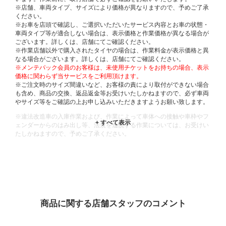
※店舗、車両タイプ、サイズにより価格が異なりますので、予めご了承
ください。
※お車を店頭で確認し、ご選択いただいたサービス内容とお車の状態・
車両タイプ等が適合しない場合は、表示価格と作業価格が異なる場合が
ございます。詳しくは、店舗にてご確認ください。
※作業店舗以外で購入されたタイヤの場合は、作業料金が表示価格と異
なる場合がございます。詳しくは、店舗にてご確認ください。
※メンテパック会員のお客様は、未使用チケットをお持ちの場合、表示
価格に関わらず当サービスをご利用頂けます。
※ご注文時のサイズ間違いなど、お客様の責により取付ができない場合
も含め、商品の交換、返品返金等お受けいたしかねますので、必ず車両
やサイズ等をご確認の上お申し込みいただきますようお願い致します。
※違法改造車の入庫作業および、作業によって車体への接触や車枠やフ
ェンダーからのはみ出し等、法規を逸脱する作業については、お受けい
たしかねますので、予めご了承ください。
※輸入車や一部希少車種等には対応できない場合もございます。
※おクルマの状態(作業の安全性を確保できない場合など含め)によって
は、ご来店当日であっても、作業をお断りさせて頂く場合もございま
す。
ADDITIONAL
INFORMATION
商品に関する店舗スタッフのコメント