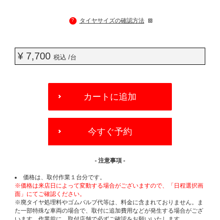
?
タイヤサイズの確認方法
¥ 7,700
税込 /台
ADD
TO
カートに追加
CART
OPTIONS
今すぐ予約
- 注意事項 -
価格は、取付作業１台分です。
※価格は来店日によって変動する場合がございますので、「日程選択画
面」にてご確認ください。
※廃タイヤ処理料やゴムバルブ代等は、料金に含まれておりません。ま
た一部特殊な車両の場合で、取付に追加費用などが発生する場合がござ
います。作業前に、取付店舗で必ずご確認をお願いいたします。