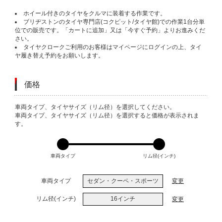
ホイール付きのタイヤをクルマに装着する作業です。
ブリヂストンのタイヤ専門店(コクピット/タイヤ館)での作業1台分単
位での販売です。「カートに追加」又は「今すぐ予約」よりお進みくだ
さい。
タイヤクロークご利用のお客様はマイページにログインの上、タイ
ヤ履き替え予約をお願いします。
価格
VARIATIONS
車両タイプ、タイヤサイズ（リム径）を選択してください。
車両タイプ、タイヤサイズ（リム径）を選択すると価格が表示されま
す。
車両タイプ
リム径(インチ)
車両タイプ
セダン・クーペ・スポーツ
変更
リム径(インチ)
16インチ
変更