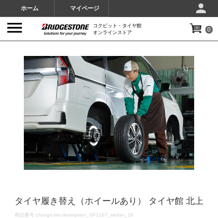
ホーム
マイページ
コクピット・タイヤ館
0
オンラインストア
IMAGES
タイヤ履き替え（ホイールあり） タイヤ館 北上
DETAILS
商品番号
change-tire-desorption_SP2167_sedan_16