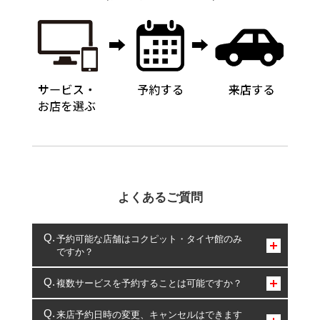
よくあるご質問
予約可能な店舗はコクピット・タイヤ館のみ
ですか？
コクピット・タイヤ館のみとなります。
複数サービスを予約することは可能ですか？
複数サービスのご予約は可能です。
来店予約日時の変更、キャンセルはできます