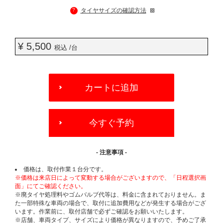
?
タイヤサイズの確認方法
¥ 5,500
税込 /台
ADD
TO
カートに追加
CART
OPTIONS
今すぐ予約
- 注意事項 -
価格は、取付作業１台分です。
※価格は来店日によって変動する場合がございますので、「日程選択画
面」にてご確認ください。
※廃タイヤ処理料やゴムバルブ代等は、料金に含まれておりません。ま
た一部特殊な車両の場合で、取付に追加費用などが発生する場合がござ
います。作業前に、取付店舗で必ずご確認をお願いいたします。
※店舗、車両タイプ、サイズにより価格が異なりますので、予めご了承