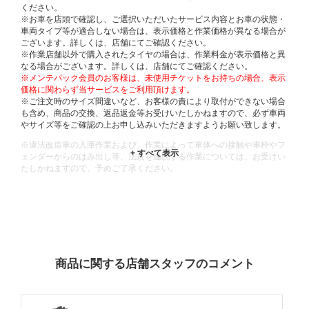
ください。
※お車を店頭で確認し、ご選択いただいたサービス内容とお車の状態・
車両タイプ等が適合しない場合は、表示価格と作業価格が異なる場合が
ございます。詳しくは、店舗にてご確認ください。
※作業店舗以外で購入されたタイヤの場合は、作業料金が表示価格と異
なる場合がございます。詳しくは、店舗にてご確認ください。
※メンテパック会員のお客様は、未使用チケットをお持ちの場合、表示
価格に関わらず当サービスをご利用頂けます。
※ご注文時のサイズ間違いなど、お客様の責により取付ができない場合
も含め、商品の交換、返品返金等お受けいたしかねますので、必ず車両
やサイズ等をご確認の上お申し込みいただきますようお願い致します。
※違法改造車の入庫作業および、作業によって車体への接触や車枠やフ
ェンダーからのはみ出し等、法規を逸脱する作業については、お受けい
たしかねますので、予めご了承ください。
※輸入車や一部希少車種等には対応できない場合もございます。
※おクルマの状態(作業の安全性を確保できない場合など含め)によって
は、ご来店当日であっても、作業をお断りさせて頂く場合もございま
す。
ADDITIONAL
INFORMATION
商品に関する店舗スタッフのコメント