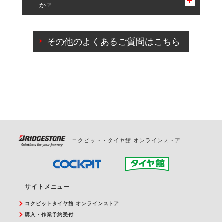
か？
一部の商品・サービスの組み合わせに限り、同時にご予約が
出来ないものもございます。
ご来店予約日の3営業日前までマイページからの予約
日変更が可能です。
その他のよくあるご質問はこちら
ご来店予約日の3営業日前を過ぎている場合のご予約
の日時変更につきましては、直接ご予約の店舗まで
お問合せください。
また、やむを得ない事由によりご予約のキャンセル
をご希望の際は、直接ご予約いただいた店舗へご連
絡ください。
コクピット・タイヤ館 オンラインストア
サイトメニュー
コクピットタイヤ館 オンラインストア
購入・作業予約受付