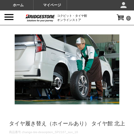
ホーム
マイページ
コクピット・タイヤ館
0
オンラインストア
IMAGES
タイヤ履き替え（ホイールあり） タイヤ館 北上
DETAILS
商品番号
change-tire-desorption_SP2167_suv_16