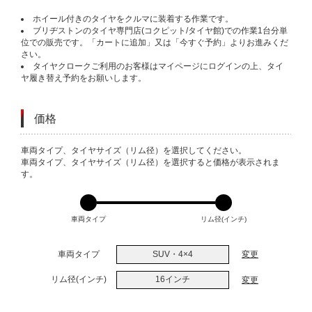
ホイール付きのタイヤをクルマに装着する作業です。
ブリヂストンのタイヤ専門店(コクピット/タイヤ館)での作業1台分単
位での販売です。「カートに追加」又は「今すぐ予約」よりお進みくだ
さい。
タイヤクロークご利用のお客様はマイページにログインの上、タイ
ヤ履き替え予約をお願いします。
価格
VARIATIONS
車両タイプ、タイヤサイズ（リム径）を選択してください。
車両タイプ、タイヤサイズ（リム径）を選択すると価格が表示されま
す。
車両タイプ
リム径(インチ)
車両タイプ
SUV・4×4
変更
リム径(インチ)
16インチ
変更