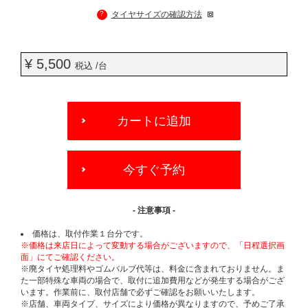
?
タイヤサイズの確認方法
¥ 5,500
税込 /台
ADD
TO
カートに追加
CART
OPTIONS
今すぐ予約
- 注意事項 -
価格は、取付作業１台分です。
※価格は来店日によって変動する場合がございますので、「日程選択画
面」にてご確認ください。
※廃タイヤ処理料やゴムバルブ代等は、料金に含まれておりません。ま
た一部特殊な車両の場合で、取付に追加費用などが発生する場合がござ
います。作業前に、取付店舗で必ずご確認をお願いいたします。
※店舗、車両タイプ、サイズにより価格が異なりますので、予めご了承