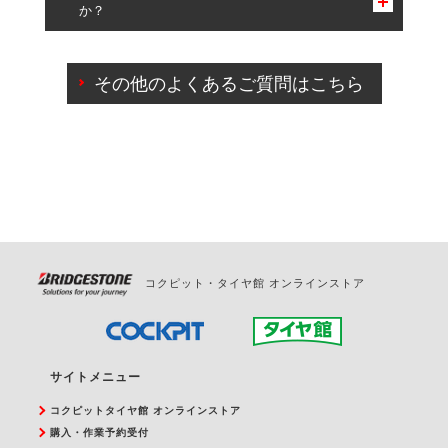
か？
一部の商品・サービスの組み合わせに限り、同時にご予約が
出来ないものもございます。
ご来店予約日の3営業日前までマイページからの予約
日変更が可能です。
その他のよくあるご質問はこちら
ご来店予約日の3営業日前を過ぎている場合のご予約
の日時変更につきましては、直接ご予約の店舗まで
お問合せください。
また、やむを得ない事由によりご予約のキャンセル
をご希望の際は、直接ご予約いただいた店舗へご連
絡ください。
コクピット・タイヤ館 オンラインストア
サイトメニュー
コクピットタイヤ館 オンラインストア
購入・作業予約受付