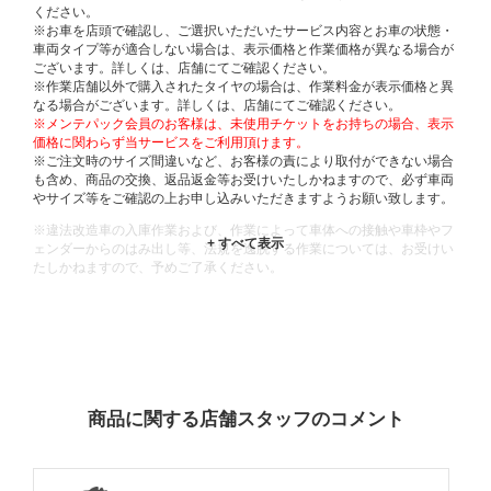
ください。
※お車を店頭で確認し、ご選択いただいたサービス内容とお車の状態・
車両タイプ等が適合しない場合は、表示価格と作業価格が異なる場合が
ございます。詳しくは、店舗にてご確認ください。
※作業店舗以外で購入されたタイヤの場合は、作業料金が表示価格と異
なる場合がございます。詳しくは、店舗にてご確認ください。
※メンテパック会員のお客様は、未使用チケットをお持ちの場合、表示
価格に関わらず当サービスをご利用頂けます。
※ご注文時のサイズ間違いなど、お客様の責により取付ができない場合
も含め、商品の交換、返品返金等お受けいたしかねますので、必ず車両
やサイズ等をご確認の上お申し込みいただきますようお願い致します。
※違法改造車の入庫作業および、作業によって車体への接触や車枠やフ
ェンダーからのはみ出し等、法規を逸脱する作業については、お受けい
たしかねますので、予めご了承ください。
※輸入車や一部希少車種等には対応できない場合もございます。
※おクルマの状態(作業の安全性を確保できない場合など含め)によって
は、ご来店当日であっても、作業をお断りさせて頂く場合もございま
す。
ADDITIONAL
INFORMATION
商品に関する店舗スタッフのコメント