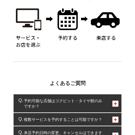
よくあるご質問
予約可能な店舗はコクピット・タイヤ館のみ
ですか？
コクピット・タイヤ館のみとなります。
複数サービスを予約することは可能ですか？
複数サービスのご予約は可能です。
来店予約日時の変更、キャンセルはできます