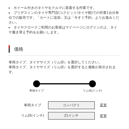
ホイール付きのタイヤをクルマに装着する作業です。
ブリヂストンのタイヤ専門店(コクピット/タイヤ館)での作業1台分単
位での販売です。「カートに追加」又は「今すぐ予約」よりお進みくだ
さい。
タイヤクロークご利用のお客様はマイページにログインの上、タイ
ヤ履き替え予約をお願いします。
価格
VARIATIONS
車両タイプ、タイヤサイズ（リム径）を選択してください。
車両タイプ、タイヤサイズ（リム径）を選択すると価格が表示されま
す。
車両タイプ
リム径(インチ)
車両タイプ
コンパクト
変更
リム径(インチ)
21インチ
変更