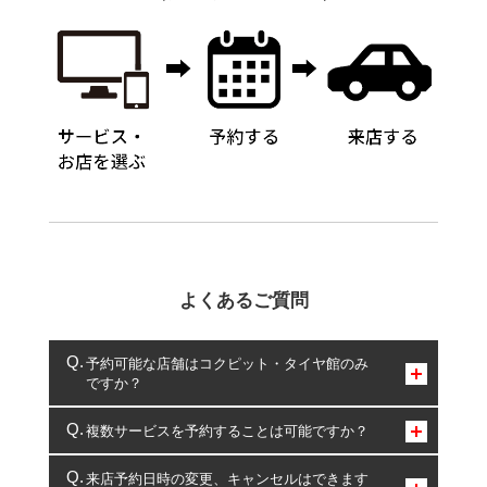
よくあるご質問
予約可能な店舗はコクピット・タイヤ館のみ
ですか？
コクピット・タイヤ館のみとなります。
複数サービスを予約することは可能ですか？
複数サービスのご予約は可能です。
来店予約日時の変更、キャンセルはできます