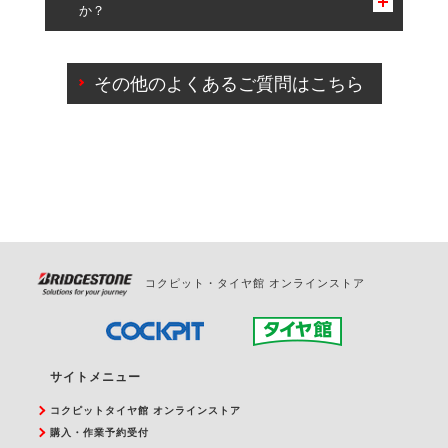
か？
一部の商品・サービスの組み合わせに限り、同時にご予約が
出来ないものもございます。
ご来店予約日の3営業日前までマイページからの予約
日変更が可能です。
その他のよくあるご質問はこちら
ご来店予約日の3営業日前を過ぎている場合のご予約
の日時変更につきましては、直接ご予約の店舗まで
お問合せください。
また、やむを得ない事由によりご予約のキャンセル
をご希望の際は、直接ご予約いただいた店舗へご連
絡ください。
コクピット・タイヤ館 オンラインストア
サイトメニュー
コクピットタイヤ館 オンラインストア
購入・作業予約受付