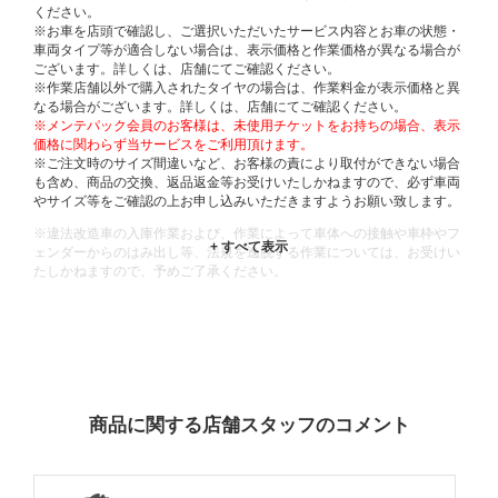
ください。
※お車を店頭で確認し、ご選択いただいたサービス内容とお車の状態・
車両タイプ等が適合しない場合は、表示価格と作業価格が異なる場合が
ございます。詳しくは、店舗にてご確認ください。
※作業店舗以外で購入されたタイヤの場合は、作業料金が表示価格と異
なる場合がございます。詳しくは、店舗にてご確認ください。
※メンテパック会員のお客様は、未使用チケットをお持ちの場合、表示
価格に関わらず当サービスをご利用頂けます。
※ご注文時のサイズ間違いなど、お客様の責により取付ができない場合
も含め、商品の交換、返品返金等お受けいたしかねますので、必ず車両
やサイズ等をご確認の上お申し込みいただきますようお願い致します。
※違法改造車の入庫作業および、作業によって車体への接触や車枠やフ
ェンダーからのはみ出し等、法規を逸脱する作業については、お受けい
たしかねますので、予めご了承ください。
※輸入車や一部希少車種等には対応できない場合もございます。
※おクルマの状態(作業の安全性を確保できない場合など含め)によって
は、ご来店当日であっても、作業をお断りさせて頂く場合もございま
す。
ADDITIONAL
INFORMATION
商品に関する店舗スタッフのコメント