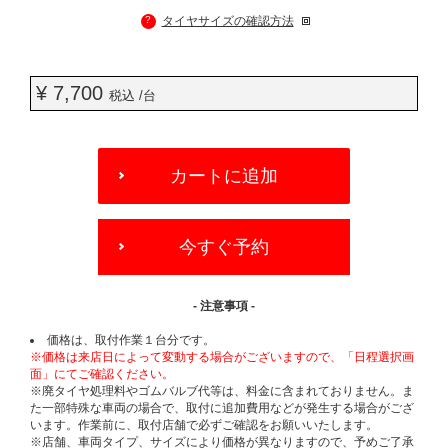
?
タイヤサイズの確認方法
¥ 7,700
税込 /台
ADD
TO
カートに追加
CART
OPTIONS
今すぐ予約
- 注意事項 -
価格は、取付作業１台分です。
※価格は来店日によって変動する場合がございますので、「日程選択画
面」にてご確認ください。
※廃タイヤ処理料やゴムバルブ代等は、料金に含まれておりません。ま
た一部特殊な車両の場合で、取付に追加費用などが発生する場合がござ
います。作業前に、取付店舗で必ずご確認をお願いいたします。
※店舗、車両タイプ、サイズにより価格が異なりますので、予めご了承