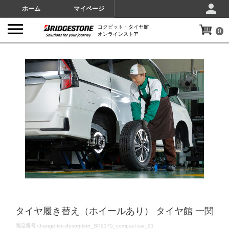
ホーム
マイページ
コクピット・タイヤ館
0
オンラインストア
IMAGES
タイヤ履き替え（ホイールあり） タイヤ館 一関
DETAILS
商品番号
change-tire-desorption_SP2175_compact-car_21