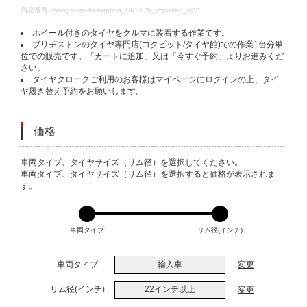
DETAILS
商品番号
change-tire-desorption_SP2176_imported_o22
ホイール付きのタイヤをクルマに装着する作業です。
ブリヂストンのタイヤ専門店(コクピット/タイヤ館)での作業1台分単
位での販売です。「カートに追加」又は「今すぐ予約」よりお進みくだ
さい。
タイヤクロークご利用のお客様はマイページにログインの上、タイ
ヤ履き替え予約をお願いします。
価格
VARIATIONS
車両タイプ、タイヤサイズ（リム径）を選択してください。
車両タイプ、タイヤサイズ（リム径）を選択すると価格が表示されま
す。
車両タイプ
リム径(インチ)
車両タイプ
輸入車
変更
リム径(インチ)
22インチ以上
変更