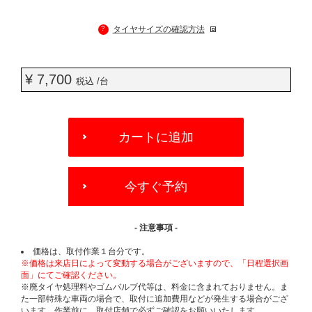
?
タイヤサイズの確認方法
¥ 7,700
税込 /台
ADD
TO
カートに追加
CART
OPTIONS
今すぐ予約
- 注意事項 -
価格は、取付作業１台分です。
※価格は来店日によって変動する場合がございますので、「日程選択画
面」にてご確認ください。
※廃タイヤ処理料やゴムバルブ代等は、料金に含まれておりません。ま
た一部特殊な車両の場合で、取付に追加費用などが発生する場合がござ
います。作業前に、取付店舗で必ずご確認をお願いいたします。