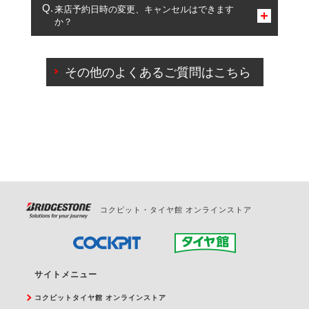
複数サービスのご予約は可能です。
来店予約日時の変更、キャンセルはできます
か？
一部の商品・サービスの組み合わせに限り、同時にご予約が
出来ないものもございます。
ご来店予約日の3営業日前までマイページからの予約
日変更が可能です。
その他のよくあるご質問はこちら
ご来店予約日の3営業日前を過ぎている場合のご予約
の日時変更につきましては、直接ご予約の店舗まで
お問合せください。
また、やむを得ない事由によりご予約のキャンセル
をご希望の際は、直接ご予約いただいた店舗へご連
絡ください。
コクピット・タイヤ館 オンラインストア
サイトメニュー
コクピットタイヤ館 オンラインストア