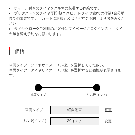
ホイール付きのタイヤをクルマに装着する作業です。
ブリヂストンのタイヤ専門店(コクピット/タイヤ館)での作業1台分単
位での販売です。「カートに追加」又は「今すぐ予約」よりお進みくだ
さい。
タイヤクロークご利用のお客様はマイページにログインの上、タイ
ヤ履き替え予約をお願いします。
価格
VARIATIONS
車両タイプ、タイヤサイズ（リム径）を選択してください。
車両タイプ、タイヤサイズ（リム径）を選択すると価格が表示されま
す。
車両タイプ
リム径(インチ)
車両タイプ
軽自動車
変更
リム径(インチ)
20インチ
変更