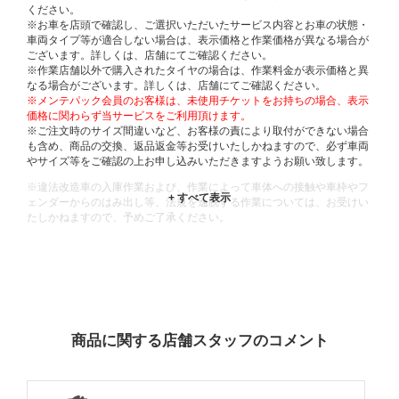
ください。
※お車を店頭で確認し、ご選択いただいたサービス内容とお車の状態・
車両タイプ等が適合しない場合は、表示価格と作業価格が異なる場合が
ございます。詳しくは、店舗にてご確認ください。
※作業店舗以外で購入されたタイヤの場合は、作業料金が表示価格と異
なる場合がございます。詳しくは、店舗にてご確認ください。
※メンテパック会員のお客様は、未使用チケットをお持ちの場合、表示
価格に関わらず当サービスをご利用頂けます。
※ご注文時のサイズ間違いなど、お客様の責により取付ができない場合
も含め、商品の交換、返品返金等お受けいたしかねますので、必ず車両
やサイズ等をご確認の上お申し込みいただきますようお願い致します。
※違法改造車の入庫作業および、作業によって車体への接触や車枠やフ
ェンダーからのはみ出し等、法規を逸脱する作業については、お受けい
たしかねますので、予めご了承ください。
※輸入車や一部希少車種等には対応できない場合もございます。
※おクルマの状態(作業の安全性を確保できない場合など含め)によって
は、ご来店当日であっても、作業をお断りさせて頂く場合もございま
す。
ADDITIONAL
INFORMATION
商品に関する店舗スタッフのコメント