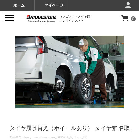
ホーム
マイページ
コクピット・タイヤ館
0
オンラインストア
IMAGES
タイヤ履き替え（ホイールあり） タイヤ館 名取
DETAILS
商品番号
change-tire-desorption_SP2454_light-car_20