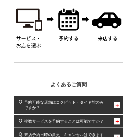
よくあるご質問
予約可能な店舗はコクピット・タイヤ館のみ
ですか？
コクピット・タイヤ館のみとなります。
複数サービスを予約することは可能ですか？
複数サービスのご予約は可能です。
来店予約日時の変更、キャンセルはできます