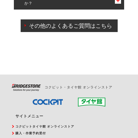
か？
一部の商品・サービスの組み合わせに限り、同時にご予約が
出来ないものもございます。
ご来店予約日の3営業日前までマイページからの予約
日変更が可能です。
その他のよくあるご質問はこちら
ご来店予約日の3営業日前を過ぎている場合のご予約
の日時変更につきましては、直接ご予約の店舗まで
お問合せください。
また、やむを得ない事由によりご予約のキャンセル
をご希望の際は、直接ご予約いただいた店舗へご連
絡ください。
コクピット・タイヤ館 オンラインストア
サイトメニュー
コクピットタイヤ館 オンラインストア
購入・作業予約受付