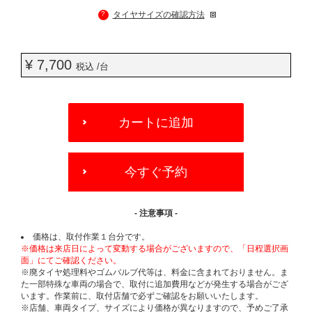
?
タイヤサイズの確認方法
¥ 7,700
税込 /台
ADD
TO
カートに追加
CART
OPTIONS
今すぐ予約
- 注意事項 -
価格は、取付作業１台分です。
※価格は来店日によって変動する場合がございますので、「日程選択画
面」にてご確認ください。
※廃タイヤ処理料やゴムバルブ代等は、料金に含まれておりません。ま
た一部特殊な車両の場合で、取付に追加費用などが発生する場合がござ
います。作業前に、取付店舗で必ずご確認をお願いいたします。
※店舗、車両タイプ、サイズにより価格が異なりますので、予めご了承