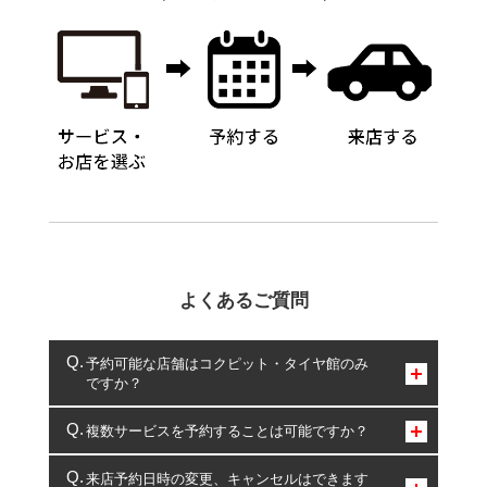
よくあるご質問
予約可能な店舗はコクピット・タイヤ館のみ
ですか？
コクピット・タイヤ館のみとなります。
複数サービスを予約することは可能ですか？
複数サービスのご予約は可能です。
来店予約日時の変更、キャンセルはできます