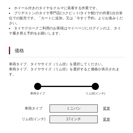
ホイール付きのタイヤをクルマに装着する作業です。
ブリヂストンのタイヤ専門店(コクピット/タイヤ館)での作業1台分単
位での販売です。「カートに追加」又は「今すぐ予約」よりお進みくだ
さい。
タイヤクロークご利用のお客様はマイページにログインの上、タイ
ヤ履き替え予約をお願いします。
価格
VARIATIONS
車両タイプ、タイヤサイズ（リム径）を選択してください。
車両タイプ、タイヤサイズ（リム径）を選択すると価格が表示されま
す。
車両タイプ
リム径(インチ)
車両タイプ
ミニバン
変更
リム径(インチ)
17インチ
変更