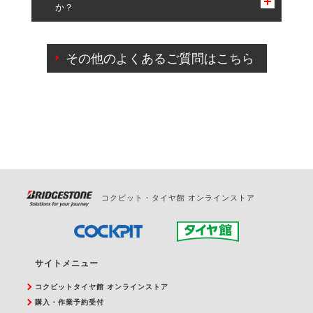
か？
一部の商品・サービスの組み合わせに限り、同時にご予約が
出来ないものもございます。
ご来店予約日の3営業日前までマイページからの予約
日変更が可能です。
その他のよくあるご質問はこちら
ご来店予約日の3営業日前を過ぎている場合のご予約
の日時変更につきましては、直接ご予約の店舗まで
お問合せください。
また、やむを得ない事由によりご予約のキャンセル
をご希望の際は、直接ご予約いただいた店舗へご連
絡ください。
コクピット・タイヤ館 オンラインストア
サイトメニュー
コクピットタイヤ館 オンラインストア
購入・作業予約受付