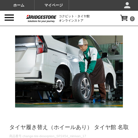
ホーム
マイページ
コクピット・タイヤ館
0
オンラインストア
IMAGES
タイヤ履き替え（ホイールあり） タイヤ館 名取
DETAILS
商品番号
change-tire-desorption_SP2454_minivan_17