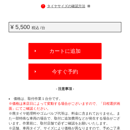
?
タイヤサイズの確認方法
¥ 5,500
税込 /台
ADD
TO
カートに追加
CART
OPTIONS
今すぐ予約
- 注意事項 -
価格は、取付作業１台分です。
※価格は来店日によって変動する場合がございますので、「日程選択画
面」にてご確認ください。
※廃タイヤ処理料やゴムバルブ代等は、料金に含まれておりません。ま
た一部特殊な車両の場合で、取付に追加費用などが発生する場合がござ
います。作業前に、取付店舗で必ずご確認をお願いいたします。
※店舗、車両タイプ、サイズにより価格が異なりますので、予めご了承