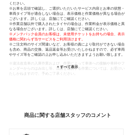
ください。
※お車を店頭で確認し、ご選択いただいたサービス内容とお車の状態・
車両タイプ等が適合しない場合は、表示価格と作業価格が異なる場合が
ございます。詳しくは、店舗にてご確認ください。
※作業店舗以外で購入されたタイヤの場合は、作業料金が表示価格と異
なる場合がございます。詳しくは、店舗にてご確認ください。
※メンテパック会員のお客様は、未使用チケットをお持ちの場合、表示
価格に関わらず当サービスをご利用頂けます。
※ご注文時のサイズ間違いなど、お客様の責により取付ができない場合
も含め、商品の交換、返品返金等お受けいたしかねますので、必ず車両
やサイズ等をご確認の上お申し込みいただきますようお願い致します。
※違法改造車の入庫作業および、作業によって車体への接触や車枠やフ
ェンダーからのはみ出し等、法規を逸脱する作業については、お受けい
たしかねますので、予めご了承ください。
※輸入車や一部希少車種等には対応できない場合もございます。
※おクルマの状態(作業の安全性を確保できない場合など含め)によって
は、ご来店当日であっても、作業をお断りさせて頂く場合もございま
す。
ADDITIONAL
INFORMATION
商品に関する店舗スタッフのコメント