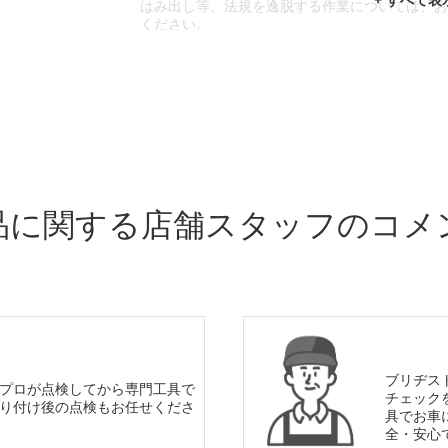
はみ出し等、法規を逸脱する作業については、
ください。
※輸入車や一部希少車種等には対応できない場
※おクルマの状態(作業の安全性を確保できない
であっても、作業をお断りさせて頂く場合もご
品に関する店舗スタッフのコメ
ブリヂス
プロが点検してから専門工具で
チェック
り付け後の点検もお任せくださ
具でお車
全・安心