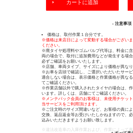
カートに追加
TO
CART
OPTIONS
- 注意事項 
価格は、取付作業１台分です。
※価格は来店日によって変動する場合がござい
ください。
※廃タイヤ処理料やゴムバルブ代等は、料金に
両の場合で、取付に追加費用などが発生する場
必ずご確認をお願いいたします。
※店舗、車両タイプ、サイズにより価格が異な
※お車を店頭で確認し、ご選択いただいたサー
適合しない場合は、表示価格と作業価格が異な
てご確認ください。
※作業店舗以外で購入されたタイヤの場合は、
います。詳しくは、店舗にてご確認ください。
※メンテパック会員のお客様は、未使用チケッ
当サービスをご利用頂けます。
※ご注文時のサイズ間違いなど、お客様の責に
交換、返品返金等お受けいたしかねますので、
込みいただきますようお願い致します。
※違法改造車の入庫作業および、作業によって