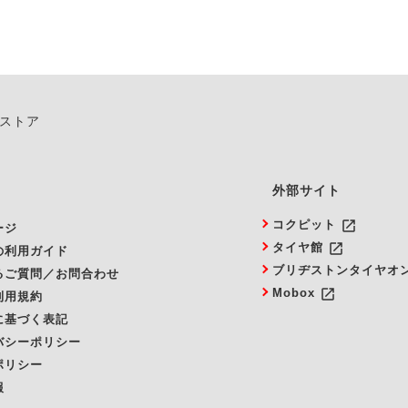
ンストア
外部サイト
launch
コクピット
ージ
launch
タイヤ館
の利用ガイド
ブリヂストンタイヤオ
るご質問／お問合わせ
launch
Mobox
利用規約
に基づく表記
バシーポリシー
ポリシー
報