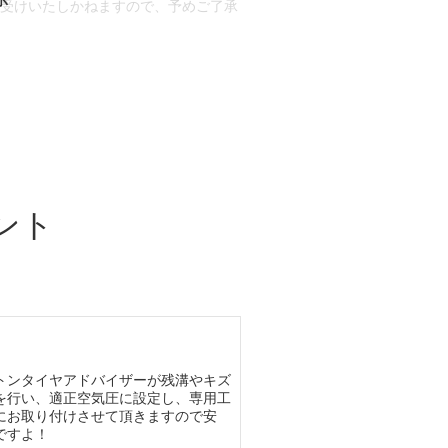
お受けいたしかねますので、予めご了承
合もございます。
場合など含め)によっては、ご来店当日
ざいます。
ント
トンタイヤアドバイザーが残溝やキズ
を行い、適正空気圧に設定し、専用工
にお取り付けさせて頂きますので安
ですよ！