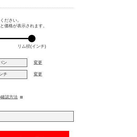
てください。
ると価格が表示されます。
リム径(インチ)
バン
変更
インチ
変更
の確認方法