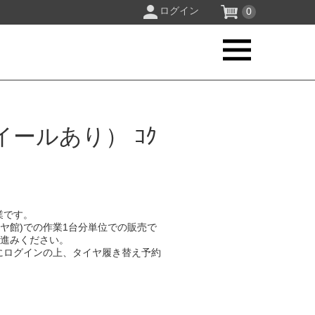
ログイン
0
ールあり） ｺｸ
業です。
イヤ館)での作業1台分単位での販売で
お進みください。
にログインの上、タイヤ履き替え予約