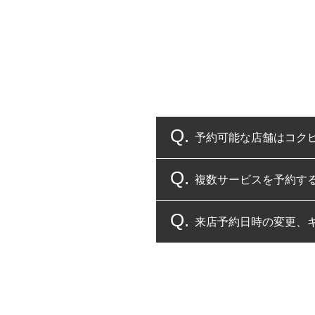
予約可能な店舗はコク
複数サービスを予約す
コクピット・タイヤ館
来店予約日時の変更、
複数サービスのご予約
一部の商品・サービスの組み合
ご来店予約日の3営業
ご来店予約日の3営業
ください。
また、やむを得ない事