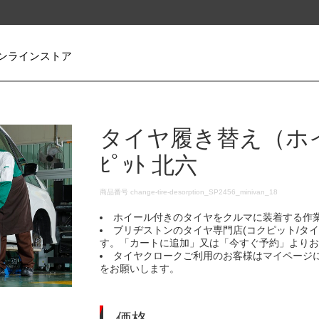
ンラインストア
タイヤ履き替え（ホイ
ﾋﾟｯﾄ 北六
DETAILS
商品番号
change-tire-desorption_SP2456_minivan_18
ホイール付きのタイヤをクルマに装着する作
ブリヂストンのタイヤ専門店(コクピット/タ
す。「カートに追加」又は「今すぐ予約」より
タイヤクロークご利用のお客様はマイページ
をお願いします。
価格