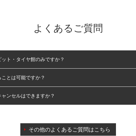
よくあるご質問
ピット・タイヤ館のみですか？
ることは可能ですか？
のみとなります。
キャンセルはできますか？
は可能です。
わせに限り、同時にご予約が出来ないものもございます。
日前までマイページからの予約日変更が可能です。
日前を過ぎている場合のご予約の日時変更につきましては、直
その他のよくあるご質問はこちら
由によりご予約のキャンセルをご希望の際は、直接ご予約いた