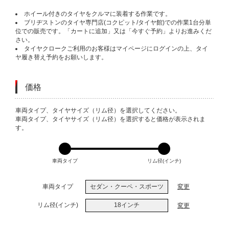
ホイール付きのタイヤをクルマに装着する作業です。
ブリヂストンのタイヤ専門店(コクピット/タイヤ館)での作業1台分単
位での販売です。「カートに追加」又は「今すぐ予約」よりお進みくだ
さい。
タイヤクロークご利用のお客様はマイページにログインの上、タイ
ヤ履き替え予約をお願いします。
価格
VARIATIONS
車両タイプ、タイヤサイズ（リム径）を選択してください。
車両タイプ、タイヤサイズ（リム径）を選択すると価格が表示されま
す。
車両タイプ
リム径(インチ)
車両タイプ
セダン・クーペ・スポーツ
変更
リム径(インチ)
18インチ
変更