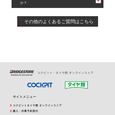
か？
一部の商品・サービスの組み合わせに限り、同時にご予約が
出来ないものもございます。
ご来店予約日の3営業日前までマイページからの予約
日変更が可能です。
その他のよくあるご質問はこちら
ご来店予約日の3営業日前を過ぎている場合のご予約
の日時変更につきましては、直接ご予約の店舗まで
お問合せください。
また、やむを得ない事由によりご予約のキャンセル
をご希望の際は、直接ご予約いただいた店舗へご連
絡ください。
コクピット・タイヤ館 オンラインストア
サイトメニュー
コクピットタイヤ館 オンラインストア
購入・作業予約受付