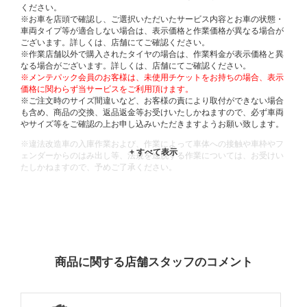
ください。
※お車を店頭で確認し、ご選択いただいたサービス内容とお車の状態・
車両タイプ等が適合しない場合は、表示価格と作業価格が異なる場合が
ございます。詳しくは、店舗にてご確認ください。
※作業店舗以外で購入されたタイヤの場合は、作業料金が表示価格と異
なる場合がございます。詳しくは、店舗にてご確認ください。
※メンテパック会員のお客様は、未使用チケットをお持ちの場合、表示
価格に関わらず当サービスをご利用頂けます。
※ご注文時のサイズ間違いなど、お客様の責により取付ができない場合
も含め、商品の交換、返品返金等お受けいたしかねますので、必ず車両
やサイズ等をご確認の上お申し込みいただきますようお願い致します。
※違法改造車の入庫作業および、作業によって車体への接触や車枠やフ
ェンダーからのはみ出し等、法規を逸脱する作業については、お受けい
たしかねますので、予めご了承ください。
※輸入車や一部希少車種等には対応できない場合もございます。
※おクルマの状態(作業の安全性を確保できない場合など含め)によって
は、ご来店当日であっても、作業をお断りさせて頂く場合もございま
す。
ADDITIONAL
INFORMATION
商品に関する店舗スタッフのコメント