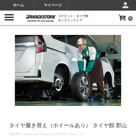
ホーム
マイページ
コクピット・タイヤ館
0
オンラインストア
IMAGES
タイヤ履き替え（ホイールあり） タイヤ館 郡山
DETAILS
商品番号
change-tire-desorption_SP2681_sedan_18