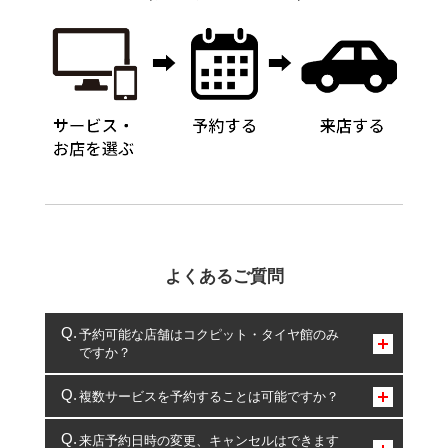
よくあるご質問
予約可能な店舗はコクピット・タイヤ館のみ
ですか？
コクピット・タイヤ館のみとなります。
複数サービスを予約することは可能ですか？
複数サービスのご予約は可能です。
来店予約日時の変更、キャンセルはできます