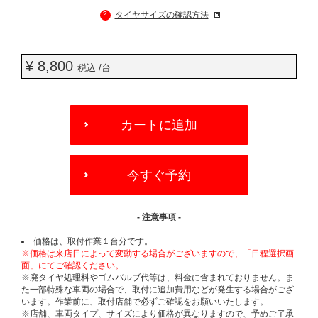
?
タイヤサイズの確認方法
¥ 8,800
税込 /台
ADD
TO
カートに追加
CART
OPTIONS
今すぐ予約
- 注意事項 -
価格は、取付作業１台分です。
※価格は来店日によって変動する場合がございますので、「日程選択画
面」にてご確認ください。
※廃タイヤ処理料やゴムバルブ代等は、料金に含まれておりません。ま
た一部特殊な車両の場合で、取付に追加費用などが発生する場合がござ
います。作業前に、取付店舗で必ずご確認をお願いいたします。
※店舗、車両タイプ、サイズにより価格が異なりますので、予めご了承