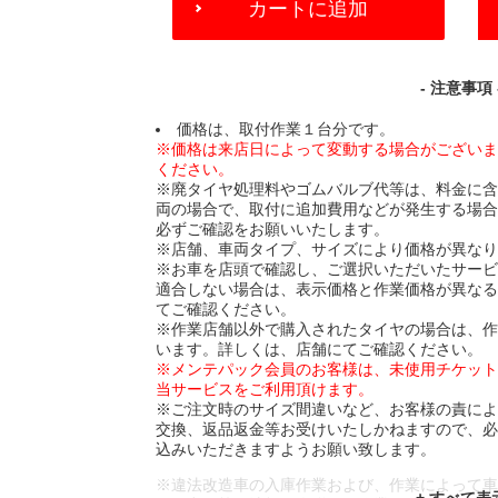
カートに追加
TO
CART
OPTIONS
- 注意事項 
価格は、取付作業１台分です。
※価格は来店日によって変動する場合がござい
ください。
※廃タイヤ処理料やゴムバルブ代等は、料金に
両の場合で、取付に追加費用などが発生する場
必ずご確認をお願いいたします。
※店舗、車両タイプ、サイズにより価格が異な
※お車を店頭で確認し、ご選択いただいたサー
適合しない場合は、表示価格と作業価格が異な
てご確認ください。
※作業店舗以外で購入されたタイヤの場合は、
います。詳しくは、店舗にてご確認ください。
※メンテパック会員のお客様は、未使用チケッ
当サービスをご利用頂けます。
※ご注文時のサイズ間違いなど、お客様の責に
交換、返品返金等お受けいたしかねますので、
込みいただきますようお願い致します。
※違法改造車の入庫作業および、作業によって