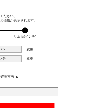
てください。
ると価格が表示されます。
リム径(インチ)
バン
変更
インチ
変更
の確認方法