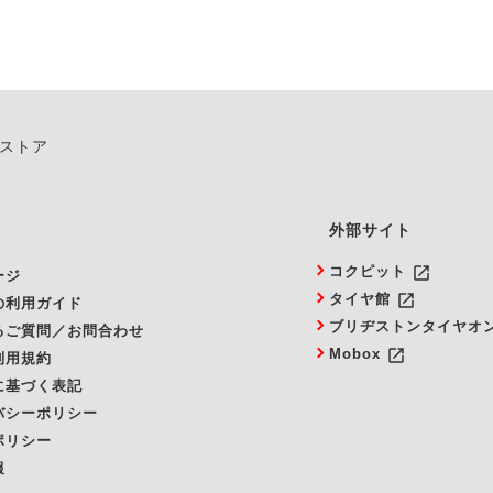
ンストア
外部サイト
launch
コクピット
ージ
launch
タイヤ館
の利用ガイド
ブリヂストンタイヤオ
るご質問／お問合わせ
launch
Mobox
利用規約
に基づく表記
バシーポリシー
ポリシー
報