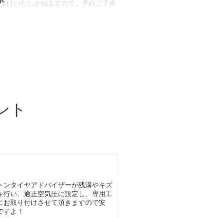
お受けいたしかねますので、予めご了承
合もございます。
場合など含め)によっては、ご来店当日
ざいます。
ント
トンタイヤアドバイザーが残溝やキズ
を行い、適正空気圧に設定し、専用工
にお取り付けさせて頂きますので安
ですよ！