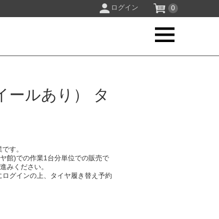
ログイン
0
イールあり） タ
業です。
イヤ館)での作業1台分単位での販売で
お進みください。
にログインの上、タイヤ履き替え予約