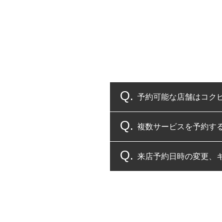
予約可能な店舗はコク
複数サービスを予約す
コクピット・タイヤ館
来店予約日時の変更、
複数サービスのご予約
一部の商品・サービスの組み合
ご来店予約日の3営業
ご来店予約日の3営業
ください。
また、やむを得ない事