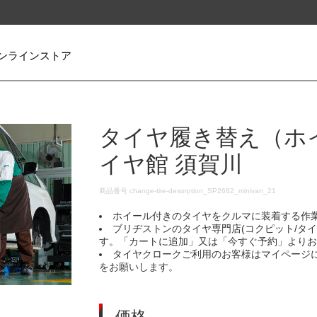
ンラインストア
タイヤ履き替え（ホ
イヤ館 須賀川
DETAILS
商品番号
change-tire-desorption_SP2682_minivan_21
ホイール付きのタイヤをクルマに装着する作
ブリヂストンのタイヤ専門店(コクピット/タ
す。「カートに追加」又は「今すぐ予約」より
タイヤクロークご利用のお客様はマイページ
をお願いします。
価格