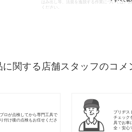
はみ出し等、法規を逸脱する作業については、
ください。
※輸入車や一部希少車種等には対応できない場
※おクルマの状態(作業の安全性を確保できない
であっても、作業をお断りさせて頂く場合もご
品に関する店舗スタッフのコメ
ブリヂス
プロが点検してから専門工具で
チェック
り付け後の点検もお任せくださ
具でお車
全・安心