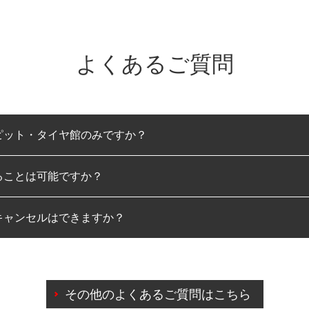
よくあるご質問
ピット・タイヤ館のみですか？
ることは可能ですか？
のみとなります。
キャンセルはできますか？
は可能です。
わせに限り、同時にご予約が出来ないものもございます。
日前までマイページからの予約日変更が可能です。
日前を過ぎている場合のご予約の日時変更につきましては、直
その他のよくあるご質問はこちら
由によりご予約のキャンセルをご希望の際は、直接ご予約いた