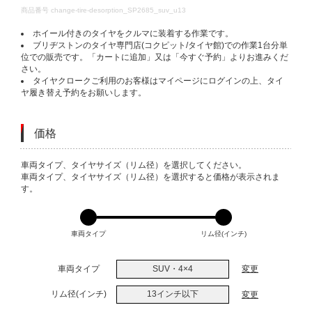
DETAILS
商品番号
change-tire-desorption_SP2685_suv_u13
ホイール付きのタイヤをクルマに装着する作業です。
ブリヂストンのタイヤ専門店(コクピット/タイヤ館)での作業1台分単
位での販売です。「カートに追加」又は「今すぐ予約」よりお進みくだ
さい。
タイヤクロークご利用のお客様はマイページにログインの上、タイ
ヤ履き替え予約をお願いします。
価格
VARIATIONS
車両タイプ、タイヤサイズ（リム径）を選択してください。
車両タイプ、タイヤサイズ（リム径）を選択すると価格が表示されま
す。
車両タイプ
リム径(インチ)
車両タイプ
SUV・4×4
変更
リム径(インチ)
13インチ以下
変更