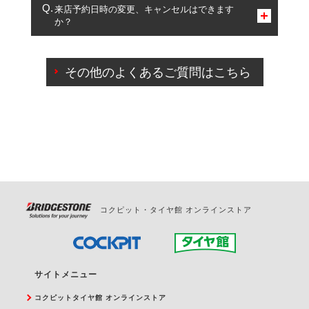
複数サービスのご予約は可能です。
来店予約日時の変更、キャンセルはできます
か？
一部の商品・サービスの組み合わせに限り、同時にご予約が
出来ないものもございます。
ご来店予約日の3営業日前までマイページからの予約
日変更が可能です。
その他のよくあるご質問はこちら
ご来店予約日の3営業日前を過ぎている場合のご予約
の日時変更につきましては、直接ご予約の店舗まで
お問合せください。
また、やむを得ない事由によりご予約のキャンセル
をご希望の際は、直接ご予約いただいた店舗へご連
絡ください。
コクピット・タイヤ館 オンラインストア
サイトメニュー
コクピットタイヤ館 オンラインストア