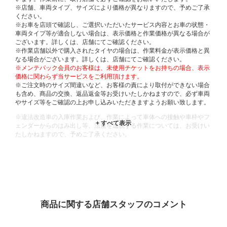
※店舗、車両タイプ、サイズにより価格が異なりますので、予めご了承
ください。
※お車を店頭で確認し、ご選択いただいたサービス内容とお車の状態・
車両タイプ等が適合しない場合は、表示価格と作業価格が異なる場合が
ございます。詳しくは、店舗にてご確認ください。
※作業店舗以外で購入されたタイヤの場合は、作業料金が表示価格と異
なる場合がございます。詳しくは、店舗にてご確認ください。
※メンテパック会員のお客様は、未使用チケットをお持ちの場合、表示
価格に関わらず当サービスをご利用頂けます。
※ご注文時のサイズ間違いなど、お客様の責により取付ができない場合
も含め、商品の交換、返品返金等お受けいたしかねますので、必ず車両
やサイズ等をご確認の上お申し込みいただきますようお願い致します。
※違法改造車の入庫作業および、作業によって車体への接触や車枠やフ
ェンダーからのはみ出し等、法規を逸脱する作業については、お受けい
たしかねますので、予めご了承ください。
※輸入車や一部希少車種等には対応できない場合もございます。
※おクルマの状態(作業の安全性を確保できない場合など含め)によって
は、ご来店当日であっても、作業をお断りさせて頂く場合もございま
す。
ADDITIONAL
INFORMATION
商品に関する店舗スタッフのコメント