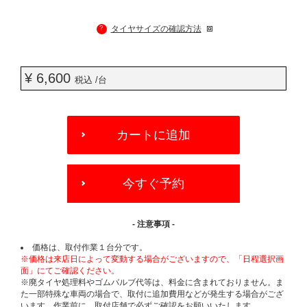
?
タイヤサイズの確認方法
¥ 6,600
税込 /台
ADD
TO
カートに追加
CART
OPTIONS
今すぐ予約
- 注意事項 -
価格は、取付作業１台分です。
※価格は来店日によって変動する場合がございますので、「日程選択画
面」にてご確認ください。
※廃タイヤ処理料やゴムバルブ代等は、料金に含まれておりません。ま
た一部特殊な車両の場合で、取付に追加費用などが発生する場合がござ
います。作業前に、取付店舗で必ずご確認をお願いいたします。