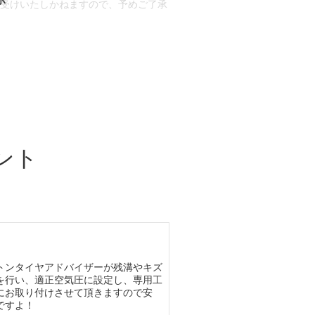
お受けいたしかねますので、予めご了承
合もございます。
場合など含め)によっては、ご来店当日
ざいます。
ント
トンタイヤアドバイザーが残溝やキズ
を行い、適正空気圧に設定し、専用工
にお取り付けさせて頂きますので安
ですよ！