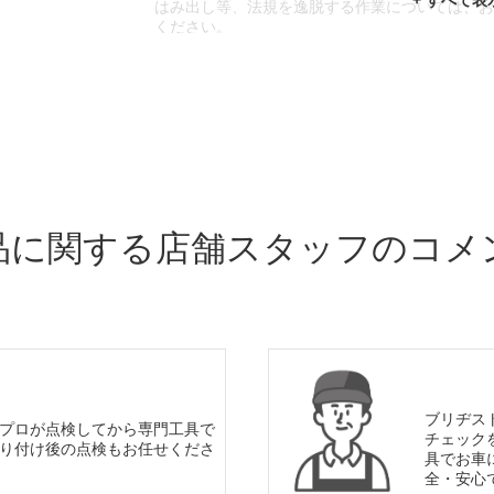
はみ出し等、法規を逸脱する作業については、
ください。
※輸入車や一部希少車種等には対応できない場
※おクルマの状態(作業の安全性を確保できない
であっても、作業をお断りさせて頂く場合もご
品に関する店舗スタッフのコメ
ブリヂス
プロが点検してから専門工具で
チェック
り付け後の点検もお任せくださ
具でお車
全・安心