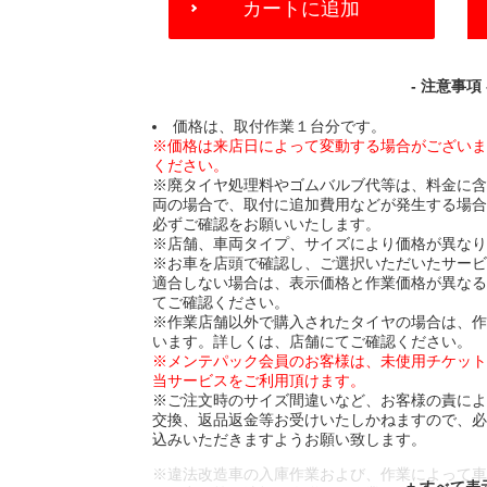
カートに追加
TO
CART
OPTIONS
- 注意事項 
価格は、取付作業１台分です。
※価格は来店日によって変動する場合がござい
ください。
※廃タイヤ処理料やゴムバルブ代等は、料金に
両の場合で、取付に追加費用などが発生する場
必ずご確認をお願いいたします。
※店舗、車両タイプ、サイズにより価格が異な
※お車を店頭で確認し、ご選択いただいたサー
適合しない場合は、表示価格と作業価格が異な
てご確認ください。
※作業店舗以外で購入されたタイヤの場合は、
います。詳しくは、店舗にてご確認ください。
※メンテパック会員のお客様は、未使用チケッ
当サービスをご利用頂けます。
※ご注文時のサイズ間違いなど、お客様の責に
交換、返品返金等お受けいたしかねますので、
込みいただきますようお願い致します。
※違法改造車の入庫作業および、作業によって