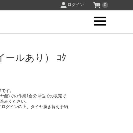
ログイン
0
ールあり） ｺｸ
業です。
イヤ館)での作業1台分単位での販売で
お進みください。
にログインの上、タイヤ履き替え予約