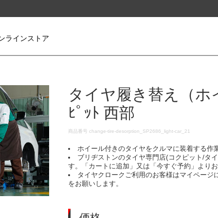
ンラインストア
タイヤ履き替え（ホイ
ﾋﾟｯﾄ 西部
DETAILS
商品番号
change-tire-desorption_SP2686_light-car_21
ホイール付きのタイヤをクルマに装着する作
ブリヂストンのタイヤ専門店(コクピット/タ
す。「カートに追加」又は「今すぐ予約」より
タイヤクロークご利用のお客様はマイページ
をお願いします。
価格