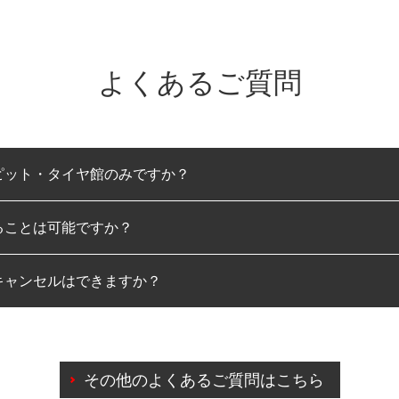
よくあるご質問
ピット・タイヤ館のみですか？
ることは可能ですか？
のみとなります。
キャンセルはできますか？
は可能です。
わせに限り、同時にご予約が出来ないものもございます。
日前までマイページからの予約日変更が可能です。
日前を過ぎている場合のご予約の日時変更につきましては、直
その他のよくあるご質問はこちら
由によりご予約のキャンセルをご希望の際は、直接ご予約いた