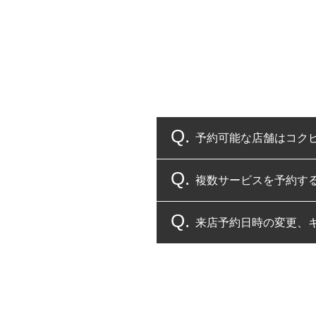
予約可能な店舗はコク
複数サービスを予約す
コクピット・タイヤ館
来店予約日時の変更、
複数サービスのご予約
一部の商品・サービスの組み合
ご来店予約日の3営業
ご来店予約日の3営業
ください。
また、やむを得ない事