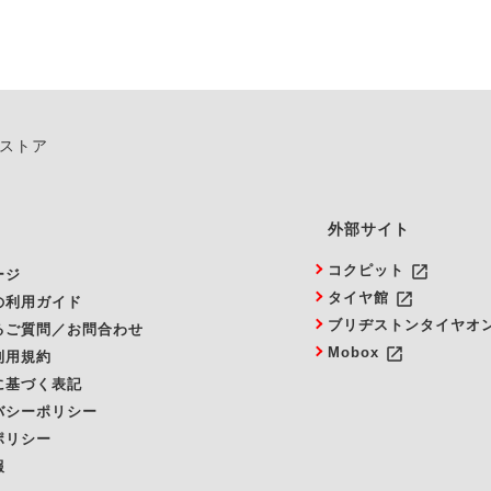
ンストア
外部サイト
launch
コクピット
ージ
launch
タイヤ館
の利用ガイド
ブリヂストンタイヤオ
るご質問／お問合わせ
launch
Mobox
利用規約
に基づく表記
バシーポリシー
ポリシー
報