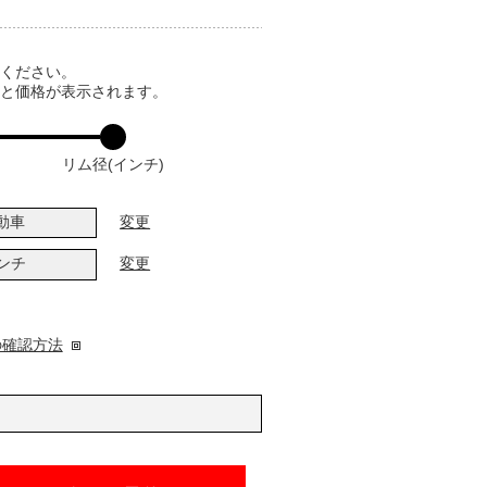
てください。
ると価格が表示されます。
リム径(インチ)
動車
変更
インチ
変更
の確認方法