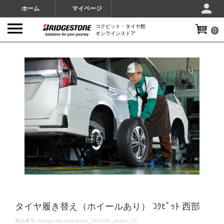
ホーム
マイページ
コクピット・タイヤ館
0
オンラインストア
IMAGES
タイヤ履き替え（ホイールあり） ｺｸﾋﾟｯﾄ 西部
DETAILS
商品番号
change-tire-desorption_SP2686_sedan_15