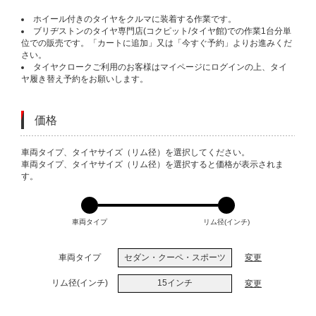
ホイール付きのタイヤをクルマに装着する作業です。
ブリヂストンのタイヤ専門店(コクピット/タイヤ館)での作業1台分単
位での販売です。「カートに追加」又は「今すぐ予約」よりお進みくだ
さい。
タイヤクロークご利用のお客様はマイページにログインの上、タイ
ヤ履き替え予約をお願いします。
価格
VARIATIONS
車両タイプ、タイヤサイズ（リム径）を選択してください。
車両タイプ、タイヤサイズ（リム径）を選択すると価格が表示されま
す。
車両タイプ
リム径(インチ)
車両タイプ
セダン・クーペ・スポーツ
変更
リム径(インチ)
15インチ
変更