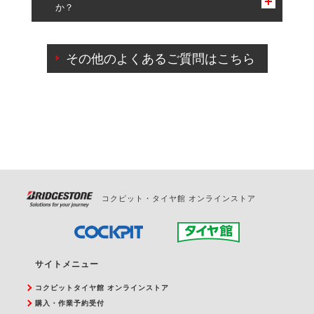
か？
一部の商品・サービスの組み合わせに限り、同時にご予約が
出来ないものもございます。
ご来店予約日の3営業日前までマイページからの予約
日変更が可能です。
その他のよくあるご質問はこちら
ご来店予約日の3営業日前を過ぎている場合のご予約
の日時変更につきましては、直接ご予約の店舗まで
お問合せください。
また、やむを得ない事由によりご予約のキャンセル
をご希望の際は、直接ご予約いただいた店舗へご連
絡ください。
コクピット・タイヤ館 オンラインストア
サイトメニュー
コクピットタイヤ館 オンラインストア
購入・作業予約受付