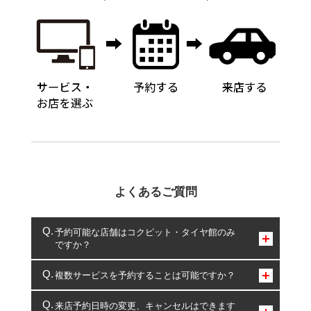
よくあるご質問
予約可能な店舗はコクピット・タイヤ館のみ
ですか？
コクピット・タイヤ館のみとなります。
複数サービスを予約することは可能ですか？
複数サービスのご予約は可能です。
来店予約日時の変更、キャンセルはできます