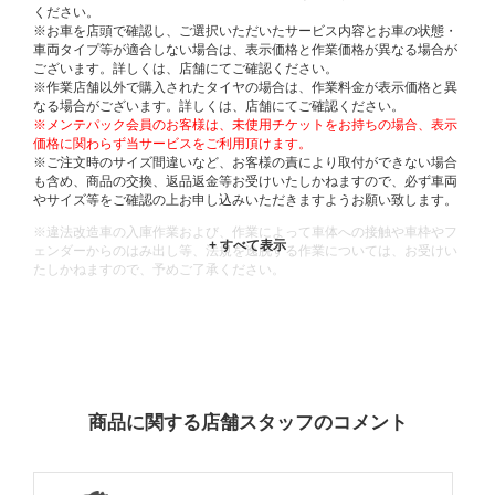
ください。
※お車を店頭で確認し、ご選択いただいたサービス内容とお車の状態・
車両タイプ等が適合しない場合は、表示価格と作業価格が異なる場合が
ございます。詳しくは、店舗にてご確認ください。
※作業店舗以外で購入されたタイヤの場合は、作業料金が表示価格と異
なる場合がございます。詳しくは、店舗にてご確認ください。
※メンテパック会員のお客様は、未使用チケットをお持ちの場合、表示
価格に関わらず当サービスをご利用頂けます。
※ご注文時のサイズ間違いなど、お客様の責により取付ができない場合
も含め、商品の交換、返品返金等お受けいたしかねますので、必ず車両
やサイズ等をご確認の上お申し込みいただきますようお願い致します。
※違法改造車の入庫作業および、作業によって車体への接触や車枠やフ
ェンダーからのはみ出し等、法規を逸脱する作業については、お受けい
たしかねますので、予めご了承ください。
※輸入車や一部希少車種等には対応できない場合もございます。
※おクルマの状態(作業の安全性を確保できない場合など含め)によって
は、ご来店当日であっても、作業をお断りさせて頂く場合もございま
す。
ADDITIONAL
INFORMATION
商品に関する店舗スタッフのコメント