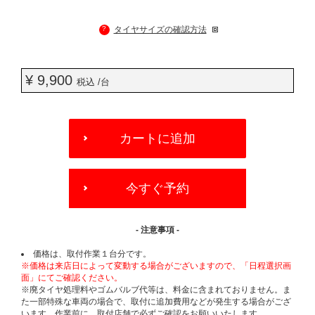
?
タイヤサイズの確認方法
¥ 9,900
税込 /台
ADD
TO
カートに追加
CART
OPTIONS
今すぐ予約
- 注意事項 -
価格は、取付作業１台分です。
※価格は来店日によって変動する場合がございますので、「日程選択画
面」にてご確認ください。
※廃タイヤ処理料やゴムバルブ代等は、料金に含まれておりません。ま
た一部特殊な車両の場合で、取付に追加費用などが発生する場合がござ
います。作業前に、取付店舗で必ずご確認をお願いいたします。