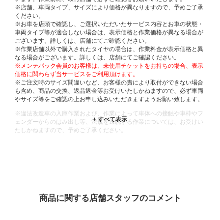
※店舗、車両タイプ、サイズにより価格が異なりますので、予めご了承
ください。
※お車を店頭で確認し、ご選択いただいたサービス内容とお車の状態・
車両タイプ等が適合しない場合は、表示価格と作業価格が異なる場合が
ございます。詳しくは、店舗にてご確認ください。
※作業店舗以外で購入されたタイヤの場合は、作業料金が表示価格と異
なる場合がございます。詳しくは、店舗にてご確認ください。
※メンテパック会員のお客様は、未使用チケットをお持ちの場合、表示
価格に関わらず当サービスをご利用頂けます。
※ご注文時のサイズ間違いなど、お客様の責により取付ができない場合
も含め、商品の交換、返品返金等お受けいたしかねますので、必ず車両
やサイズ等をご確認の上お申し込みいただきますようお願い致します。
※違法改造車の入庫作業および、作業によって車体への接触や車枠やフ
ェンダーからのはみ出し等、法規を逸脱する作業については、お受けい
たしかねますので、予めご了承ください。
※輸入車や一部希少車種等には対応できない場合もございます。
※おクルマの状態(作業の安全性を確保できない場合など含め)によって
は、ご来店当日であっても、作業をお断りさせて頂く場合もございま
す。
ADDITIONAL
INFORMATION
商品に関する店舗スタッフのコメント