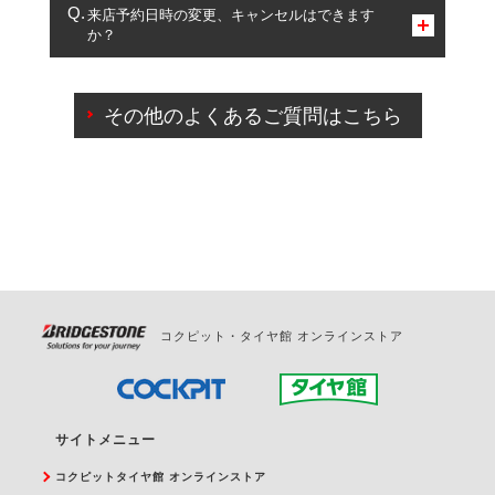
複数サービスのご予約は可能です。
来店予約日時の変更、キャンセルはできます
か？
一部の商品・サービスの組み合わせに限り、同時にご予約が
出来ないものもございます。
ご来店予約日の3営業日前までマイページからの予約
日変更が可能です。
その他のよくあるご質問はこちら
ご来店予約日の3営業日前を過ぎている場合のご予約
の日時変更につきましては、直接ご予約の店舗まで
お問合せください。
また、やむを得ない事由によりご予約のキャンセル
をご希望の際は、直接ご予約いただいた店舗へご連
絡ください。
コクピット・タイヤ館 オンラインストア
サイトメニュー
コクピットタイヤ館 オンラインストア