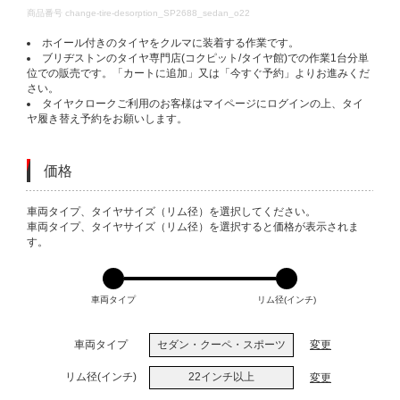
DETAILS
商品番号
change-tire-desorption_SP2688_sedan_o22
ホイール付きのタイヤをクルマに装着する作業です。
ブリヂストンのタイヤ専門店(コクピット/タイヤ館)での作業1台分単
位での販売です。「カートに追加」又は「今すぐ予約」よりお進みくだ
さい。
タイヤクロークご利用のお客様はマイページにログインの上、タイ
ヤ履き替え予約をお願いします。
価格
VARIATIONS
車両タイプ、タイヤサイズ（リム径）を選択してください。
車両タイプ、タイヤサイズ（リム径）を選択すると価格が表示されま
す。
車両タイプ
リム径(インチ)
車両タイプ
セダン・クーペ・スポーツ
変更
リム径(インチ)
22インチ以上
変更