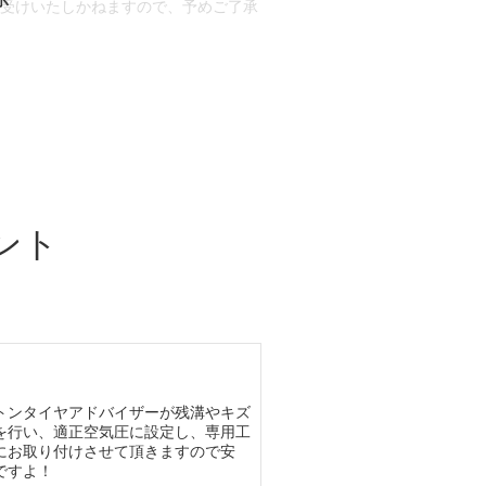
お受けいたしかねますので、予めご了承
合もございます。
場合など含め)によっては、ご来店当日
ざいます。
ント
トンタイヤアドバイザーが残溝やキズ
を行い、適正空気圧に設定し、専用工
にお取り付けさせて頂きますので安
ですよ！