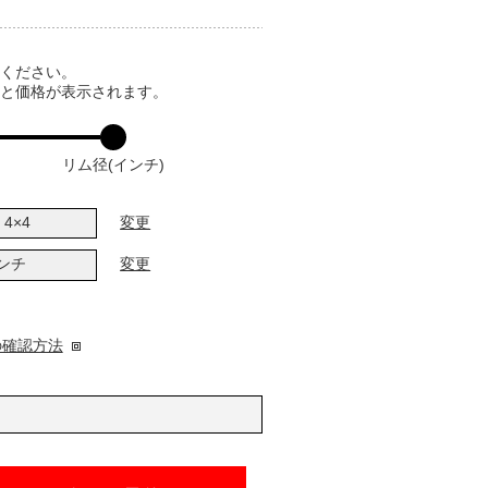
てください。
ると価格が表示されます。
リム径(インチ)
4×4
変更
インチ
変更
の確認方法