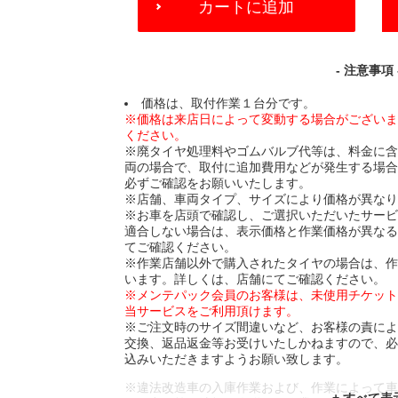
カートに追加
TO
CART
OPTIONS
- 注意事項 
価格は、取付作業１台分です。
※価格は来店日によって変動する場合がござい
ください。
※廃タイヤ処理料やゴムバルブ代等は、料金に
両の場合で、取付に追加費用などが発生する場
必ずご確認をお願いいたします。
※店舗、車両タイプ、サイズにより価格が異な
※お車を店頭で確認し、ご選択いただいたサー
適合しない場合は、表示価格と作業価格が異な
てご確認ください。
※作業店舗以外で購入されたタイヤの場合は、
います。詳しくは、店舗にてご確認ください。
※メンテパック会員のお客様は、未使用チケッ
当サービスをご利用頂けます。
※ご注文時のサイズ間違いなど、お客様の責に
交換、返品返金等お受けいたしかねますので、
込みいただきますようお願い致します。
※違法改造車の入庫作業および、作業によって