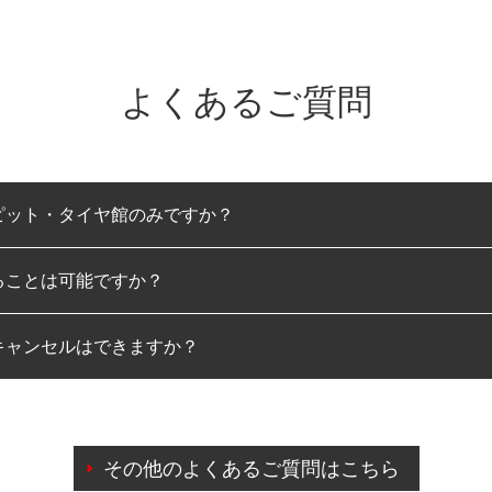
よくあるご質問
ピット・タイヤ館のみですか？
ることは可能ですか？
のみとなります。
キャンセルはできますか？
は可能です。
わせに限り、同時にご予約が出来ないものもございます。
日前までマイページからの予約日変更が可能です。
日前を過ぎている場合のご予約の日時変更につきましては、直
その他のよくあるご質問はこちら
由によりご予約のキャンセルをご希望の際は、直接ご予約いた