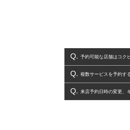
予約可能な店舗はコク
複数サービスを予約す
コクピット・タイヤ館
来店予約日時の変更、
複数サービスのご予約
一部の商品・サービスの組み合
ご来店予約日の3営業
ご来店予約日の3営業
ください。
また、やむを得ない事