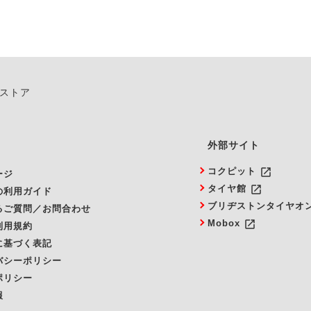
ンストア
外部サイト
launch
コクピット
ージ
launch
タイヤ館
の利用ガイド
ブリヂストンタイヤオ
るご質問／お問合わせ
launch
Mobox
利用規約
に基づく表記
バシーポリシー
ポリシー
報