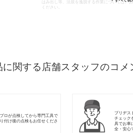
はみ出し等、法規を逸脱する作業については、
ください。
※輸入車や一部希少車種等には対応できない場
※おクルマの状態(作業の安全性を確保できない
であっても、作業をお断りさせて頂く場合もご
品に関する店舗スタッフのコメ
ブリヂス
プロが点検してから専門工具で
チェック
り付け後の点検もお任せくださ
具でお車
全・安心