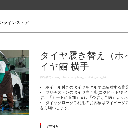
ンラインストア
タイヤ履き替え（ホ
イヤ館 横手
DETAILS
商品番号
change-tire-desorption_SP2848_suv_14
ホイール付きのタイヤをクルマに装着する作
ブリヂストンのタイヤ専門店(コクピット/タ
す。「カートに追加」又は「今すぐ予約」より
タイヤクロークご利用のお客様はマイページ
をお願いします。
価格