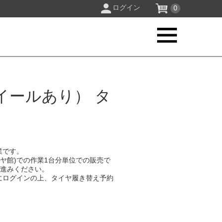
ログイン
0
イールあり） タ
業です。
イヤ館)での作業1台分単位での販売で
お進みください。
にログインの上、タイヤ履き替え予約