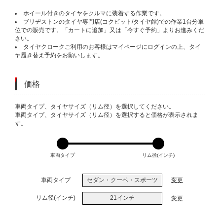
ホイール付きのタイヤをクルマに装着する作業です。
ブリヂストンのタイヤ専門店(コクピット/タイヤ館)での作業1台分単
位での販売です。「カートに追加」又は「今すぐ予約」よりお進みくだ
さい。
タイヤクロークご利用のお客様はマイページにログインの上、タイ
ヤ履き替え予約をお願いします。
価格
VARIATIONS
車両タイプ、タイヤサイズ（リム径）を選択してください。
車両タイプ、タイヤサイズ（リム径）を選択すると価格が表示されま
す。
車両タイプ
リム径(インチ)
車両タイプ
セダン・クーペ・スポーツ
変更
リム径(インチ)
21インチ
変更