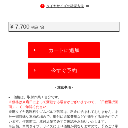
?
タイヤサイズの確認方法
¥ 7,700
税込 /台
ADD
TO
カートに追加
CART
OPTIONS
今すぐ予約
- 注意事項 -
価格は、取付作業１台分です。
※価格は来店日によって変動する場合がございますので、「日程選択画
面」にてご確認ください。
※廃タイヤ処理料やゴムバルブ代等は、料金に含まれておりません。ま
た一部特殊な車両の場合で、取付に追加費用などが発生する場合がござ
います。作業前に、取付店舗で必ずご確認をお願いいたします。
※店舗、車両タイプ、サイズにより価格が異なりますので、予めご了承