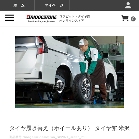
ホーム
マイページ
コクピット・タイヤ館
0
オンラインストア
IMAGES
タイヤ履き替え（ホイールあり） タイヤ館 米沢
DETAILS
商品番号
change-tire-desorption_SP2971_sedan_21