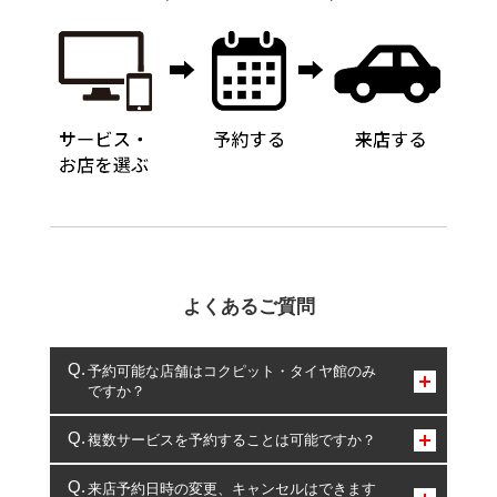
よくあるご質問
予約可能な店舗はコクピット・タイヤ館のみ
ですか？
コクピット・タイヤ館のみとなります。
複数サービスを予約することは可能ですか？
複数サービスのご予約は可能です。
来店予約日時の変更、キャンセルはできます