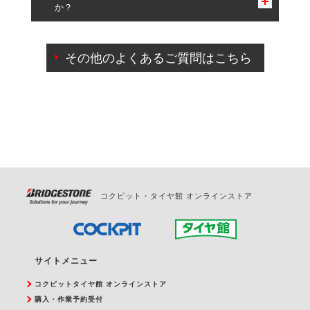
か？
一部の商品・サービスの組み合わせに限り、同時にご予約が
出来ないものもございます。
ご来店予約日の3営業日前までマイページからの予約
日変更が可能です。
その他のよくあるご質問はこちら
ご来店予約日の3営業日前を過ぎている場合のご予約
の日時変更につきましては、直接ご予約の店舗まで
お問合せください。
また、やむを得ない事由によりご予約のキャンセル
をご希望の際は、直接ご予約いただいた店舗へご連
絡ください。
コクピット・タイヤ館 オンラインストア
サイトメニュー
コクピットタイヤ館 オンラインストア
購入・作業予約受付