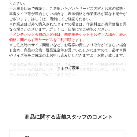
ください。
※お車を店頭で確認し、ご選択いただいたサービス内容とお車の状態・
車両タイプ等が適合しない場合は、表示価格と作業価格が異なる場合が
ございます。詳しくは、店舗にてご確認ください。
※作業店舗以外で購入されたタイヤの場合は、作業料金が表示価格と異
なる場合がございます。詳しくは、店舗にてご確認ください。
※メンテパック会員のお客様は、未使用チケットをお持ちの場合、表示
価格に関わらず当サービスをご利用頂けます。
※ご注文時のサイズ間違いなど、お客様の責により取付ができない場合
も含め、商品の交換、返品返金等お受けいたしかねますので、必ず車両
やサイズ等をご確認の上お申し込みいただきますようお願い致します。
※違法改造車の入庫作業および、作業によって車体への接触や車枠やフ
ェンダーからのはみ出し等、法規を逸脱する作業については、お受けい
たしかねますので、予めご了承ください。
※輸入車や一部希少車種等には対応できない場合もございます。
※おクルマの状態(作業の安全性を確保できない場合など含め)によって
は、ご来店当日であっても、作業をお断りさせて頂く場合もございま
す。
ADDITIONAL
INFORMATION
商品に関する店舗スタッフのコメント