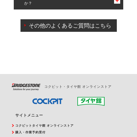
か？
一部の商品・サービスの組み合わせに限り、同時にご予約が
出来ないものもございます。
ご来店予約日の3営業日前までマイページからの予約
日変更が可能です。
その他のよくあるご質問はこちら
ご来店予約日の3営業日前を過ぎている場合のご予約
の日時変更につきましては、直接ご予約の店舗まで
お問合せください。
また、やむを得ない事由によりご予約のキャンセル
をご希望の際は、直接ご予約いただいた店舗へご連
絡ください。
コクピット・タイヤ館 オンラインストア
サイトメニュー
コクピットタイヤ館 オンラインストア
購入・作業予約受付