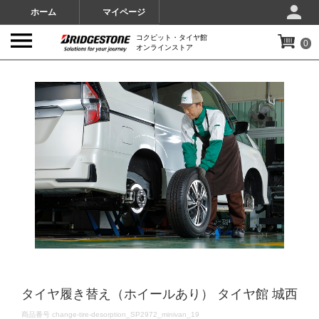
ホーム
マイページ
コクピット・タイヤ館
0
オンラインストア
IMAGES
タイヤ履き替え（ホイールあり） タイヤ館 城西
DETAILS
商品番号
change-tire-desorption_SP2972_minivan_19