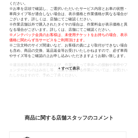
ください。
※お車を店頭で確認し、ご選択いただいたサービス内容とお車の状態・
車両タイプ等が適合しない場合は、表示価格と作業価格が異なる場合が
ございます。詳しくは、店舗にてご確認ください。
※作業店舗以外で購入されたタイヤの場合は、作業料金が表示価格と異
なる場合がございます。詳しくは、店舗にてご確認ください。
※メンテパック会員のお客様は、未使用チケットをお持ちの場合、表示
価格に関わらず当サービスをご利用頂けます。
※ご注文時のサイズ間違いなど、お客様の責により取付ができない場合
も含め、商品の交換、返品返金等お受けいたしかねますので、必ず車両
やサイズ等をご確認の上お申し込みいただきますようお願い致します。
※違法改造車の入庫作業および、作業によって車体への接触や車枠やフ
ェンダーからのはみ出し等、法規を逸脱する作業については、お受けい
たしかねますので、予めご了承ください。
※輸入車や一部希少車種等には対応できない場合もございます。
※おクルマの状態(作業の安全性を確保できない場合など含め)によって
は、ご来店当日であっても、作業をお断りさせて頂く場合もございま
す。
ADDITIONAL
INFORMATION
商品に関する店舗スタッフのコメント