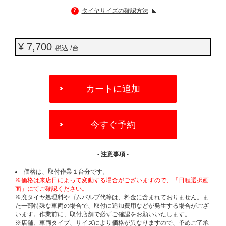
?
タイヤサイズの確認方法
¥ 7,700
税込 /台
ADD
TO
カートに追加
CART
OPTIONS
今すぐ予約
- 注意事項 -
価格は、取付作業１台分です。
※価格は来店日によって変動する場合がございますので、「日程選択画
面」にてご確認ください。
※廃タイヤ処理料やゴムバルブ代等は、料金に含まれておりません。ま
た一部特殊な車両の場合で、取付に追加費用などが発生する場合がござ
います。作業前に、取付店舗で必ずご確認をお願いいたします。
※店舗、車両タイプ、サイズにより価格が異なりますので、予めご了承