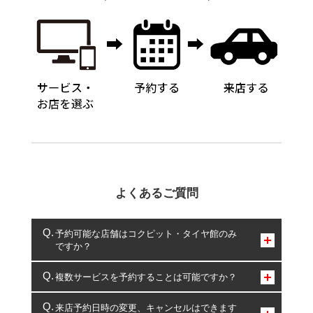
よくあるご質問
予約可能な店舗はコクピット・タイヤ館のみ
ですか？
コクピット・タイヤ館のみとなります。
複数サービスを予約することは可能ですか？
複数サービスのご予約は可能です。
来店予約日時の変更、キャンセルはできます