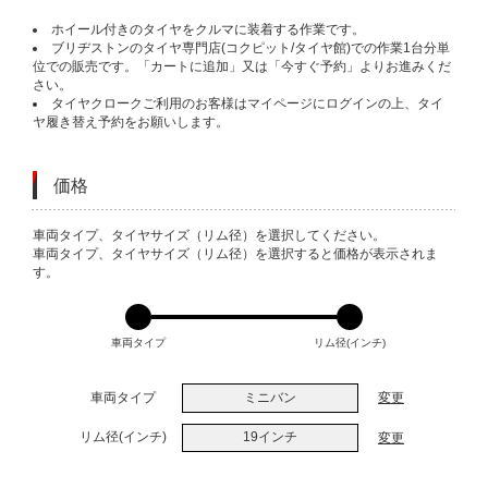
ホイール付きのタイヤをクルマに装着する作業です。
ブリヂストンのタイヤ専門店(コクピット/タイヤ館)での作業1台分単
位での販売です。「カートに追加」又は「今すぐ予約」よりお進みくだ
さい。
タイヤクロークご利用のお客様はマイページにログインの上、タイ
ヤ履き替え予約をお願いします。
価格
VARIATIONS
車両タイプ、タイヤサイズ（リム径）を選択してください。
車両タイプ、タイヤサイズ（リム径）を選択すると価格が表示されま
す。
車両タイプ
リム径(インチ)
車両タイプ
ミニバン
変更
リム径(インチ)
19インチ
変更