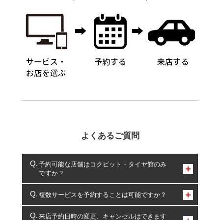
よくあるご質問
予約可能な店舗はコクピット・タイヤ館のみ
ですか？
コクピット・タイヤ館のみとなります。
複数サービスを予約することは可能ですか？
複数サービスのご予約は可能です。
来店予約日時の変更、キャンセルはできます