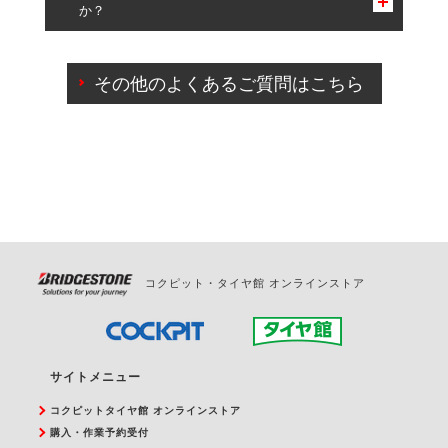
か？
一部の商品・サービスの組み合わせに限り、同時にご予約が
出来ないものもございます。
ご来店予約日の3営業日前までマイページからの予約
日変更が可能です。
その他のよくあるご質問はこちら
ご来店予約日の3営業日前を過ぎている場合のご予約
の日時変更につきましては、直接ご予約の店舗まで
お問合せください。
また、やむを得ない事由によりご予約のキャンセル
をご希望の際は、直接ご予約いただいた店舗へご連
絡ください。
コクピット・タイヤ館 オンラインストア
サイトメニュー
コクピットタイヤ館 オンラインストア
購入・作業予約受付