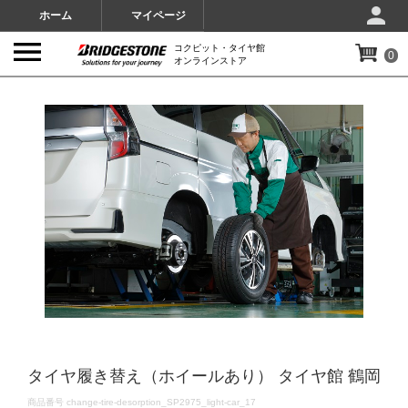
ホーム
マイページ
コクピット・タイヤ館
0
オンラインストア
IMAGES
タイヤ履き替え（ホイールあり） タイヤ館 鶴岡
DETAILS
商品番号
change-tire-desorption_SP2975_light-car_17