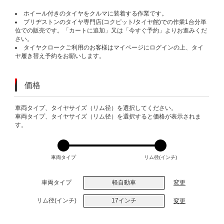
ホイール付きのタイヤをクルマに装着する作業です。
ブリヂストンのタイヤ専門店(コクピット/タイヤ館)での作業1台分単
位での販売です。「カートに追加」又は「今すぐ予約」よりお進みくだ
さい。
タイヤクロークご利用のお客様はマイページにログインの上、タイ
ヤ履き替え予約をお願いします。
価格
VARIATIONS
車両タイプ、タイヤサイズ（リム径）を選択してください。
車両タイプ、タイヤサイズ（リム径）を選択すると価格が表示されま
す。
車両タイプ
リム径(インチ)
車両タイプ
軽自動車
変更
リム径(インチ)
17インチ
変更