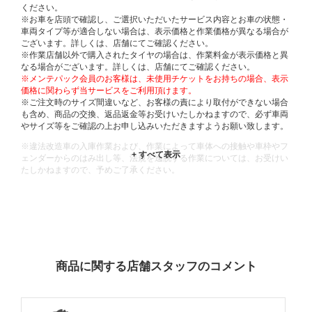
ください。
※お車を店頭で確認し、ご選択いただいたサービス内容とお車の状態・
車両タイプ等が適合しない場合は、表示価格と作業価格が異なる場合が
ございます。詳しくは、店舗にてご確認ください。
※作業店舗以外で購入されたタイヤの場合は、作業料金が表示価格と異
なる場合がございます。詳しくは、店舗にてご確認ください。
※メンテパック会員のお客様は、未使用チケットをお持ちの場合、表示
価格に関わらず当サービスをご利用頂けます。
※ご注文時のサイズ間違いなど、お客様の責により取付ができない場合
も含め、商品の交換、返品返金等お受けいたしかねますので、必ず車両
やサイズ等をご確認の上お申し込みいただきますようお願い致します。
※違法改造車の入庫作業および、作業によって車体への接触や車枠やフ
ェンダーからのはみ出し等、法規を逸脱する作業については、お受けい
たしかねますので、予めご了承ください。
※輸入車や一部希少車種等には対応できない場合もございます。
※おクルマの状態(作業の安全性を確保できない場合など含め)によって
は、ご来店当日であっても、作業をお断りさせて頂く場合もございま
す。
ADDITIONAL
INFORMATION
商品に関する店舗スタッフのコメント