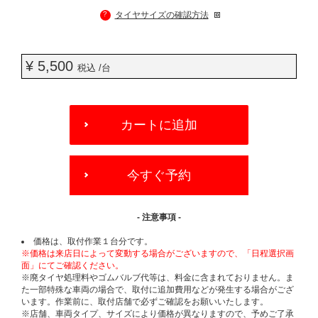
?
タイヤサイズの確認方法
¥ 5,500
税込 /台
ADD
TO
カートに追加
CART
OPTIONS
今すぐ予約
- 注意事項 -
価格は、取付作業１台分です。
※価格は来店日によって変動する場合がございますので、「日程選択画
面」にてご確認ください。
※廃タイヤ処理料やゴムバルブ代等は、料金に含まれておりません。ま
た一部特殊な車両の場合で、取付に追加費用などが発生する場合がござ
います。作業前に、取付店舗で必ずご確認をお願いいたします。
※店舗、車両タイプ、サイズにより価格が異なりますので、予めご了承