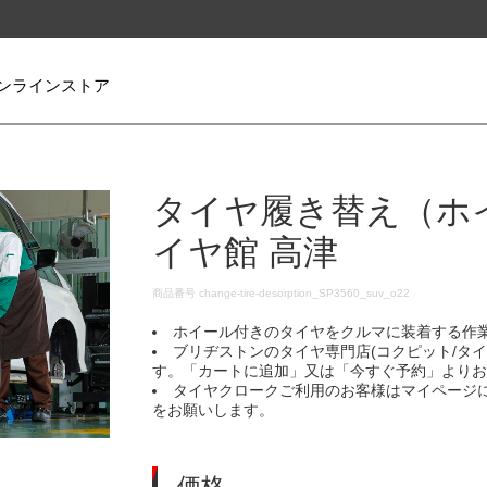
ンラインストア
タイヤ履き替え（ホ
イヤ館 高津
DETAILS
商品番号
change-tire-desorption_SP3560_suv_o22
ホイール付きのタイヤをクルマに装着する作
ブリヂストンのタイヤ専門店(コクピット/タ
す。「カートに追加」又は「今すぐ予約」より
タイヤクロークご利用のお客様はマイページ
をお願いします。
価格