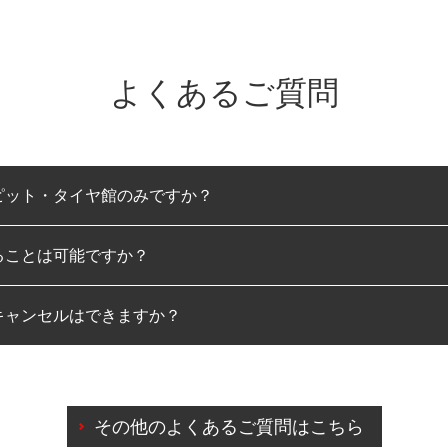
よくあるご質問
ピット・タイヤ館のみですか？
ることは可能ですか？
のみとなります。
キャンセルはできますか？
は可能です。
わせに限り、同時にご予約が出来ないものもございます。
日前までマイページからの予約日変更が可能です。
日前を過ぎている場合のご予約の日時変更につきましては、直
その他のよくあるご質問はこちら
由によりご予約のキャンセルをご希望の際は、直接ご予約いた