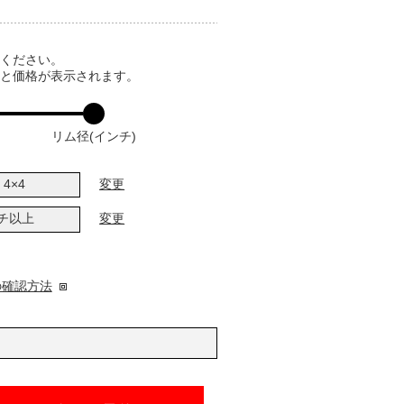
てください。
ると価格が表示されます。
リム径(インチ)
4×4
変更
ンチ以上
変更
の確認方法