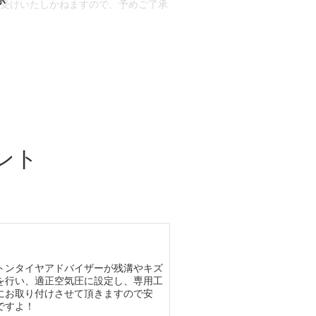
お受けいたしかねますので、予めご了承
合もございます。
場合など含め)によっては、ご来店当日
ざいます。
ント
トンタイヤアドバイザーが残溝やキズ
を行い、適正空気圧に設定し、専用工
にお取り付けさせて頂きますので安
ですよ！