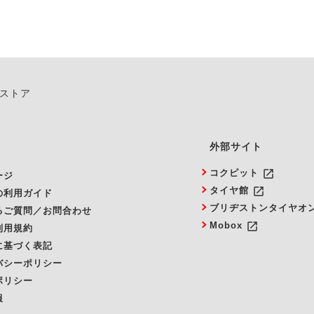
ンストア
外部サイト
launch
コクピット
ージ
launch
タイヤ館
の利用ガイド
ブリヂストンタイヤオ
るご質問／お問合わせ
launch
Mobox
利用規約
に基づく表記
バシーポリシー
ポリシー
報