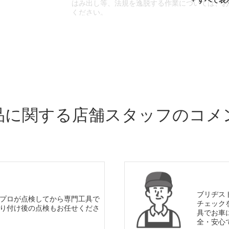
はみ出し等、法規を逸脱する作業については、
ください。
※輸入車や一部希少車種等には対応できない場
※おクルマの状態(作業の安全性を確保できない
であっても、作業をお断りさせて頂く場合もご
品に関する店舗スタッフのコメ
ブリヂス
プロが点検してから専門工具で
チェック
り付け後の点検もお任せくださ
具でお車
全・安心