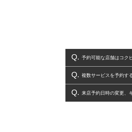
予約可能な店舗はコク
複数サービスを予約す
コクピット・タイヤ館
来店予約日時の変更、
複数サービスのご予約
一部の商品・サービスの組み合
ご来店予約日の3営業
ご来店予約日の3営業
ください。
また、やむを得ない事