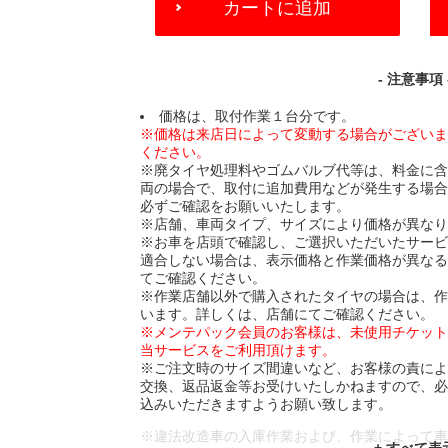
カートに追加
TO
CART
OPTIONS
- 注意事項 
価格は、取付作業１台分です。
※価格は来店日によって変動する場合がござい
ください。
※廃タイヤ処理料やゴムバルブ代等は、料金に
両の場合で、取付に追加費用などが発生する場
必ずご確認をお願いいたします。
※店舗、車両タイプ、サイズにより価格が異な
※お車を店頭で確認し、ご選択いただいたサー
適合しない場合は、表示価格と作業価格が異な
てご確認ください。
※作業店舗以外で購入されたタイヤの場合は、
います。詳しくは、店舗にてご確認ください。
※メンテパック会員のお客様は、未使用チケッ
当サービスをご利用頂けます。
※ご注文時のサイズ間違いなど、お客様の責に
交換、返品返金等お受けいたしかねますので、
込みいただきますようお願い致します。
※違法改造車の入庫作業および、作業によって