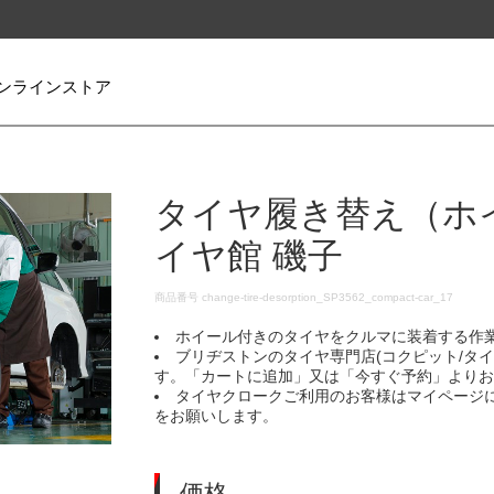
ンラインストア
タイヤ履き替え（ホ
イヤ館 磯子
DETAILS
商品番号
change-tire-desorption_SP3562_compact-car_17
ホイール付きのタイヤをクルマに装着する作
ブリヂストンのタイヤ専門店(コクピット/タ
す。「カートに追加」又は「今すぐ予約」より
タイヤクロークご利用のお客様はマイページ
をお願いします。
価格