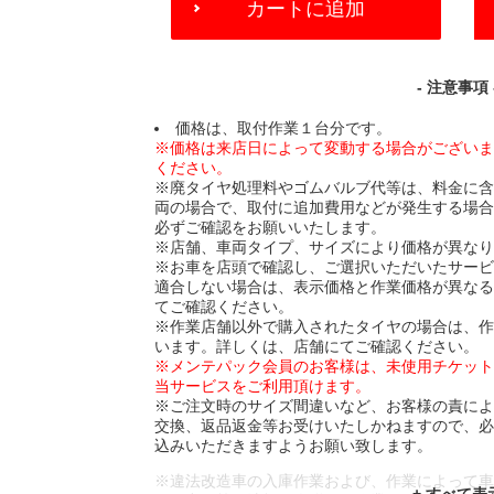
カートに追加
TO
CART
OPTIONS
- 注意事項 
価格は、取付作業１台分です。
※価格は来店日によって変動する場合がござい
ください。
※廃タイヤ処理料やゴムバルブ代等は、料金に
両の場合で、取付に追加費用などが発生する場
必ずご確認をお願いいたします。
※店舗、車両タイプ、サイズにより価格が異な
※お車を店頭で確認し、ご選択いただいたサー
適合しない場合は、表示価格と作業価格が異な
てご確認ください。
※作業店舗以外で購入されたタイヤの場合は、
います。詳しくは、店舗にてご確認ください。
※メンテパック会員のお客様は、未使用チケッ
当サービスをご利用頂けます。
※ご注文時のサイズ間違いなど、お客様の責に
交換、返品返金等お受けいたしかねますので、
込みいただきますようお願い致します。
※違法改造車の入庫作業および、作業によって