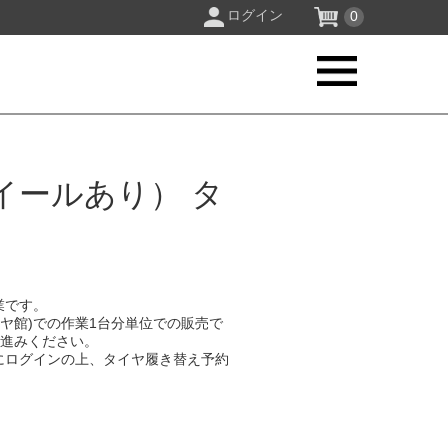
ログイン
0
イールあり） タ
業です。
イヤ館)での作業1台分単位での販売で
お進みください。
にログインの上、タイヤ履き替え予約