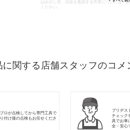
はみ出し等、法規を逸脱する作業については、
ください。
※輸入車や一部希少車種等には対応できない場
※おクルマの状態(作業の安全性を確保できない
であっても、作業をお断りさせて頂く場合もご
品に関する店舗スタッフのコメ
ブリヂス
プロが点検してから専門工具で
チェック
り付け後の点検もお任せくださ
具でお車
全・安心