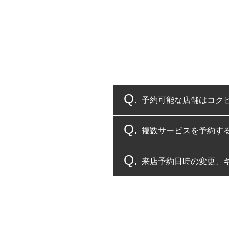
予約可能な店舗はコク
複数サービスを予約す
コクピット・タイヤ館
来店予約日時の変更、
複数サービスのご予約
一部の商品・サービスの組み合
ご来店予約日の3営業
ご来店予約日の3営業
ください。
また、やむを得ない事