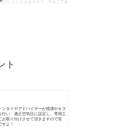
お受けいたしかねますので、予めご了承
合もございます。
場合など含め)によっては、ご来店当日
ざいます。
ント
トンタイヤアドバイザーが残溝やキズ
を行い、適正空気圧に設定し、専用工
にお取り付けさせて頂きますので安
ですよ！