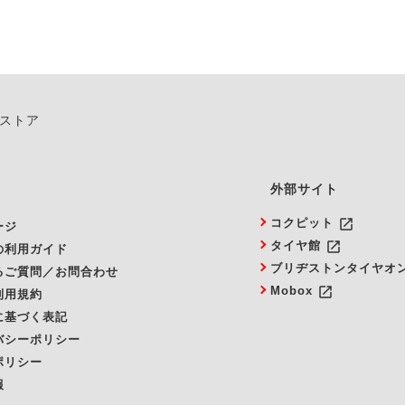
ンストア
外部サイト
launch
コクピット
ージ
launch
タイヤ館
の利用ガイド
ブリヂストンタイヤオ
るご質問／お問合わせ
launch
Mobox
利用規約
に基づく表記
バシーポリシー
ポリシー
報