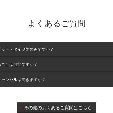
よくあるご質問
ピット・タイヤ館のみですか？
ることは可能ですか？
のみとなります。
キャンセルはできますか？
は可能です。
わせに限り、同時にご予約が出来ないものもございます。
日前までマイページからの予約日変更が可能です。
日前を過ぎている場合のご予約の日時変更につきましては、直
その他のよくあるご質問はこちら
由によりご予約のキャンセルをご希望の際は、直接ご予約いた