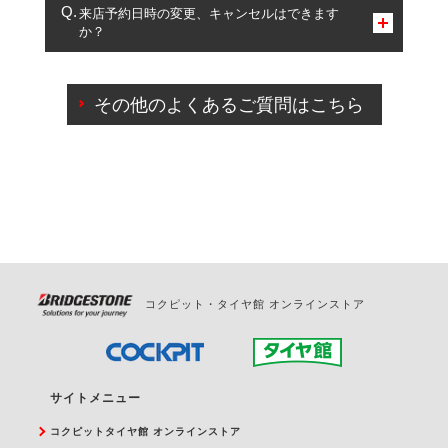
複数サービスのご予約は可能です。
来店予約日時の変更、キャンセルはできます
か？
一部の商品・サービスの組み合わせに限り、同時にご予約が
出来ないものもございます。
ご来店予約日の3営業日前までマイページからの予約
日変更が可能です。
その他のよくあるご質問はこちら
ご来店予約日の3営業日前を過ぎている場合のご予約
の日時変更につきましては、直接ご予約の店舗まで
お問合せください。
また、やむを得ない事由によりご予約のキャンセル
をご希望の際は、直接ご予約いただいた店舗へご連
絡ください。
コクピット・タイヤ館 オンラインストア
サイトメニュー
コクピットタイヤ館 オンラインストア