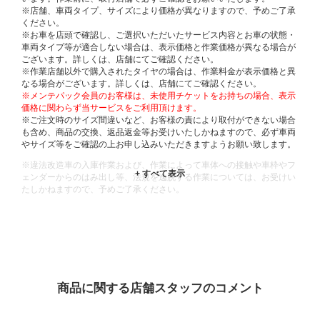
※店舗、車両タイプ、サイズにより価格が異なりますので、予めご了承
ください。
※お車を店頭で確認し、ご選択いただいたサービス内容とお車の状態・
車両タイプ等が適合しない場合は、表示価格と作業価格が異なる場合が
ございます。詳しくは、店舗にてご確認ください。
※作業店舗以外で購入されたタイヤの場合は、作業料金が表示価格と異
なる場合がございます。詳しくは、店舗にてご確認ください。
※メンテパック会員のお客様は、未使用チケットをお持ちの場合、表示
価格に関わらず当サービスをご利用頂けます。
※ご注文時のサイズ間違いなど、お客様の責により取付ができない場合
も含め、商品の交換、返品返金等お受けいたしかねますので、必ず車両
やサイズ等をご確認の上お申し込みいただきますようお願い致します。
※違法改造車の入庫作業および、作業によって車体への接触や車枠やフ
ェンダーからのはみ出し等、法規を逸脱する作業については、お受けい
たしかねますので、予めご了承ください。
※輸入車や一部希少車種等には対応できない場合もございます。
※おクルマの状態(作業の安全性を確保できない場合など含め)によって
は、ご来店当日であっても、作業をお断りさせて頂く場合もございま
す。
ADDITIONAL
INFORMATION
商品に関する店舗スタッフのコメント