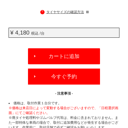
?
タイヤサイズの確認方法
¥ 4,180
税込 /台
ADD
TO
カートに追加
CART
OPTIONS
今すぐ予約
- 注意事項 -
価格は、取付作業１台分です。
※価格は来店日によって変動する場合がございますので、「日程選択画
面」にてご確認ください。
※廃タイヤ処理料やゴムバルブ代等は、料金に含まれておりません。ま
た一部特殊な車両の場合で、取付に追加費用などが発生する場合がござ
います。作業前に、取付店舗で必ずご確認をお願いいたします。