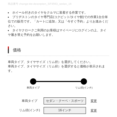
DETAILS
商品番号
change-tire-desorption_SP3563_sedan_16
ホイール付きのタイヤをクルマに装着する作業です。
ブリヂストンのタイヤ専門店(コクピット/タイヤ館)での作業1台分単
位での販売です。「カートに追加」又は「今すぐ予約」よりお進みくだ
さい。
タイヤクロークご利用のお客様はマイページにログインの上、タイ
ヤ履き替え予約をお願いします。
価格
VARIATIONS
車両タイプ、タイヤサイズ（リム径）を選択してください。
車両タイプ、タイヤサイズ（リム径）を選択すると価格が表示されま
す。
車両タイプ
リム径(インチ)
車両タイプ
セダン・クーペ・スポーツ
変更
リム径(インチ)
16インチ
変更