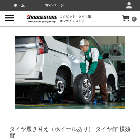
ホーム
マイページ
コクピット・タイヤ館
0
オンラインストア
IMAGES
タイヤ履き替え（ホイールあり） タイヤ館 横須
賀