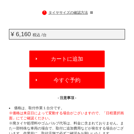
?
タイヤサイズの確認方法
¥ 6,160
税込 /台
ADD
TO
カートに追加
CART
OPTIONS
今すぐ予約
- 注意事項 -
価格は、取付作業１台分です。
※価格は来店日によって変動する場合がございますので、「日程選択画
面」にてご確認ください。
※廃タイヤ処理料やゴムバルブ代等は、料金に含まれておりません。ま
た一部特殊な車両の場合で、取付に追加費用などが発生する場合がござ
います。作業前に、取付店舗で必ずご確認をお願いいたします。