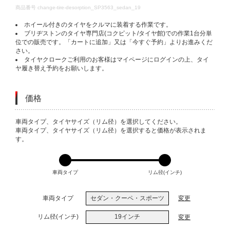
DETAILS
商品番号
change-tire-desorption_SP3563_sedan_19
ホイール付きのタイヤをクルマに装着する作業です。
ブリヂストンのタイヤ専門店(コクピット/タイヤ館)での作業1台分単
位での販売です。「カートに追加」又は「今すぐ予約」よりお進みくだ
さい。
タイヤクロークご利用のお客様はマイページにログインの上、タイ
ヤ履き替え予約をお願いします。
価格
VARIATIONS
車両タイプ、タイヤサイズ（リム径）を選択してください。
車両タイプ、タイヤサイズ（リム径）を選択すると価格が表示されま
す。
車両タイプ
リム径(インチ)
車両タイプ
セダン・クーペ・スポーツ
変更
リム径(インチ)
19インチ
変更