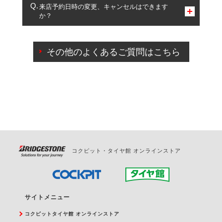
複数サービスのご予約は可能です。
来店予約日時の変更、キャンセルはできます
か？
一部の商品・サービスの組み合わせに限り、同時にご予約が
出来ないものもございます。
ご来店予約日の3営業日前までマイページからの予約
日変更が可能です。
その他のよくあるご質問はこちら
ご来店予約日の3営業日前を過ぎている場合のご予約
の日時変更につきましては、直接ご予約の店舗まで
お問合せください。
また、やむを得ない事由によりご予約のキャンセル
をご希望の際は、直接ご予約いただいた店舗へご連
絡ください。
コクピット・タイヤ館 オンラインストア
サイトメニュー
コクピットタイヤ館 オンラインストア