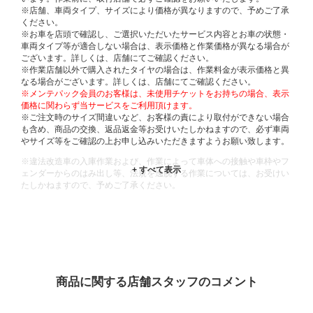
※店舗、車両タイプ、サイズにより価格が異なりますので、予めご了承
ください。
※お車を店頭で確認し、ご選択いただいたサービス内容とお車の状態・
車両タイプ等が適合しない場合は、表示価格と作業価格が異なる場合が
ございます。詳しくは、店舗にてご確認ください。
※作業店舗以外で購入されたタイヤの場合は、作業料金が表示価格と異
なる場合がございます。詳しくは、店舗にてご確認ください。
※メンテパック会員のお客様は、未使用チケットをお持ちの場合、表示
価格に関わらず当サービスをご利用頂けます。
※ご注文時のサイズ間違いなど、お客様の責により取付ができない場合
も含め、商品の交換、返品返金等お受けいたしかねますので、必ず車両
やサイズ等をご確認の上お申し込みいただきますようお願い致します。
※違法改造車の入庫作業および、作業によって車体への接触や車枠やフ
ェンダーからのはみ出し等、法規を逸脱する作業については、お受けい
たしかねますので、予めご了承ください。
※輸入車や一部希少車種等には対応できない場合もございます。
※おクルマの状態(作業の安全性を確保できない場合など含め)によって
は、ご来店当日であっても、作業をお断りさせて頂く場合もございま
す。
ADDITIONAL
INFORMATION
商品に関する店舗スタッフのコメント