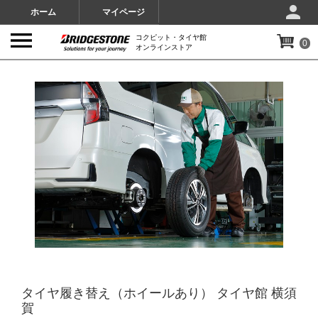
ホーム
マイページ
コクピット・タイヤ館
0
オンラインストア
IMAGES
タイヤ履き替え（ホイールあり） タイヤ館 横須
賀