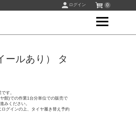
ログイン
0
イールあり） タ
業です。
イヤ館)での作業1台分単位での販売で
お進みください。
にログインの上、タイヤ履き替え予約