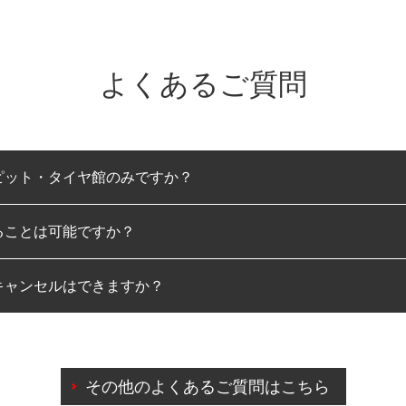
よくあるご質問
ピット・タイヤ館のみですか？
ることは可能ですか？
のみとなります。
キャンセルはできますか？
は可能です。
わせに限り、同時にご予約が出来ないものもございます。
日前までマイページからの予約日変更が可能です。
日前を過ぎている場合のご予約の日時変更につきましては、直
その他のよくあるご質問はこちら
由によりご予約のキャンセルをご希望の際は、直接ご予約いた