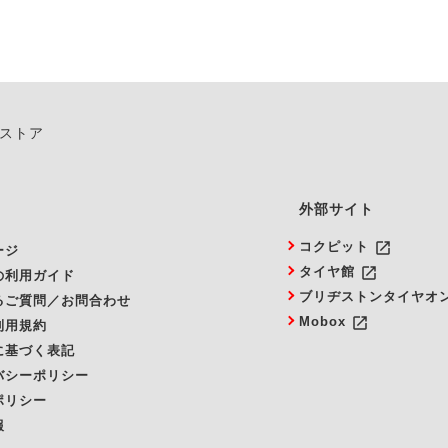
ンストア
外部サイト
launch
コクピット
ージ
launch
タイヤ館
の利用ガイド
ブリヂストンタイヤオ
るご質問／お問合わせ
launch
Mobox
利用規約
に基づく表記
バシーポリシー
ポリシー
報