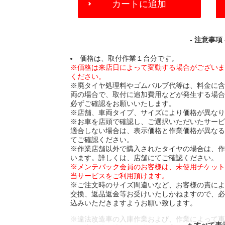
カートに追加
TO
CART
OPTIONS
- 注意事項 
価格は、取付作業１台分です。
※価格は来店日によって変動する場合がござい
ください。
※廃タイヤ処理料やゴムバルブ代等は、料金に
両の場合で、取付に追加費用などが発生する場
必ずご確認をお願いいたします。
※店舗、車両タイプ、サイズにより価格が異な
※お車を店頭で確認し、ご選択いただいたサー
適合しない場合は、表示価格と作業価格が異な
てご確認ください。
※作業店舗以外で購入されたタイヤの場合は、
います。詳しくは、店舗にてご確認ください。
※メンテパック会員のお客様は、未使用チケッ
当サービスをご利用頂けます。
※ご注文時のサイズ間違いなど、お客様の責に
交換、返品返金等お受けいたしかねますので、
込みいただきますようお願い致します。
※違法改造車の入庫作業および、作業によって