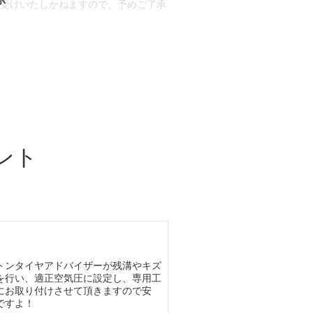
お受けいたしかねますので、予めご了承
合もございます。
場合など含め)によっては、ご来店当日
ざいます。
ント
トンタイヤアドバイザーが残溝やキズ
を行い、適正空気圧に設定し、専用工
にお取り付けさせて頂きますので安
ですよ！