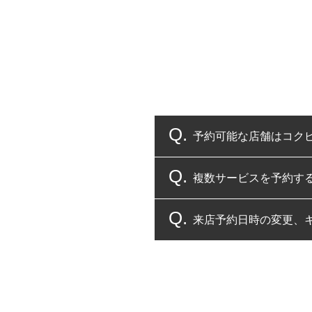
予約可能な店舗はコク
複数サービスを予約す
コクピット・タイヤ館
来店予約日時の変更、
複数サービスのご予約
一部の商品・サービスの組み合
ご来店予約日の3営業
ご来店予約日の3営業
ください。
また、やむを得ない事