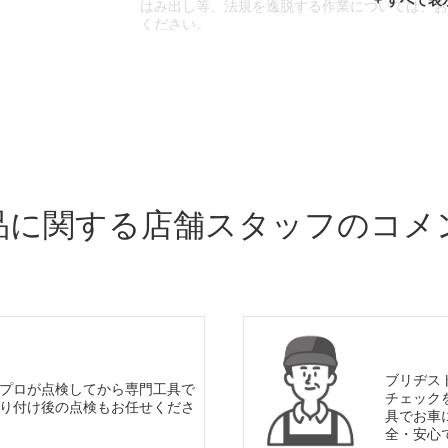
はみ出し等、法規を逸脱する作業については、
ください。
※輸入車や一部希少車種等には対応できない場
※おクルマの状態(作業の安全性を確保できない
であっても、作業をお断りさせて頂く場合もご
品に関する店舗スタッフのコメ
ブリヂス
プロが点検してから専門工具で
チェック
り付け後の点検もお任せくださ
具でお車
全・安心