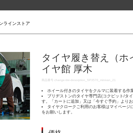
ンラインストア
タイヤ履き替え（ホ
イヤ館 厚木
DETAILS
商品番号
change-tire-desorption_SP3570_minivan_21
ホイール付きのタイヤをクルマに装着する作
ブリヂストンのタイヤ専門店(コクピット/タ
す。「カートに追加」又は「今すぐ予約」より
タイヤクロークご利用のお客様はマイページ
をお願いします。
価格