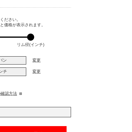
てください。
ると価格が表示されます。
リム径(インチ)
バン
変更
インチ
変更
の確認方法