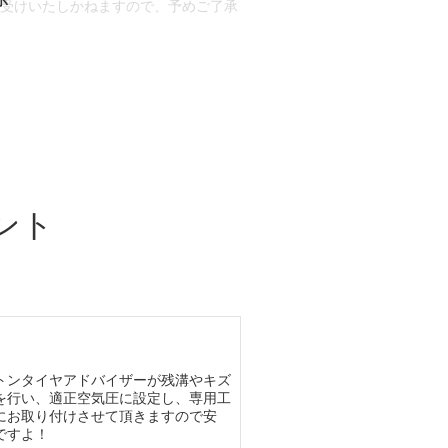
お受けいたしかねますので、予めご了承
合もございます。
場合など含め)によっては、ご来店当日
ざいます。
ント
トンタイヤアドバイザーが残溝やキズ
を行い、適正空気圧に設定し、専用工
にお取り付けさせて頂きますので安
ですよ！