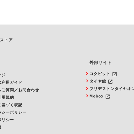
ンストア
外部サイト
launch
コクピット
ージ
launch
タイヤ館
の利用ガイド
ブリヂストンタイヤオ
るご質問／お問合わせ
launch
Mobox
利用規約
に基づく表記
バシーポリシー
ポリシー
報