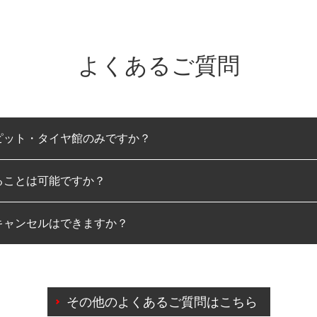
よくあるご質問
ピット・タイヤ館のみですか？
ることは可能ですか？
のみとなります。
キャンセルはできますか？
は可能です。
わせに限り、同時にご予約が出来ないものもございます。
日前までマイページからの予約日変更が可能です。
日前を過ぎている場合のご予約の日時変更につきましては、直
その他のよくあるご質問はこちら
由によりご予約のキャンセルをご希望の際は、直接ご予約いた