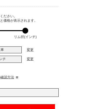
てください。
ると価格が表示されます。
リム径(インチ)
入車
変更
インチ
変更
の確認方法