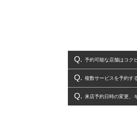
予約可能な店舗はコク
複数サービスを予約す
コクピット・タイヤ館
来店予約日時の変更、
複数サービスのご予約
一部の商品・サービスの組み合
ご来店予約日の3営業
ご来店予約日の3営業
ください。
また、やむを得ない事