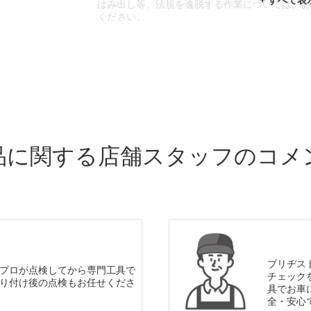
はみ出し等、法規を逸脱する作業については、
ください。
※輸入車や一部希少車種等には対応できない場
※おクルマの状態(作業の安全性を確保できない
であっても、作業をお断りさせて頂く場合もご
品に関する店舗スタッフのコメ
ブリヂス
プロが点検してから専門工具で
チェック
り付け後の点検もお任せくださ
具でお車
全・安心