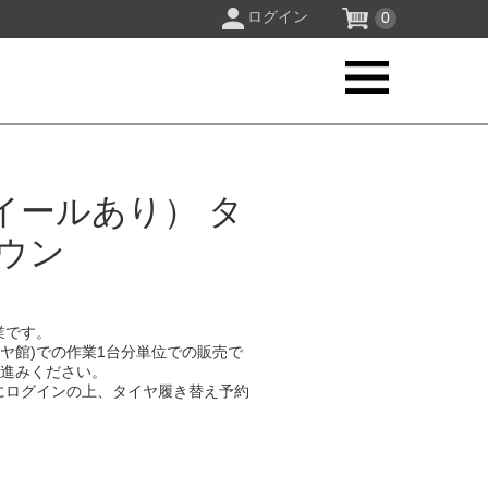
ログイン
0
イールあり） タ
ウン
業です。
イヤ館)での作業1台分単位での販売で
お進みください。
にログインの上、タイヤ履き替え予約