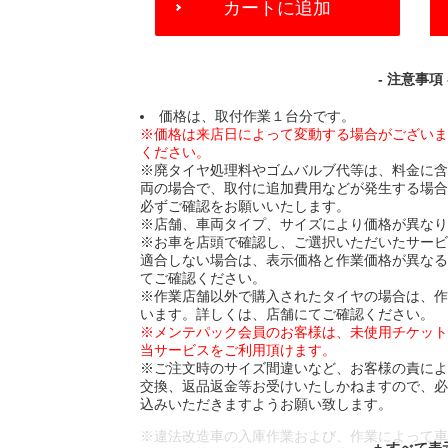
カートに追加
TO
CART
OPTIONS
- 注意事項 
価格は、取付作業１台分です。
※価格は来店日によって変動する場合がござい
ください。
※廃タイヤ処理料やゴムバルブ代等は、料金に
両の場合で、取付に追加費用などが発生する場
必ずご確認をお願いいたします。
※店舗、車両タイプ、サイズにより価格が異な
※お車を店頭で確認し、ご選択いただいたサー
適合しない場合は、表示価格と作業価格が異な
てご確認ください。
※作業店舗以外で購入されたタイヤの場合は、
います。詳しくは、店舗にてご確認ください。
※メンテパック会員のお客様は、未使用チケッ
当サービスをご利用頂けます。
※ご注文時のサイズ間違いなど、お客様の責に
交換、返品返金等お受けいたしかねますので、
込みいただきますようお願い致します。
※違法改造車の入庫作業および、作業によって