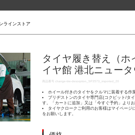
ンラインストア
タイヤ履き替え（ホ
イヤ館 港北ニュータ
DETAILS
商品番号
change-tire-desorption_SP3573_imported_20
ホイール付きのタイヤをクルマに装着する作
ブリヂストンのタイヤ専門店(コクピット/タ
す。「カートに追加」又は「今すぐ予約」より
タイヤクロークご利用のお客様はマイページ
をお願いします。
価格