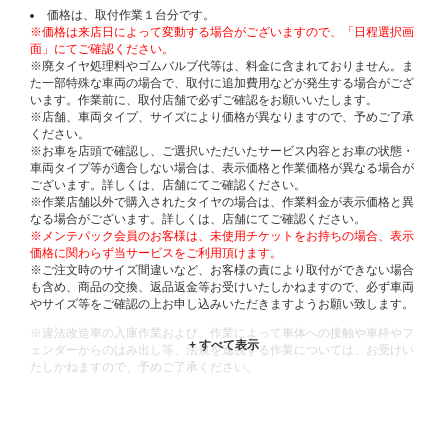
価格は、取付作業１台分です。
※価格は来店日によって変動する場合がございますので、「日程選択画
面」にてご確認ください。
※廃タイヤ処理料やゴムバルブ代等は、料金に含まれておりません。ま
た一部特殊な車両の場合で、取付に追加費用などが発生する場合がござ
います。作業前に、取付店舗で必ずご確認をお願いいたします。
※店舗、車両タイプ、サイズにより価格が異なりますので、予めご了承
ください。
※お車を店頭で確認し、ご選択いただいたサービス内容とお車の状態・
車両タイプ等が適合しない場合は、表示価格と作業価格が異なる場合が
ございます。詳しくは、店舗にてご確認ください。
※作業店舗以外で購入されたタイヤの場合は、作業料金が表示価格と異
なる場合がございます。詳しくは、店舗にてご確認ください。
※メンテパック会員のお客様は、未使用チケットをお持ちの場合、表示
価格に関わらず当サービスをご利用頂けます。
※ご注文時のサイズ間違いなど、お客様の責により取付ができない場合
も含め、商品の交換、返品返金等お受けいたしかねますので、必ず車両
やサイズ等をご確認の上お申し込みいただきますようお願い致します。
※違法改造車の入庫作業および、作業によって車体への接触や車枠やフ
ェンダーからのはみ出し等、法規を逸脱する作業については、お受けい
たしかねますので、予めご了承ください。
※輸入車や一部希少車種等には対応できない場合もございます。
※おクルマの状態(作業の安全性を確保できない場合など含め)によって
は、ご来店当日であっても、作業をお断りさせて頂く場合もございま
す。
ADDITIONAL