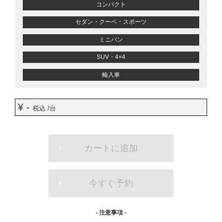
コンパクト
セダン・クーペ・スポーツ
ミニバン
SUV・4×4
輸入車
¥ -
税込 /台
ADD
TO
カートに追加
CART
OPTIONS
今すぐ予約
- 注意事項 -