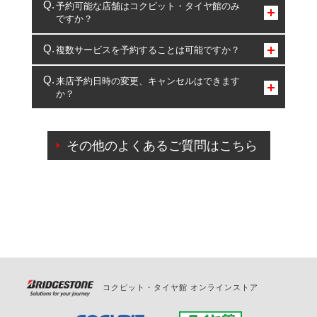
予約可能な店舗はコクピット・タイヤ館のみ
ですか？
コクピット・タイヤ館のみとなります。
複数サービスを予約することは可能ですか？
複数サービスのご予約は可能です。
来店予約日時の変更、キャンセルはできます
か？
一部の商品・サービスの組み合わせに限り、同時にご予約が
出来ないものもございます。
ご来店予約日の3営業日前までマイページからの予約
日変更が可能です。
その他のよくあるご質問はこちら
ご来店予約日の3営業日前を過ぎている場合のご予約
の日時変更につきましては、直接ご予約の店舗まで
お問合せください。
また、やむを得ない事由によりご予約のキャンセル
をご希望の際は、直接ご予約いただいた店舗へご連
絡ください。
コクピット・タイヤ館 オンラインストア