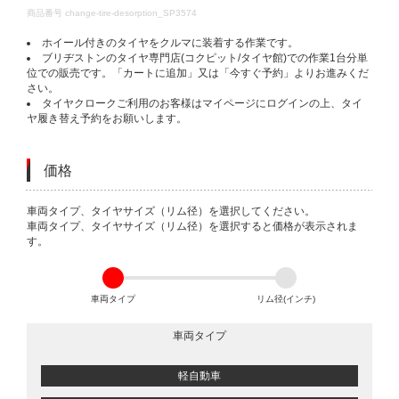
DETAILS
商品番号
change-tire-desorption_SP3574
ホイール付きのタイヤをクルマに装着する作業です。
ブリヂストンのタイヤ専門店(コクピット/タイヤ館)での作業1台分単
位での販売です。「カートに追加」又は「今すぐ予約」よりお進みくだ
さい。
タイヤクロークご利用のお客様はマイページにログインの上、タイ
ヤ履き替え予約をお願いします。
価格
VARIATIONS
車両タイプ、タイヤサイズ（リム径）を選択してください。
車両タイプ、タイヤサイズ（リム径）を選択すると価格が表示されま
す。
車両タイプ
リム径(インチ)
車両タイプ
軽自動車