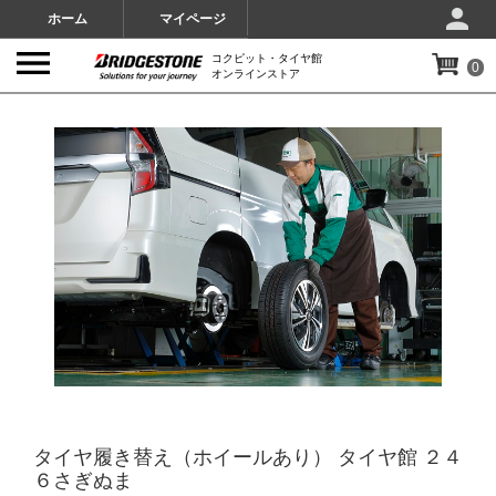
ホーム
マイページ
コクピット・タイヤ館
0
オンラインストア
IMAGES
タイヤ履き替え（ホイールあり） タイヤ館 ２４
６さぎぬま