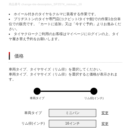
DETAILS
商品番号
change-tire-desorption_SP3574_minivan_16
ホイール付きのタイヤをクルマに装着する作業です。
ブリヂストンのタイヤ専門店(コクピット/タイヤ館)での作業1台分単
位での販売です。「カートに追加」又は「今すぐ予約」よりお進みくだ
さい。
タイヤクロークご利用のお客様はマイページにログインの上、タイ
ヤ履き替え予約をお願いします。
価格
VARIATIONS
車両タイプ、タイヤサイズ（リム径）を選択してください。
車両タイプ、タイヤサイズ（リム径）を選択すると価格が表示されま
す。
車両タイプ
リム径(インチ)
車両タイプ
ミニバン
変更
リム径(インチ)
16インチ
変更