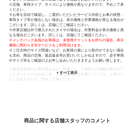
※店舗、車両タイプ、サイズにより価格が異なりますので、予めご了承
ください。
※お車を店頭で確認し、ご選択いただいたサービス内容とお車の状態・
車両タイプ等が適合しない場合は、表示価格と作業価格が異なる場合が
ございます。詳しくは、店舗にてご確認ください。
※作業店舗以外で購入されたタイヤの場合は、作業料金が表示価格と異
なる場合がございます。詳しくは、店舗にてご確認ください。
※メンテパック会員のお客様は、未使用チケットをお持ちの場合、表示
価格に関わらず当サービスをご利用頂けます。
※ご注文時のサイズ間違いなど、お客様の責により取付ができない場合
も含め、商品の交換、返品返金等お受けいたしかねますので、必ず車両
やサイズ等をご確認の上お申し込みいただきますようお願い致します。
※違法改造車の入庫作業および、作業によって車体への接触や車枠やフ
ェンダーからのはみ出し等、法規を逸脱する作業については、お受けい
たしかねますので、予めご了承ください。
※輸入車や一部希少車種等には対応できない場合もございます。
※おクルマの状態(作業の安全性を確保できない場合など含め)によって
は、ご来店当日であっても、作業をお断りさせて頂く場合もございま
す。
ADDITIONAL
INFORMATION
商品に関する店舗スタッフのコメント