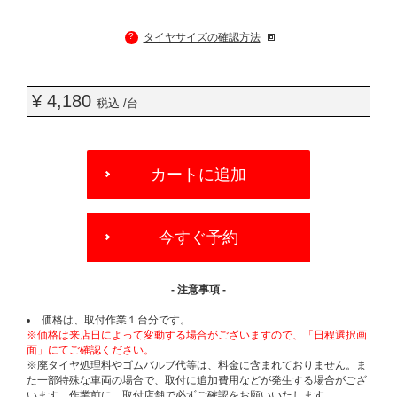
?
タイヤサイズの確認方法
¥ 4,180
税込 /台
ADD
TO
カートに追加
CART
OPTIONS
今すぐ予約
- 注意事項 -
価格は、取付作業１台分です。
※価格は来店日によって変動する場合がございますので、「日程選択画
面」にてご確認ください。
※廃タイヤ処理料やゴムバルブ代等は、料金に含まれておりません。ま
た一部特殊な車両の場合で、取付に追加費用などが発生する場合がござ
います。作業前に、取付店舗で必ずご確認をお願いいたします。