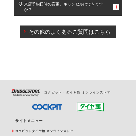
複数サービスのご予約は可能です。
来店予約日時の変更、キャンセルはできます
か？
一部の商品・サービスの組み合わせに限り、同時にご予約が
出来ないものもございます。
ご来店予約日の3営業日前までマイページからの予約
日変更が可能です。
その他のよくあるご質問はこちら
ご来店予約日の3営業日前を過ぎている場合のご予約
の日時変更につきましては、直接ご予約の店舗まで
お問合せください。
また、やむを得ない事由によりご予約のキャンセル
をご希望の際は、直接ご予約いただいた店舗へご連
絡ください。
コクピット・タイヤ館 オンラインストア
サイトメニュー
コクピットタイヤ館 オンラインストア