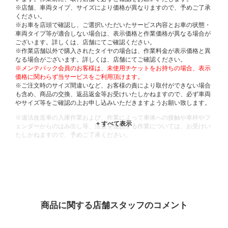
※店舗、車両タイプ、サイズにより価格が異なりますので、予めご了承
ください。
※お車を店頭で確認し、ご選択いただいたサービス内容とお車の状態・
車両タイプ等が適合しない場合は、表示価格と作業価格が異なる場合が
ございます。詳しくは、店舗にてご確認ください。
※作業店舗以外で購入されたタイヤの場合は、作業料金が表示価格と異
なる場合がございます。詳しくは、店舗にてご確認ください。
※メンテパック会員のお客様は、未使用チケットをお持ちの場合、表示
価格に関わらず当サービスをご利用頂けます。
※ご注文時のサイズ間違いなど、お客様の責により取付ができない場合
も含め、商品の交換、返品返金等お受けいたしかねますので、必ず車両
やサイズ等をご確認の上お申し込みいただきますようお願い致します。
※違法改造車の入庫作業および、作業によって車体への接触や車枠やフ
ェンダーからのはみ出し等、法規を逸脱する作業については、お受けい
たしかねますので、予めご了承ください。
※輸入車や一部希少車種等には対応できない場合もございます。
※おクルマの状態(作業の安全性を確保できない場合など含め)によって
は、ご来店当日であっても、作業をお断りさせて頂く場合もございま
す。
ADDITIONAL
INFORMATION
商品に関する店舗スタッフのコメント