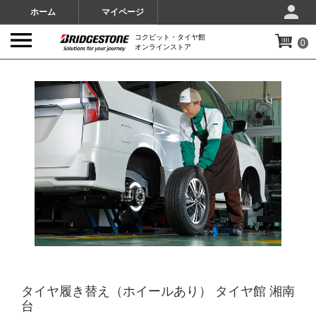
ホーム
マイページ
コクピット・タイヤ館
0
オンラインストア
IMAGES
タイヤ履き替え（ホイールあり） タイヤ館 湘南
台