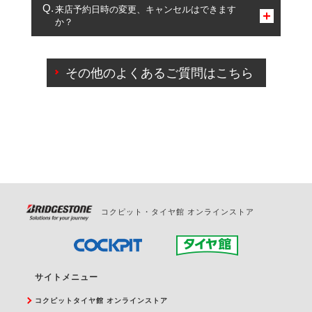
複数サービスのご予約は可能です。
来店予約日時の変更、キャンセルはできます
か？
一部の商品・サービスの組み合わせに限り、同時にご予約が
出来ないものもございます。
ご来店予約日の3営業日前までマイページからの予約
日変更が可能です。
その他のよくあるご質問はこちら
ご来店予約日の3営業日前を過ぎている場合のご予約
の日時変更につきましては、直接ご予約の店舗まで
お問合せください。
また、やむを得ない事由によりご予約のキャンセル
をご希望の際は、直接ご予約いただいた店舗へご連
絡ください。
コクピット・タイヤ館 オンラインストア
サイトメニュー
コクピットタイヤ館 オンラインストア