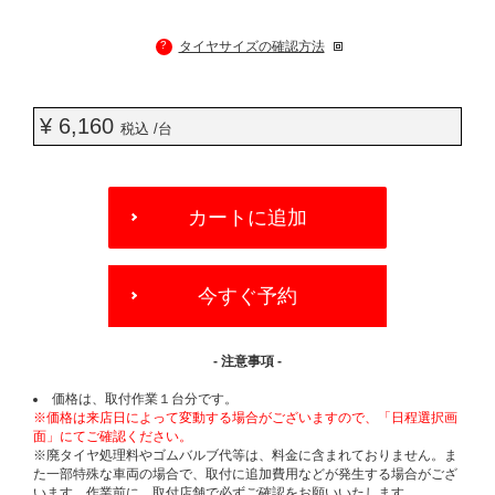
?
タイヤサイズの確認方法
¥ 6,160
税込 /台
ADD
TO
カートに追加
CART
OPTIONS
今すぐ予約
- 注意事項 -
価格は、取付作業１台分です。
※価格は来店日によって変動する場合がございますので、「日程選択画
面」にてご確認ください。
※廃タイヤ処理料やゴムバルブ代等は、料金に含まれておりません。ま
た一部特殊な車両の場合で、取付に追加費用などが発生する場合がござ
います。作業前に、取付店舗で必ずご確認をお願いいたします。