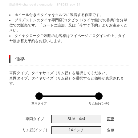
DETAILS
商品番号
change-tire-desorption_SP3583_suv_14
ホイール付きのタイヤをクルマに装着する作業です。
ブリヂストンのタイヤ専門店(コクピット/タイヤ館)での作業1台分単
位での販売です。「カートに追加」又は「今すぐ予約」よりお進みくだ
さい。
タイヤクロークご利用のお客様はマイページにログインの上、タイ
ヤ履き替え予約をお願いします。
価格
VARIATIONS
車両タイプ、タイヤサイズ（リム径）を選択してください。
車両タイプ、タイヤサイズ（リム径）を選択すると価格が表示されま
す。
車両タイプ
リム径(インチ)
車両タイプ
SUV・4×4
変更
リム径(インチ)
14インチ
変更