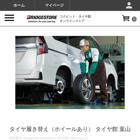
ホーム
マイページ
コクピット・タイヤ館
0
オンラインストア
IMAGES
タイヤ履き替え（ホイールあり） タイヤ館 葉山
DETAILS
商品番号
change-tire-desorption_SP3586_light-car_21