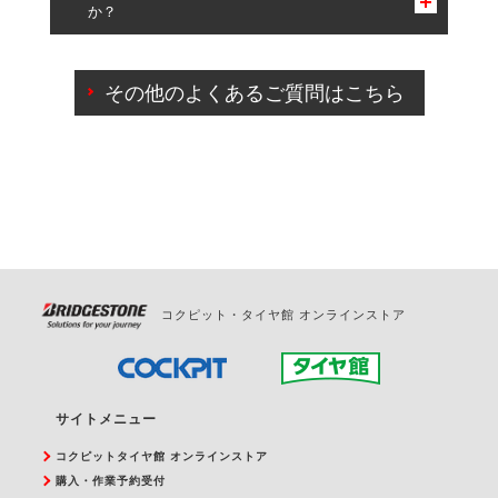
か？
一部の商品・サービスの組み合わせに限り、同時にご予約が
出来ないものもございます。
ご来店予約日の3営業日前までマイページからの予約
日変更が可能です。
その他のよくあるご質問はこちら
ご来店予約日の3営業日前を過ぎている場合のご予約
の日時変更につきましては、直接ご予約の店舗まで
お問合せください。
また、やむを得ない事由によりご予約のキャンセル
をご希望の際は、直接ご予約いただいた店舗へご連
絡ください。
コクピット・タイヤ館 オンラインストア
サイトメニュー
コクピットタイヤ館 オンラインストア
購入・作業予約受付