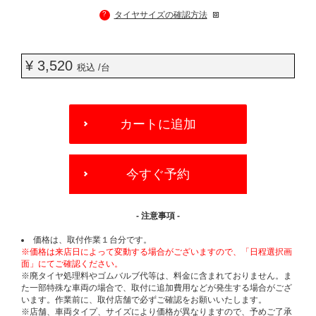
?
タイヤサイズの確認方法
¥ 3,520
税込 /台
ADD
TO
カートに追加
CART
OPTIONS
今すぐ予約
- 注意事項 -
価格は、取付作業１台分です。
※価格は来店日によって変動する場合がございますので、「日程選択画
面」にてご確認ください。
※廃タイヤ処理料やゴムバルブ代等は、料金に含まれておりません。ま
た一部特殊な車両の場合で、取付に追加費用などが発生する場合がござ
います。作業前に、取付店舗で必ずご確認をお願いいたします。
※店舗、車両タイプ、サイズにより価格が異なりますので、予めご了承