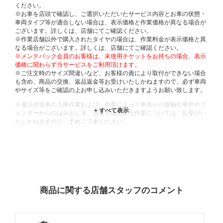
ください。
※お車を店頭で確認し、ご選択いただいたサービス内容とお車の状態・
車両タイプ等が適合しない場合は、表示価格と作業価格が異なる場合が
ございます。詳しくは、店舗にてご確認ください。
※作業店舗以外で購入されたタイヤの場合は、作業料金が表示価格と異
なる場合がございます。詳しくは、店舗にてご確認ください。
※メンテパック会員のお客様は、未使用チケットをお持ちの場合、表示
価格に関わらず当サービスをご利用頂けます。
※ご注文時のサイズ間違いなど、お客様の責により取付ができない場合
も含め、商品の交換、返品返金等お受けいたしかねますので、必ず車両
やサイズ等をご確認の上お申し込みいただきますようお願い致します。
※違法改造車の入庫作業および、作業によって車体への接触や車枠やフ
ェンダーからのはみ出し等、法規を逸脱する作業については、お受けい
たしかねますので、予めご了承ください。
※輸入車や一部希少車種等には対応できない場合もございます。
※おクルマの状態(作業の安全性を確保できない場合など含め)によって
は、ご来店当日であっても、作業をお断りさせて頂く場合もございま
す。
ADDITIONAL
INFORMATION
商品に関する店舗スタッフのコメント