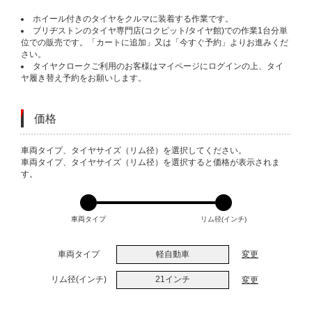
ホイール付きのタイヤをクルマに装着する作業です。
ブリヂストンのタイヤ専門店(コクピット/タイヤ館)での作業1台分単
位での販売です。「カートに追加」又は「今すぐ予約」よりお進みくだ
さい。
タイヤクロークご利用のお客様はマイページにログインの上、タイ
ヤ履き替え予約をお願いします。
価格
VARIATIONS
車両タイプ、タイヤサイズ（リム径）を選択してください。
車両タイプ、タイヤサイズ（リム径）を選択すると価格が表示されま
す。
車両タイプ
リム径(インチ)
車両タイプ
軽自動車
変更
リム径(インチ)
21インチ
変更