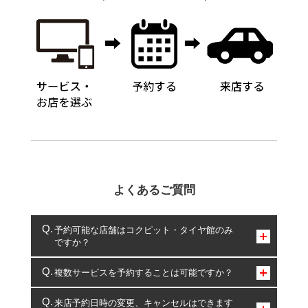
よくあるご質問
予約可能な店舗はコクピット・タイヤ館のみ
ですか？
コクピット・タイヤ館のみとなります。
複数サービスを予約することは可能ですか？
複数サービスのご予約は可能です。
来店予約日時の変更、キャンセルはできます