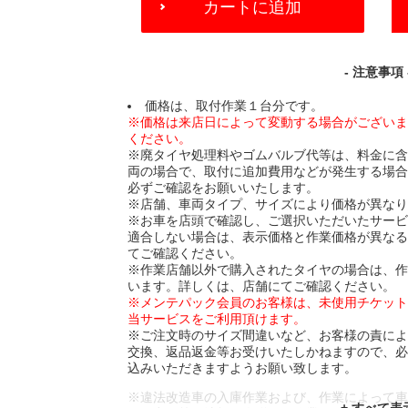
カートに追加
TO
CART
OPTIONS
- 注意事項 
価格は、取付作業１台分です。
※価格は来店日によって変動する場合がござい
ください。
※廃タイヤ処理料やゴムバルブ代等は、料金に
両の場合で、取付に追加費用などが発生する場
必ずご確認をお願いいたします。
※店舗、車両タイプ、サイズにより価格が異な
※お車を店頭で確認し、ご選択いただいたサー
適合しない場合は、表示価格と作業価格が異な
てご確認ください。
※作業店舗以外で購入されたタイヤの場合は、
います。詳しくは、店舗にてご確認ください。
※メンテパック会員のお客様は、未使用チケッ
当サービスをご利用頂けます。
※ご注文時のサイズ間違いなど、お客様の責に
交換、返品返金等お受けいたしかねますので、
込みいただきますようお願い致します。
※違法改造車の入庫作業および、作業によって