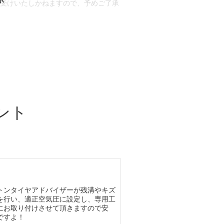
お受けいたしかねますので、予めご了承
合もございます。
場合など含め)によっては、ご来店当日
ざいます。
ント
トンタイヤアドバイザーが残溝やキズ
を行い、適正空気圧に設定し、専用工
にお取り付けさせて頂きますので安
ですよ！