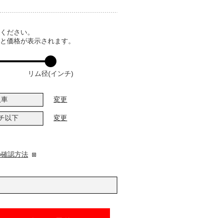
てください。
ると価格が表示されます。
リム径(インチ)
入車
変更
ンチ以下
変更
の確認方法