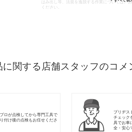
はみ出し等、法規を逸脱する作業については、
ください。
※輸入車や一部希少車種等には対応できない場
※おクルマの状態(作業の安全性を確保できない
であっても、作業をお断りさせて頂く場合もご
品に関する店舗スタッフのコメ
ブリヂス
プロが点検してから専門工具で
チェック
り付け後の点検もお任せくださ
具でお車
全・安心