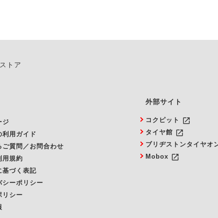
ンストア
外部サイト
launch
コクピット
ージ
launch
タイヤ館
の利用ガイド
ブリヂストンタイヤオ
るご質問／お問合わせ
launch
Mobox
利用規約
に基づく表記
バシーポリシー
ポリシー
報