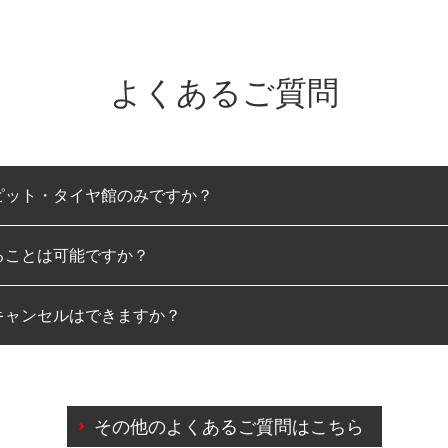
よくあるご質問
ピット・タイヤ館のみですか？
ることは可能ですか？
のみとなります。
キャンセルはできますか？
は可能です。
わせに限り、同時にご予約が出来ないものもございます。
日前までマイページからの予約日変更が可能です。
日前を過ぎている場合のご予約の日時変更につきましては、直
その他のよくあるご質問はこちら
由によりご予約のキャンセルをご希望の際は、直接ご予約いた