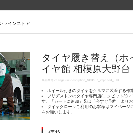
ンラインストア
タイヤ履き替え（ホ
イヤ館 相模原大野台
DETAILS
商品番号
change-tire-desorption_SP3587_imported_u13
ホイール付きのタイヤをクルマに装着する作
ブリヂストンのタイヤ専門店(コクピット/タ
す。「カートに追加」又は「今すぐ予約」より
タイヤクロークご利用のお客様はマイページ
をお願いします。
価格