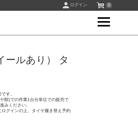
ログイン
0
イールあり） タ
業です。
イヤ館)での作業1台分単位での販売で
お進みください。
にログインの上、タイヤ履き替え予約