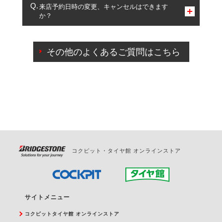
複数サービスのご予約は可能です。
来店予約日時の変更、キャンセルはできます
か？
一部の商品・サービスの組み合わせに限り、同時にご予約が
出来ないものもございます。
ご来店予約日の3営業日前までマイページからの予約
日変更が可能です。
その他のよくあるご質問はこちら
ご来店予約日の3営業日前を過ぎている場合のご予約
の日時変更につきましては、直接ご予約の店舗まで
お問合せください。
また、やむを得ない事由によりご予約のキャンセル
をご希望の際は、直接ご予約いただいた店舗へご連
絡ください。
コクピット・タイヤ館 オンラインストア
サイトメニュー
コクピットタイヤ館 オンラインストア