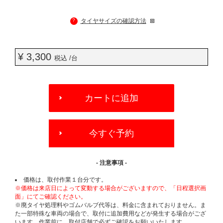
?
タイヤサイズの確認方法
¥ 3,300
税込 /台
ADD
TO
カートに追加
CART
OPTIONS
今すぐ予約
- 注意事項 -
価格は、取付作業１台分です。
※価格は来店日によって変動する場合がございますので、「日程選択画
面」にてご確認ください。
※廃タイヤ処理料やゴムバルブ代等は、料金に含まれておりません。ま
た一部特殊な車両の場合で、取付に追加費用などが発生する場合がござ
います。作業前に、取付店舗で必ずご確認をお願いいたします。