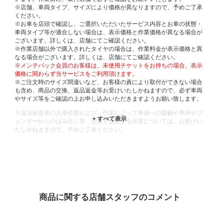
※店舗、車両タイプ、サイズにより価格が異なりますので、予めご了承
ください。
※お車を店頭で確認し、ご選択いただいたサービス内容とお車の状態・
車両タイプ等が適合しない場合は、表示価格と作業価格が異なる場合が
ございます。詳しくは、店舗にてご確認ください。
※作業店舗以外で購入されたタイヤの場合は、作業料金が表示価格と異
なる場合がございます。詳しくは、店舗にてご確認ください。
※メンテパック会員のお客様は、未使用チケットをお持ちの場合、表示
価格に関わらず当サービスをご利用頂けます。
※ご注文時のサイズ間違いなど、お客様の責により取付ができない場合
も含め、商品の交換、返品返金等お受けいたしかねますので、必ず車両
やサイズ等をご確認の上お申し込みいただきますようお願い致します。
※違法改造車の入庫作業および、作業によって車体への接触や車枠やフ
ェンダーからのはみ出し等、法規を逸脱する作業については、お受けい
たしかねますので、予めご了承ください。
※輸入車や一部希少車種等には対応できない場合もございます。
※おクルマの状態(作業の安全性を確保できない場合など含め)によって
は、ご来店当日であっても、作業をお断りさせて頂く場合もございま
す。
ADDITIONAL
INFORMATION
商品に関する店舗スタッフのコメント