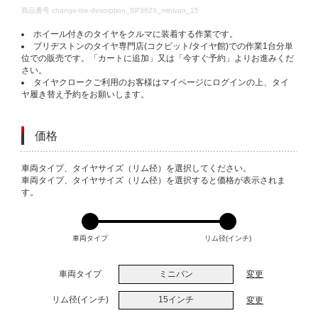
DETAILS
商品番号
change-tire-desorption_SP3623_minivan_15
ホイール付きのタイヤをクルマに装着する作業です。
ブリヂストンのタイヤ専門店(コクピット/タイヤ館)での作業1台分単
位での販売です。「カートに追加」又は「今すぐ予約」よりお進みくだ
さい。
タイヤクロークご利用のお客様はマイページにログインの上、タイ
ヤ履き替え予約をお願いします。
価格
VARIATIONS
車両タイプ、タイヤサイズ（リム径）を選択してください。
車両タイプ、タイヤサイズ（リム径）を選択すると価格が表示されま
す。
車両タイプ
リム径(インチ)
車両タイプ
ミニバン
変更
リム径(インチ)
15インチ
変更