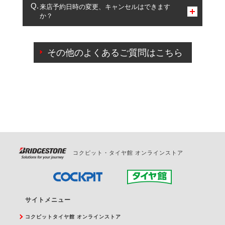
複数サービスのご予約は可能です。
来店予約日時の変更、キャンセルはできます
か？
一部の商品・サービスの組み合わせに限り、同時にご予約が
出来ないものもございます。
ご来店予約日の3営業日前までマイページからの予約
日変更が可能です。
その他のよくあるご質問はこちら
ご来店予約日の3営業日前を過ぎている場合のご予約
の日時変更につきましては、直接ご予約の店舗まで
お問合せください。
また、やむを得ない事由によりご予約のキャンセル
をご希望の際は、直接ご予約いただいた店舗へご連
絡ください。
コクピット・タイヤ館 オンラインストア
サイトメニュー
コクピットタイヤ館 オンラインストア