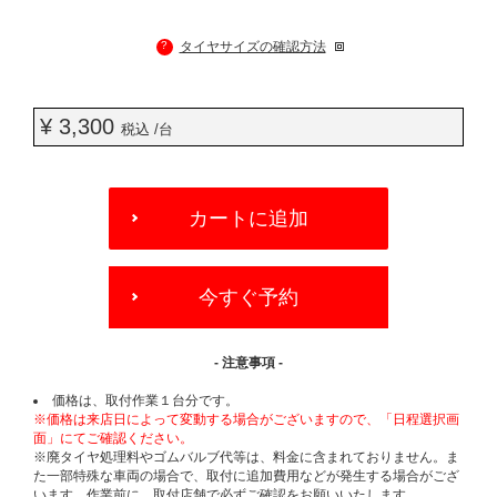
?
タイヤサイズの確認方法
¥ 3,300
税込 /台
ADD
TO
カートに追加
CART
OPTIONS
今すぐ予約
- 注意事項 -
価格は、取付作業１台分です。
※価格は来店日によって変動する場合がございますので、「日程選択画
面」にてご確認ください。
※廃タイヤ処理料やゴムバルブ代等は、料金に含まれておりません。ま
た一部特殊な車両の場合で、取付に追加費用などが発生する場合がござ
います。作業前に、取付店舗で必ずご確認をお願いいたします。