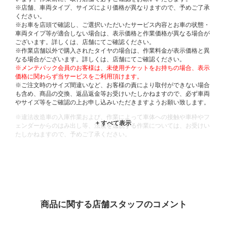
※店舗、車両タイプ、サイズにより価格が異なりますので、予めご了承
ください。
※お車を店頭で確認し、ご選択いただいたサービス内容とお車の状態・
車両タイプ等が適合しない場合は、表示価格と作業価格が異なる場合が
ございます。詳しくは、店舗にてご確認ください。
※作業店舗以外で購入されたタイヤの場合は、作業料金が表示価格と異
なる場合がございます。詳しくは、店舗にてご確認ください。
※メンテパック会員のお客様は、未使用チケットをお持ちの場合、表示
価格に関わらず当サービスをご利用頂けます。
※ご注文時のサイズ間違いなど、お客様の責により取付ができない場合
も含め、商品の交換、返品返金等お受けいたしかねますので、必ず車両
やサイズ等をご確認の上お申し込みいただきますようお願い致します。
※違法改造車の入庫作業および、作業によって車体への接触や車枠やフ
ェンダーからのはみ出し等、法規を逸脱する作業については、お受けい
たしかねますので、予めご了承ください。
※輸入車や一部希少車種等には対応できない場合もございます。
※おクルマの状態(作業の安全性を確保できない場合など含め)によって
は、ご来店当日であっても、作業をお断りさせて頂く場合もございま
す。
ADDITIONAL
INFORMATION
商品に関する店舗スタッフのコメント