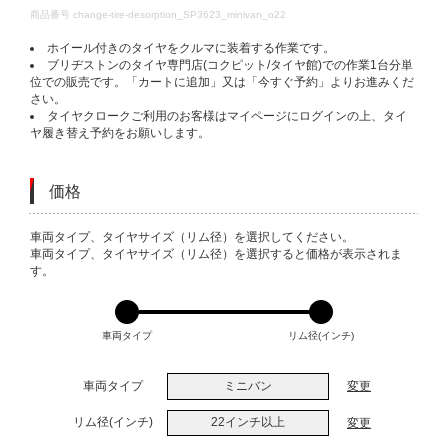
DETAILS
商品番号
change-tire-desorption_SP3623_minivan_o22
ホイール付きのタイヤをクルマに装着する作業です。
ブリヂストンのタイヤ専門店(コクピット/タイヤ館)での作業1台分単
位での販売です。「カートに追加」又は「今すぐ予約」よりお進みくだ
さい。
タイヤクロークご利用のお客様はマイページにログインの上、タイ
ヤ履き替え予約をお願いします。
価格
VARIATIONS
車両タイプ、タイヤサイズ（リム径）を選択してください。
車両タイプ、タイヤサイズ（リム径）を選択すると価格が表示されま
す。
車両タイプ
リム径(インチ)
車両タイプ
ミニバン
変更
リム径(インチ)
22インチ以上
変更