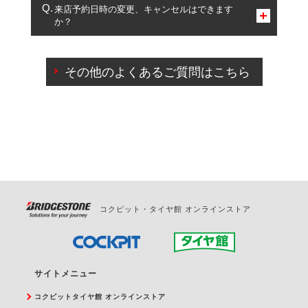
複数サービスのご予約は可能です。
来店予約日時の変更、キャンセルはできます
か？
一部の商品・サービスの組み合わせに限り、同時にご予約が
出来ないものもございます。
ご来店予約日の3営業日前までマイページからの予約
日変更が可能です。
その他のよくあるご質問はこちら
ご来店予約日の3営業日前を過ぎている場合のご予約
の日時変更につきましては、直接ご予約の店舗まで
お問合せください。
また、やむを得ない事由によりご予約のキャンセル
をご希望の際は、直接ご予約いただいた店舗へご連
絡ください。
コクピット・タイヤ館 オンラインストア
サイトメニュー
コクピットタイヤ館 オンラインストア