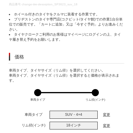
DETAILS
商品番号
change-tire-desorption_SP3623_suv_18
ホイール付きのタイヤをクルマに装着する作業です。
ブリヂストンのタイヤ専門店(コクピット/タイヤ館)での作業1台分単
位での販売です。「カートに追加」又は「今すぐ予約」よりお進みくだ
さい。
タイヤクロークご利用のお客様はマイページにログインの上、タイ
ヤ履き替え予約をお願いします。
価格
VARIATIONS
車両タイプ、タイヤサイズ（リム径）を選択してください。
車両タイプ、タイヤサイズ（リム径）を選択すると価格が表示されま
す。
車両タイプ
リム径(インチ)
車両タイプ
SUV・4×4
変更
リム径(インチ)
18インチ
変更