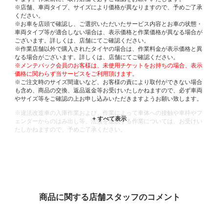
※店舗、車両タイプ、サイズにより価格が異なりますので、予めご了承
ください。
※お車を店頭で確認し、ご選択いただいたサービス内容とお車の状態・
車両タイプ等が適合しない場合は、表示価格と作業価格が異なる場合が
ございます。詳しくは、店舗にてご確認ください。
※作業店舗以外で購入されたタイヤの場合は、作業料金が表示価格と異
なる場合がございます。詳しくは、店舗にてご確認ください。
※メンテパック会員のお客様は、未使用チケットをお持ちの場合、表示
価格に関わらず当サービスをご利用頂けます。
※ご注文時のサイズ間違いなど、お客様の責により取付ができない場合
も含め、商品の交換、返品返金等お受けいたしかねますので、必ず車両
やサイズ等をご確認の上お申し込みいただきますようお願い致します。
※違法改造車の入庫作業および、作業によって車体への接触や車枠やフ
ェンダーからのはみ出し等、法規を逸脱する作業については、お受けい
たしかねますので、予めご了承ください。
※輸入車や一部希少車種等には対応できない場合もございます。
※おクルマの状態(作業の安全性を確保できない場合など含め)によって
は、ご来店当日であっても、作業をお断りさせて頂く場合もございま
す。
ADDITIONAL
INFORMATION
商品に関する店舗スタッフのコメント