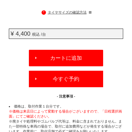
?
タイヤサイズの確認方法
¥ 4,400
税込 /台
ADD
TO
カートに追加
CART
OPTIONS
今すぐ予約
- 注意事項 -
価格は、取付作業１台分です。
※価格は来店日によって変動する場合がございますので、「日程選択画
面」にてご確認ください。
※廃タイヤ処理料やゴムバルブ代等は、料金に含まれておりません。ま
た一部特殊な車両の場合で、取付に追加費用などが発生する場合がござ
います。作業前に、取付店舗で必ずご確認をお願いいたします。