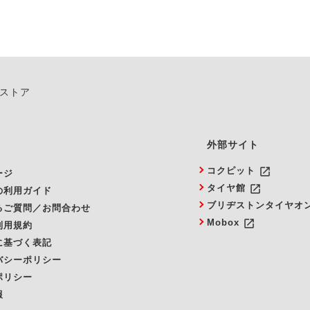
ンストア
外部サイト
launch
コクピット
ージ
launch
タイヤ館
の利用ガイド
ブリヂストンタイヤオ
るご質問／お問合わせ
launch
Mobox
利用規約
に基づく表記
バシーポリシー
ポリシー
報