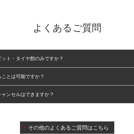
よくあるご質問
ピット・タイヤ館のみですか？
ることは可能ですか？
のみとなります。
キャンセルはできますか？
は可能です。
わせに限り、同時にご予約が出来ないものもございます。
日前までマイページからの予約日変更が可能です。
日前を過ぎている場合のご予約の日時変更につきましては、直
その他のよくあるご質問はこちら
由によりご予約のキャンセルをご希望の際は、直接ご予約いた