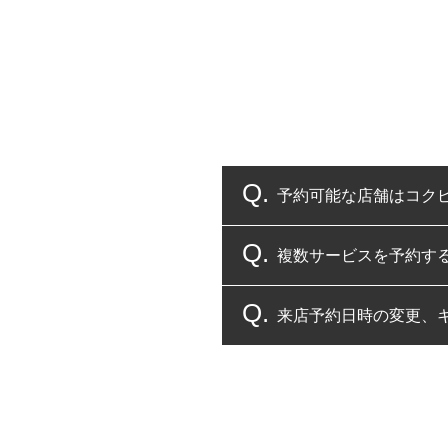
予約可能な店舗はコク
複数サービスを予約す
コクピット・タイヤ館
来店予約日時の変更、
複数サービスのご予約
一部の商品・サービスの組み合
ご来店予約日の3営業
ご来店予約日の3営業
ください。
また、やむを得ない事