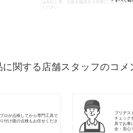
はみ出し等、法規を逸脱する作業については、
ください。
※輸入車や一部希少車種等には対応できない場
※おクルマの状態(作業の安全性を確保できない
であっても、作業をお断りさせて頂く場合もご
品に関する店舗スタッフのコメ
ブリヂス
プロが点検してから専門工具で
チェック
り付け後の点検もお任せくださ
具でお車
全・安心