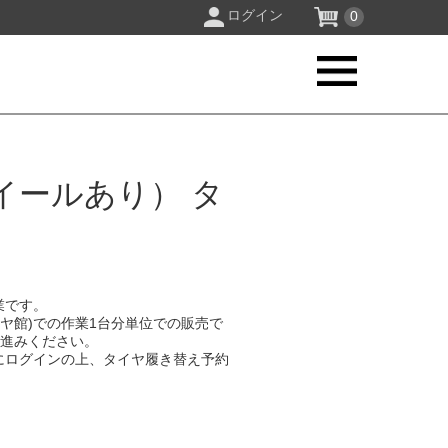
ログイン
0
イールあり） タ
業です。
イヤ館)での作業1台分単位での販売で
お進みください。
にログインの上、タイヤ履き替え予約