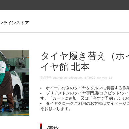
ンラインストア
タイヤ履き替え（ホ
イヤ館 北本
DETAILS
商品番号
change-tire-desorption_SP3626_minivan_18
ホイール付きのタイヤをクルマに装着する作
ブリヂストンのタイヤ専門店(コクピット/タ
す。「カートに追加」又は「今すぐ予約」より
タイヤクロークご利用のお客様はマイページ
をお願いします。
価格