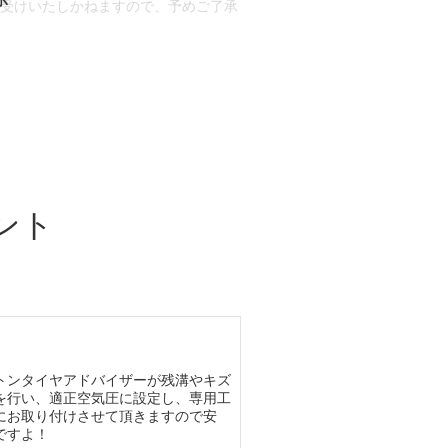
お受けいたしかねますので、予めご了承
合もございます。
場合など含め)によっては、ご来店当日
ざいます。
ント
トンタイヤアドバイザーが残溝やキズ
を行い、適正空気圧に設定し、専用工
にお取り付けさせて頂きますので安
ですよ！