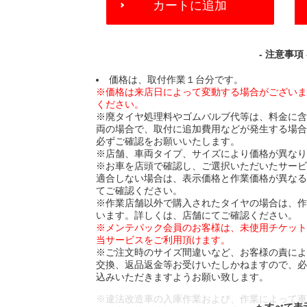
カートに追加
TO
CART
OPTIONS
- 注意事項 
価格は、取付作業１台分です。
※価格は来店日によって変動する場合がござい
ください。
※廃タイヤ処理料やゴムバルブ代等は、料金に
両の場合で、取付に追加費用などが発生する場
必ずご確認をお願いいたします。
※店舗、車両タイプ、サイズにより価格が異な
※お車を店頭で確認し、ご選択いただいたサー
適合しない場合は、表示価格と作業価格が異な
てご確認ください。
※作業店舗以外で購入されたタイヤの場合は、
います。詳しくは、店舗にてご確認ください。
※メンテパック会員のお客様は、未使用チケッ
当サービスをご利用頂けます。
※ご注文時のサイズ間違いなど、お客様の責に
交換、返品返金等お受けいたしかねますので、
込みいただきますようお願い致します。
※違法改造車の入庫作業および、作業によって