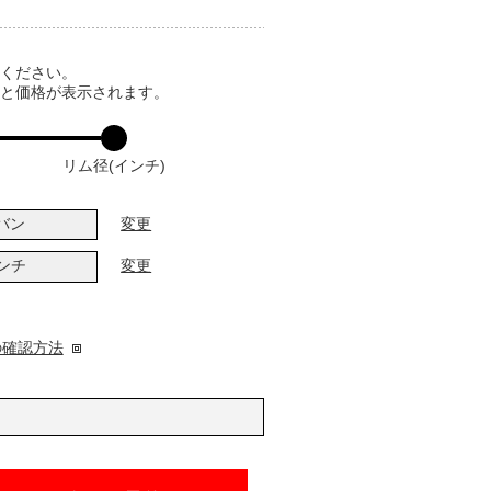
てください。
ると価格が表示されます。
リム径(インチ)
バン
変更
インチ
変更
の確認方法