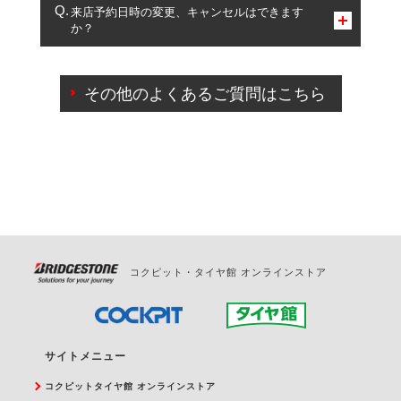
複数サービスのご予約は可能です。
来店予約日時の変更、キャンセルはできます
か？
一部の商品・サービスの組み合わせに限り、同時にご予約が
出来ないものもございます。
ご来店予約日の3営業日前までマイページからの予約
日変更が可能です。
その他のよくあるご質問はこちら
ご来店予約日の3営業日前を過ぎている場合のご予約
の日時変更につきましては、直接ご予約の店舗まで
お問合せください。
また、やむを得ない事由によりご予約のキャンセル
をご希望の際は、直接ご予約いただいた店舗へご連
絡ください。
コクピット・タイヤ館 オンラインストア
サイトメニュー
コクピットタイヤ館 オンラインストア