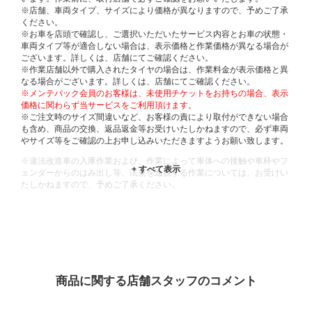
※店舗、車両タイプ、サイズにより価格が異なりますので、予めご了承
ください。
※お車を店頭で確認し、ご選択いただいたサービス内容とお車の状態・
車両タイプ等が適合しない場合は、表示価格と作業価格が異なる場合が
ございます。詳しくは、店舗にてご確認ください。
※作業店舗以外で購入されたタイヤの場合は、作業料金が表示価格と異
なる場合がございます。詳しくは、店舗にてご確認ください。
※メンテパック会員のお客様は、未使用チケットをお持ちの場合、表示
価格に関わらず当サービスをご利用頂けます。
※ご注文時のサイズ間違いなど、お客様の責により取付ができない場合
も含め、商品の交換、返品返金等お受けいたしかねますので、必ず車両
やサイズ等をご確認の上お申し込みいただきますようお願い致します。
※違法改造車の入庫作業および、作業によって車体への接触や車枠やフ
ェンダーからのはみ出し等、法規を逸脱する作業については、お受けい
たしかねますので、予めご了承ください。
※輸入車や一部希少車種等には対応できない場合もございます。
※おクルマの状態(作業の安全性を確保できない場合など含め)によって
は、ご来店当日であっても、作業をお断りさせて頂く場合もございま
す。
ADDITIONAL
INFORMATION
商品に関する店舗スタッフのコメント