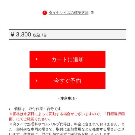
?
タイヤサイズの確認方法
¥ 3,300
税込 /台
ADD
TO
カートに追加
CART
OPTIONS
今すぐ予約
- 注意事項 -
価格は、取付作業１台分です。
※価格は来店日によって変動する場合がございますので、「日程選択画
面」にてご確認ください。
※廃タイヤ処理料やゴムバルブ代等は、料金に含まれておりません。ま
た一部特殊な車両の場合で、取付に追加費用などが発生する場合がござ
います。作業前に、取付店舗で必ずご確認をお願いいたします。