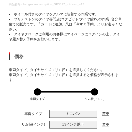
DETAILS
商品番号
change-tire-desorption_SP3627_minivan_u13
ホイール付きのタイヤをクルマに装着する作業です。
ブリヂストンのタイヤ専門店(コクピット/タイヤ館)での作業1台分単
位での販売です。「カートに追加」又は「今すぐ予約」よりお進みくだ
さい。
タイヤクロークご利用のお客様はマイページにログインの上、タイ
ヤ履き替え予約をお願いします。
価格
VARIATIONS
車両タイプ、タイヤサイズ（リム径）を選択してください。
車両タイプ、タイヤサイズ（リム径）を選択すると価格が表示されま
す。
車両タイプ
リム径(インチ)
車両タイプ
ミニバン
変更
リム径(インチ)
13インチ以下
変更