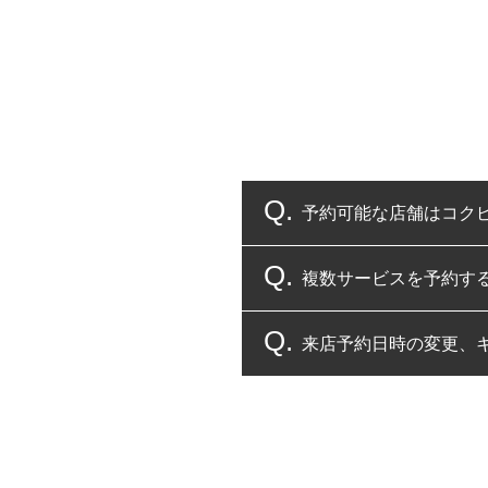
予約可能な店舗はコク
複数サービスを予約す
コクピット・タイヤ館
来店予約日時の変更、
複数サービスのご予約
一部の商品・サービスの組み合
ご来店予約日の3営業
ご来店予約日の3営業
ください。
また、やむを得ない事