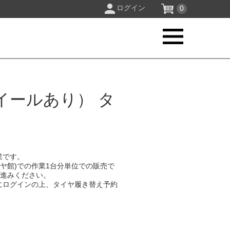
ログイン
0
イールあり） タ
業です。
イヤ館)での作業1台分単位での販売で
お進みください。
にログインの上、タイヤ履き替え予約