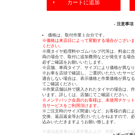
カートに追加
TO
CART
OPTIONS
- 注意事項 
価格は、取付作業１台分です。
※価格は来店日によって変動する場合がござい
ください。
※廃タイヤ処理料やゴムバルブ代等は、料金に
両の場合で、取付に追加費用などが発生する場
必ずご確認をお願いいたします。
※店舗、車両タイプ、サイズにより価格が異な
※お車を店頭で確認し、ご選択いただいたサー
適合しない場合は、表示価格と作業価格が異な
てご確認ください。
※作業店舗以外で購入されたタイヤの場合は、
います。詳しくは、店舗にてご確認ください。
※メンテパック会員のお客様は、未使用チケッ
当サービスをご利用頂けます。
※ご注文時のサイズ間違いなど、お客様の責に
交換、返品返金等お受けいたしかねますので、
込みいただきますようお願い致します。
※違法改造車の入庫作業および、作業によって