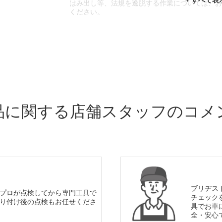
はみ出し等、法規を逸脱する作業については、
ください。
※輸入車や一部希少車種等には対応できない場
※おクルマの状態(作業の安全性を確保できない
であっても、作業をお断りさせて頂く場合もご
品に関する店舗スタッフのコメ
ブリヂス
プロが点検してから専門工具で
チェック
り付け後の点検もお任せくださ
具でお車
全・安心