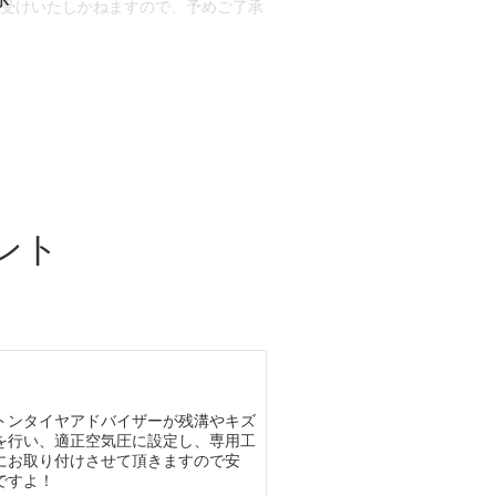
お受けいたしかねますので、予めご了承
合もございます。
場合など含め)によっては、ご来店当日
ざいます。
ント
トンタイヤアドバイザーが残溝やキズ
を行い、適正空気圧に設定し、専用工
にお取り付けさせて頂きますので安
ですよ！