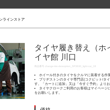
ンラインストア
タイヤ履き替え（ホ
イヤ館 川口
DETAILS
商品番号
change-tire-desorption_SP3630_light-car_18
ホイール付きのタイヤをクルマに装着する作
ブリヂストンのタイヤ専門店(コクピット/タ
す。「カートに追加」又は「今すぐ予約」より
タイヤクロークご利用のお客様はマイページ
をお願いします。
価格