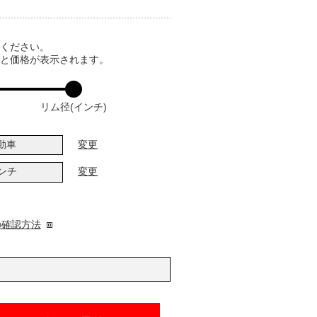
てください。
ると価格が表示されます。
リム径(インチ)
動車
変更
インチ
変更
の確認方法