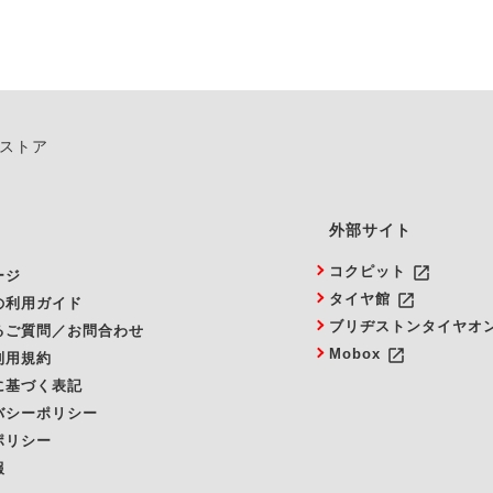
ンストア
外部サイト
launch
コクピット
ージ
launch
タイヤ館
の利用ガイド
ブリヂストンタイヤオ
るご質問／お問合わせ
launch
Mobox
利用規約
に基づく表記
バシーポリシー
ポリシー
報