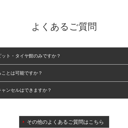
よくあるご質問
ピット・タイヤ館のみですか？
ることは可能ですか？
のみとなります。
キャンセルはできますか？
は可能です。
わせに限り、同時にご予約が出来ないものもございます。
日前までマイページからの予約日変更が可能です。
日前を過ぎている場合のご予約の日時変更につきましては、直
その他のよくあるご質問はこちら
由によりご予約のキャンセルをご希望の際は、直接ご予約いた